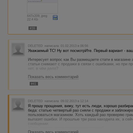
647x209, jpeg
22.4 Kb
#39
DELETED
написала 01.02.2013 в 06:56
Уважаемый ТС! Ну вот посмотрИте. Первый вариант - ваш
Интересует вопрос как Вы размещаете стати в магазине 
статьи снимают с продажи в связи с ошибками, но при п
нет, в чём дело?
Показать весь комментарий
Интересует вопрос: как вы размещаете статьи в магазине
статьи снимают с продажи в связи с ошибками. Но при п
#41
нет. В чём дело?
DELETED
написала 09.02.2013 в 12:14
Я прошу прощения, вижу, тут есть люди, хорошо разбир
беда: статью четвертый раз сняли с продажи и заблокир
пользоваться магазином. Хоть каждый раз проверяю грам
вылазят ошибки. И прошлые три раза находила их, а сейч
сообщении:
"Статья снята с продажи администрацией
Показать весь комментарий
Причина: Пунктуационные ошибки.