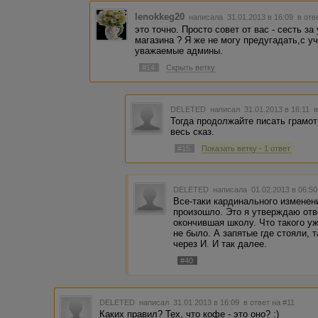
lenokkeg20
написала 31.01.2013 в 16:09
в отв
это точно. Просто совет от вас - сесть з
магазина ? Я же не могу предугадать,с у
уважаемые админы.
#14
Скрыть ветку
DELETED
написал 31.01.2013 в 16:11
в
Тогда продолжайте писать грамотн
весь сказ.
#15
Показать ветку - 1 ответ
DELETED
написала 01.02.2013 в 06:5
Все-таки кардинального изменен
произошло. Это я утверждаю отв
окончившая школу. Что такого у
не было. А запятые где стояли, 
через И. И так далее.
#40
DELETED
написал 31.01.2013 в 16:09
в ответ на #11
Каких правил? Тех, что кофе - это оно? :)