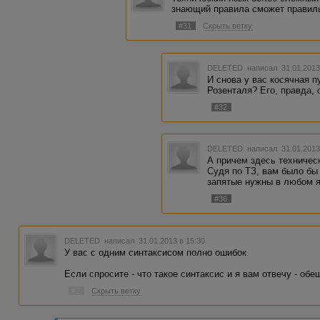
знающий правила сможет правиль
#31
Скрыть ветку
DELETED
написал 31.01.2013
И снова у вас косячная п
Розенталя? Его, правда, 
#32
DELETED
написал 31.01.2013
А причем здесь техничес
Судя по ТЗ, вам было бы
запятые нужны в любом я
#36
DELETED
написал 31.01.2013 в 15:30
У вас с одним синтаксисом полно ошибок.
Если спросите - что такое синтаксис и я вам отвечу - обещ
#2
Скрыть ветку