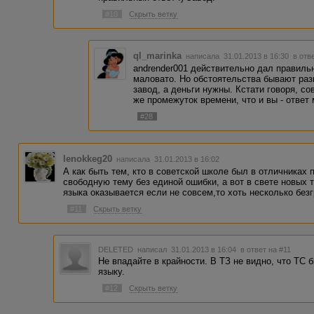
#10
Скрыть ветку
ql_marinka
написала 31.01.2013 в 16:30
в отв
andrender001 действительно дал правильн
маловато. Но обстоятельства бывают разн
завод, а деньги нужны. Кстати говоря, со
же промежуток времени, что и вы - ответ 
#28
lenokkeg20
написала 31.01.2013 в 16:02
А как быть тем, кто в советской школе был в отличниках 
свободную тему без единой ошибки, а вот в свете новых 
языка оказывается если не совсем,то хоть несколько без
#11
Скрыть ветку
DELETED
написал 31.01.2013 в 16:04
в ответ на #11
Не впадайте в крайности. В ТЗ не видно, что ТС
языку.
#12
Скрыть ветку