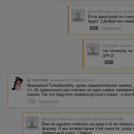
DELETED
написал 01.02.201
Если арматурой по спин
будет :) Добрая вы наша)
#46
Скрыть ветку
DELETED
написал 
так отечески, не
для ))
#47
ql_marinka
написала 31.01.2013 в 15:54
Уважаемый Turbodieselniy, кроме грамматических ошибок, 
т.п. Их правильную расстановку ни один сервис проверит
знания. Так что подучите правила русского языка - и все 
#9
Скрыть ветку
DELETED
написал 31.01.2013 в 16:00
в ответ на #9
Вам не надоело отвечать на одни и те же вопрос
форуму. А мы потворствуем этой лености, сразу 
правильный ответ :) Завод!