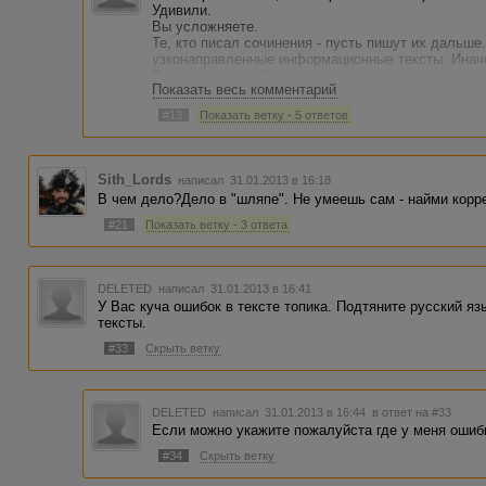
Удивили.
Вы усложняете.
Те, кто писал сочинения - пусть пишут их дальше
узконаправленные информационные тексты. Иначе
Вы много тут найдете желающих купить школьные
Показать весь комментарий
говносайтостроителей.
В плане того, что я отправляю человека на завод 
#13
Показать ветку - 5 ответов
есть и рациональное зерно - нефиг посредственн
Sith_Lords
написал 31.01.2013 в 16:18
В чем дело?Дело в "шляпе". Не умеешь сам - найми корре
#21
Показать ветку - 3 ответа
DELETED
написал 31.01.2013 в 16:41
У Вас куча ошибок в тексте топика. Подтяните русский яз
тексты.
#33
Скрыть ветку
DELETED
написал 31.01.2013 в 16:44
в ответ на #33
Если можно укажите пожалуйста где у меня ошиб
#34
Скрыть ветку