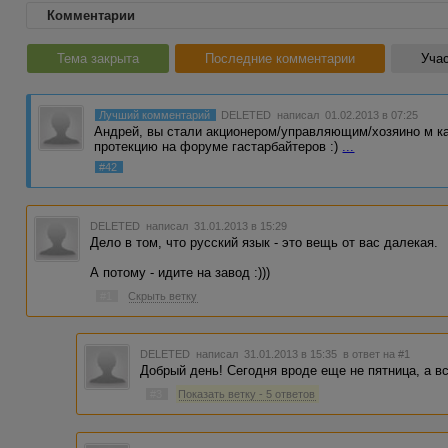
Комментарии
Тема закрыта
Последние комментарии
Учас
Лучший комментарий
DELETED
написал 01.02.2013 в 07:25
Андрей, вы стали акционером/управляющим/хозяино м ка
протекцию на форуме гастарбайтеров :)
...
#42
DELETED
написал 31.01.2013 в 15:29
Дело в том, что русский язык - это вещь от вас далекая.
А потому - идите на завод :)))
#1
Скрыть ветку
DELETED
написал 31.01.2013 в 15:35
в ответ на #1
Добрый день! Сегодня вроде еще не пятница, а все
#3
Показать ветку - 5 ответов