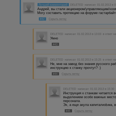
Лучший комментарий
DELETED
написал 01.02.2013 в 
Андрей, вы стали акционером/управляющим/хозяи
Могу составить протекцию на форуме гастарбайте
#42
Скрыть ветку
DELETED
написал 01.02.2013 в 13:03
в ответ н
Умно
#43
DELETED
написал 01.02.2013 в 15:25
в ответ н
Не, мне на завод без знания русского раб
инструкцию к станку прочтут? :)
#44
Скрыть ветку
DELETED
написал 01.02.2013 в 15:30
Инструкция к станкам читается в
выделением особо важных место
персонала.
Эх, а еще акула капитализЬма, вс
#45
Скрыть ветку