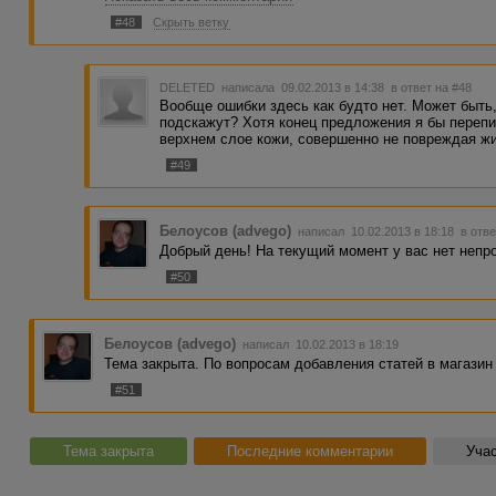
кожи совершенно"
#48
Скрыть ветку
А вот это предложение:
"Уникальность такого способа ухода за кожей в том, что
отмершие клетки в верхнем слое кожи совершенно без п
Заранее спасибо за помощь!
DELETED
написала 09.02.2013 в 14:38
в ответ на #48
Вообще ошибки здесь как будто нет. Может быт
подскажут? Хотя конец предложения я бы перепи
верхнем слое кожи, совершенно не повреждая жи
#49
Белоусов (advego)
написал 10.02.2013 в 18:18
в отве
Добрый день! На текущий момент у вас нет непр
#50
Белоусов (advego)
написал 10.02.2013 в 18:19
Тема закрыта. По вопросам добавления статей в магази
#51
Тема закрыта
Последние комментарии
Учас