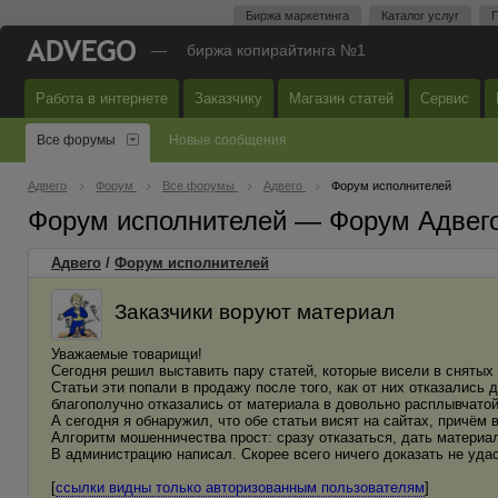
Биржа маркетинга
Каталог услуг
П
—
биржа копирайтинга №1
Работа в интернете
Заказчику
Магазин статей
Сервис
Все форумы
Новые сообщения
Адвего
Форум
Все форумы
Адвего
Форум исполнителей
Форум исполнителей — Форум Адвег
Адвего
/
Форум исполнителей
Заказчики воруют материал
Уважаемые товарищи!
Сегодня решил выставить пару статей, которые висели в снятых
Статьи эти попали в продажу после того, как от них отказались д
благополучно отказались от материала в довольно расплывчатой
А сегодня я обнаружил, что обе статьи висят на сайтах, причём 
Алгоритм мошенничества прост: сразу отказаться, дать материал
В администрацию написал. Скорее всего ничего доказать не удас
[
ссылки видны только авторизованным пользователям
]