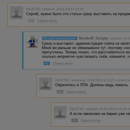
DELETED
написал 24.02.2013 в 14:15
Сергей, нужно было эти статьи сразу выставить на прода
#2
Скрыть ветку
Novikoff_Sergey
Лучший комментарий
написал 24.0
Сразу и выставил, администрация сняла за запят
Меня же раньше не обманывали тут, поэтому со
притуплены. Теперь понял, что расслабляться не
сколько неприятно чувствовать себя, извините, 
#3
Скрыть ветку
DELETED
написала 24.02.2013 в 15:25
в ответ н
Обратитесь в ЛПА. Должны ведь помочь.
#4
Скрыть ветку
DELETED
написал 24.02.2013 в 15:35
А если заказчике на бирже уже н
#5
Скрыть ветку