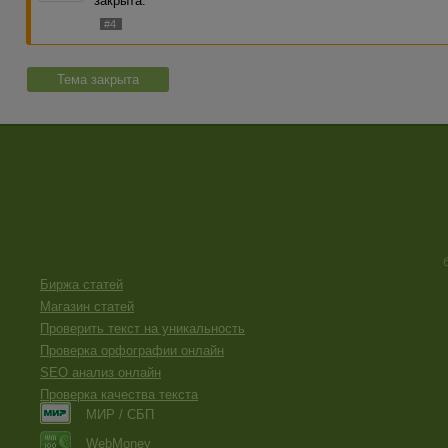
закрыта.
#4
Тема закрыта
Биржа статей
Магазин статей
Проверить текст на уникальность
Проверка орфографии онлайн
SEO анализ онлайн
Проверка качества текста
МИР / СБП
WebMoney