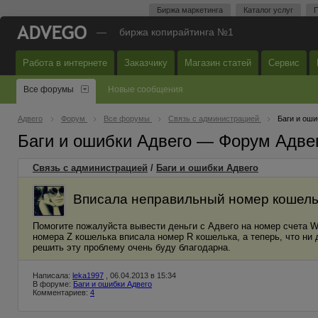
Биржа маркетинга
Каталог услуг
П
—
биржа копирайтинга №1
Работа в интернете
Заказчику
Магазин статей
Сервис
Все форумы
Новые сообщения
Адвего
Форум
Все форумы
Связь с администрацией
Баги и оши
Баги и ошибки Адвего — Форум Адве
Связь с администрацией
/
Баги и ошибки Адвего
Вписала неправильный номер кошель
Помогите пожалуйста вывести деньги с Адвего на номер счета 
номера Z кошелька вписала номер R кошелька, а теперь, что ни
решить эту проблему очень буду благодарна.
Написала:
leka1997
, 06.04.2013 в 15:34
В форуме:
Баги и ошибки Адвего
Комментариев:
4