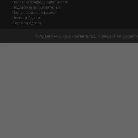
Политика конфиденциальности
Поддержка пользователей
Партнерская программа
Новости Адвего
Сервисы Адвего
© Адвего — биржа контента №1. Копирайтинг, рерайти