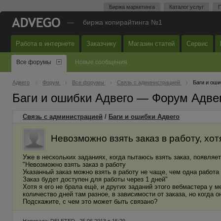
Биржа маркетинга
Каталог услуг
П
—
биржа копирайтинга №1
Работа в интернете
Заказчику
Магазин статей
Сервис
Все форумы
Новые сообщения
Адвего
Форум
Все форумы
Связь с администрацией
Баги и оши
Баги и ошибки Адвего — Форум Адве
Связь с администрацией
/
Баги и ошибки Адвего
Невозможно взять заказ в работу, хот
Уже в нескольких заданиях, когда пытаюсь взять заказ, появля
"Невозможно взять заказ в работу
Указанный заказ можно взять в работу не чаще, чем одна работа 
Заказ будет доступен для работы через 1 дней"
Хотя я его не брала ещё, и других заданий этого вебмастера у ме
количество дней там разное, в зависимости от заказа, но когда оно
Подскажите, с чем это может быть связано?