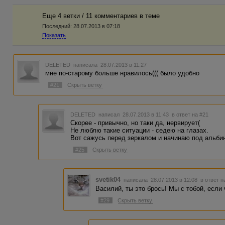
Еще 4 ветки / 11 комментариев в темe
Последний:
28.07.2013 в 07:18
Показать
DELETED
написала 28.07.2013 в 11:27
мне по-старому больше нравилось((( было удобно
#21
Скрыть ветку
DELETED
написал 28.07.2013 в 11:43
в ответ на #21
Скорее - привычно, но таки да, нервирует(
Не люблю такие ситуации - седею на глазах.
Вот сажусь перед зеркалом и начинаю под альби
#25
Скрыть ветку
svetik04
написала 28.07.2013 в 12:08
в ответ н
Василий, ты это брось! Мы с тобой, если 
#29
Скрыть ветку