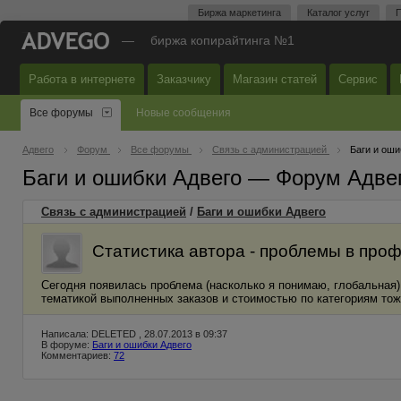
Биржа маркетинга
Каталог услуг
П
—
биржа копирайтинга №1
Работа в интернете
Заказчику
Магазин статей
Сервис
Все форумы
Новые сообщения
Адвего
Форум
Все форумы
Связь с администрацией
Баги и оши
Баги и ошибки Адвего — Форум Адве
Связь с администрацией
/
Баги и ошибки Адвего
Статистика автора - проблемы в про
Сегодня появилась проблема (насколько я понимаю, глобальная) 
тематикой выполненных заказов и стоимостью по категориям тож
Написала: DELETED , 28.07.2013 в 09:37
В форуме:
Баги и ошибки Адвего
Комментариев:
72