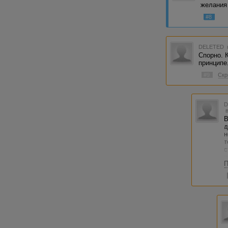
желания
#8
DELETED
Спорно. 
принципе
#9
Скр
В
д
н
т
с
п
П
Н
ф