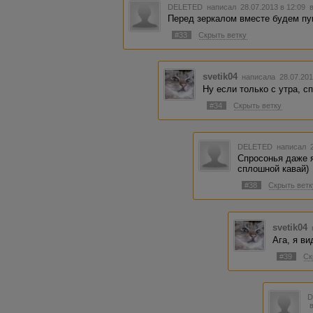
DELETED
написал 28.07.2013 в 12:09
Перед зеркалом вместе будем пу
#33
Скрыть ветку
svetik04
написала 28.07.201
Ну если только с утра, с
#34
Скрыть ветку
DELETED
написал 2
Спросонья даже я
сплошной кавай)
#38
Скрыть ветк
svetik04
Ага, я ви
#39
Ск