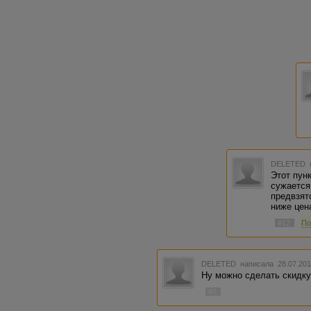
DELETED
Этот пун
сужается
предвзят
ниже цен
#12
По
DELETED
написала 28.07.201
Ну можно сделать скидку
#6