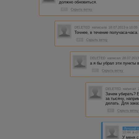
должно обновиться.
#3
Скрыть ветку
DELETED
написала 28.07.2013 в 10:0
Точнее, в течение получаса-часа.
#4
Скрыть ветку
DELETED
написал 28.07.2013
а я бы убрал эти пункты
#5
Скрыть ветку
DELETED
написал 2
Зачем убирать? Е
за тысячу, напри
делать. Для зака
#7
Скрыть ветку
Лучший 
10:44
в о
У меня с