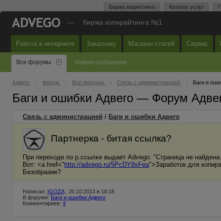
Биржа маркетинга
Каталог услуг
П
—
биржа копирайтинга №1
Работа в интернете
Заказчику
Магазин статей
Сервис
Все форумы
Новые сообщения
Адвего
Форум
Все форумы
Связь с администрацией
Баги и оши
Баги и ошибки Адвего — Форум Адве
Связь с администрацией
/
Баги и ошибки Адвего
Партнерка - битая ссылка?
При переходе по р.ссылке выдает Advego: "Страница не найдена.
Вот: <a href="
http://advego.ru/5PcDY8xFea
">Заработок для копира
Безобразие?
Написал:
IGOZA
, 20.10.2013 в 18:16
В форуме:
Баги и ошибки Адвего
Комментариев:
4