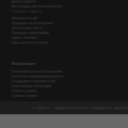
Вывод средств
Инструкции для исполнителей
Сервисы Адвего
Магазин статей
Проверка на антиплагиат
SEO-анализ текста
Проверка орфографии
Адвего
Лингвист
Заказ контента и услуг
Информация
Пользовательское соглашение
Политика конфиденциальности
Поддержка пользователей
Партнерская программа
Новости Адвего
Сервисы Адвего
© Адвего — биржа контента №1. Копирайтинг, рерайти