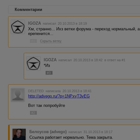
Комментарии
IGOZA
написал 20.10.2013 в 18:19
Хм, странно... Ихз ветки форума - переход нормальный, а
ерепенится...
#1
Скрыть ветку
IGOZA
написал 20.10.2013 в 18:42
в ответ на #1
*Из
#3
DELETED
написала 20.10.2013 в 18:41
http://advego.ru/?p=1NPxyT3vEG
Вот так попробуйте
#2
Белоусов (advego)
написал 31.10.2013 в 18:17
Ссылка работает нормально. Тема закрыта.