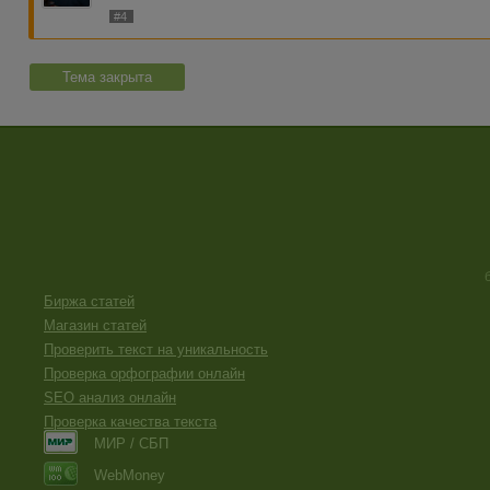
#4
Тема закрыта
Биржа статей
Магазин статей
Проверить текст на уникальность
Проверка орфографии онлайн
SEO анализ онлайн
Проверка качества текста
МИР / СБП
WebMoney