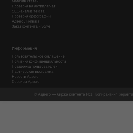
Магазин статей
Проверка на антиплагиат
SEO-анализ текста
Проверка орфографии
Адвего
Лингвист
Заказ контента и услуг
Информация
Пользовательское соглашение
Политика конфиденциальности
Поддержка пользователей
Партнерская программа
Новости Адвего
Сервисы Адвего
© Адвего — биржа контента №1. Копирайтинг, рерайти