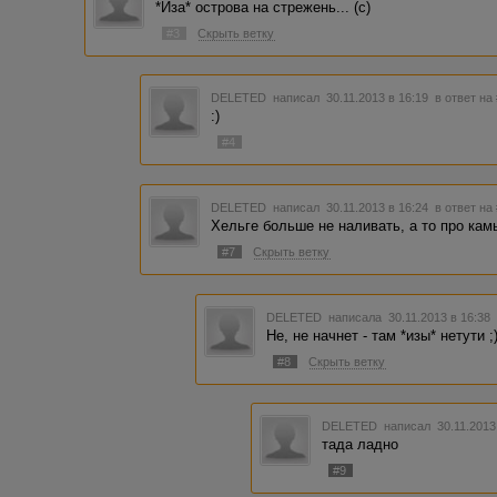
*Иза* острова на стрежень... (с)
#3
Скрыть ветку
DELETED
написал 30.11.2013 в 16:19
в ответ на
:)
#4
DELETED
написал 30.11.2013 в 16:24
в ответ на
Хельге больше не наливать, а то про кам
#7
Скрыть ветку
DELETED
написала 30.11.2013 в 16:3
Не, не начнет - там *изы* нетути ;
#8
Скрыть ветку
DELETED
написал 30.11.2013
тада ладно
#9