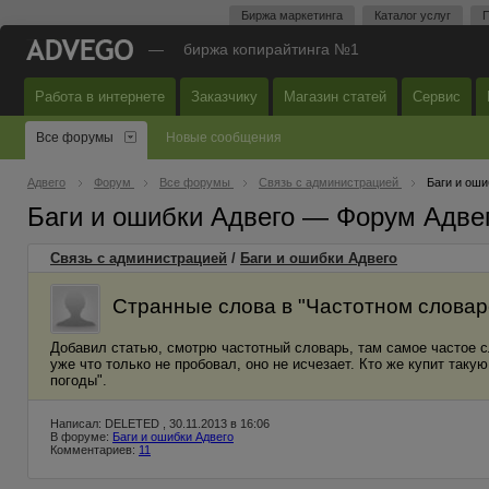
Биржа маркетинга
Каталог услуг
П
—
биржа копирайтинга №1
Работа в интернете
Заказчику
Магазин статей
Сервис
Все форумы
Новые сообщения
Адвего
Форум
Все форумы
Связь с администрацией
Баги и оши
Баги и ошибки Адвего — Форум Адве
Связь с администрацией
/
Баги и ошибки Адвего
Странные слова в "Частотном словар
Добавил статью, смотрю частотный словарь, там самое частое сло
уже что только не пробовал, оно не исчезает. Кто же купит такую
погоды".
Написал: DELETED , 30.11.2013 в 16:06
В форуме:
Баги и ошибки Адвего
Комментариев:
11