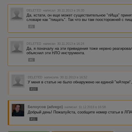
DELETED
написал 30.11.2013 в 16:20
Да, кстати, он еще может существительное "пИща" принят
словаре как "пищать". Так что вы там поосторожней с пищ
#5
DELETED
написал 30.11.2013 в 16:24
Да, я поначалу на эти привидения тоже нервно реагировал
объяснил эти НЛО инструмента.
#6
DELETED
написала 30.11.2013 в 16:52
У меня в статье не было обнаружено ни единой "мАтери",
#10
Белоусов (advego)
написал 11.12.2013 в 16:58
Добрый день! Пожалуйста, сообщите номер статьи в ЛПА
#11