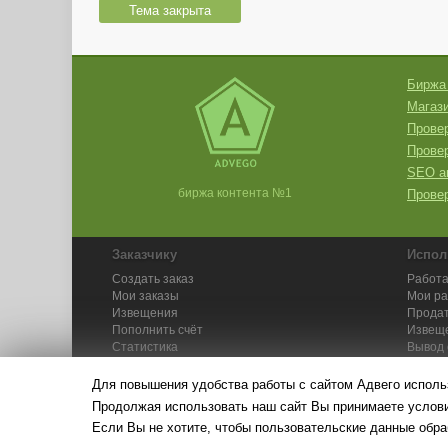
Тема закрыта
Биржа
Магази
Провер
Прове
SEO а
биржа контента №1
Провер
Заказчику
Испол
Создать заказ
Работа
Мои заказы
Мои р
Извещения
Продат
Пополнить счёт
Извещ
Статистика
Вывод 
API
Инстру
Для повышения удобства работы с сайтом Адвего исполь
Продолжая использовать наш сайт Вы принимаете усло
Если Вы не хотите, чтобы пользовательские данные обра
© Адвего — биржа контен