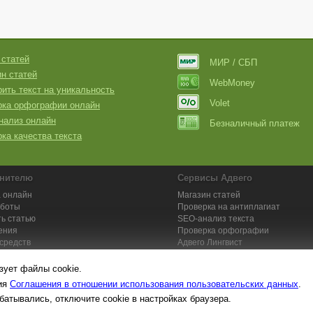
 статей
МИР / СБП
н статей
WebMoney
ить текст на уникальность
Volet
рка орфографии онлайн
нализ онлайн
Безналичный платеж
ка качества текста
нителю
Сервисы Адвего
 онлайн
Магазин статей
аботы
Проверка на антиплагиат
ь статью
SEO-анализ текста
ения
Проверка орфографии
средств
Адвего
Лингвист
кции для исполнителей
Заказ контента и услуг
зует файлы cookie.
вия
Соглашения в отношении использования пользовательских данных
.
батывались, отключите cookie в настройках браузера.
та №1. Копирайтинг, рерайтинг, переводы,
работа на дому
: поставщик ун