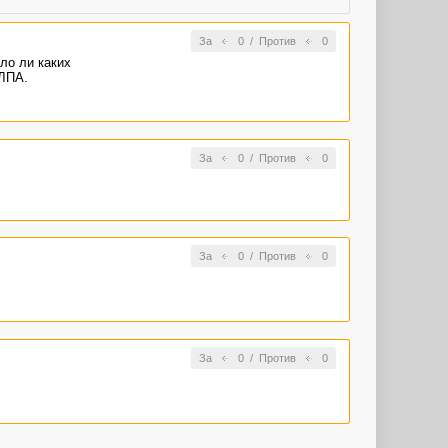
За
0
/
Против
0
ло ли каких
 ЛПА.
За
0
/
Против
0
За
0
/
Против
0
За
0
/
Против
0