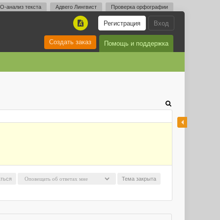
O-анализ текста
Адвего Лингвист
Проверка орфографии
Регистрация
Вход
A
Создать заказ
Помощь и поддержка
ться
Тема закрыта