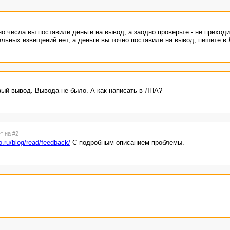
о числа вы поставили деньги на вывод, а заодно проверьте - не приходи
льных извещений нет, а деньги вы точно поставили на вывод, пишите в
рвый вывод. Вывода не было. А как написать в ЛПА?
т на #2
o.ru/blog/read/feedback/
С подробным описанием проблемы.