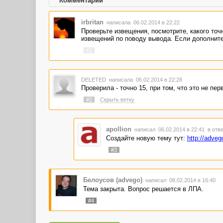
Комментарии
irbritan
написала 06.02.2014 в 22:22
Проверьте извещения, посмотрите, какого точн
извещений по поводу вывода. Если дополните
#1
DELETED
написала 06.02.2014 в 22:28
Проверила - точно 15, при том, что это не пе
#2
Скрыть ветку
apollion
написал 06.02.2014 в 22:41
в отве
Создайте новую тему тут:
http://adveg
#3
Белоусов (advego)
написал 08.02.2014 в 16:40
Тема закрыта. Вопрос решается в ЛПА.
#4