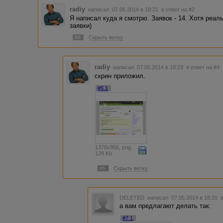
radiy
написал 07.05.2014 в 18:21
в ответ на #2
Я написал куда я смотрю. Заявок - 14. Хотя реал
заявки)
#4
Скрыть ветку
radiy
написал 07.05.2014 в 18:23
в ответ на #4
скрин приложил.
#5.1
1378x950, png
129 Kb
#5
Скрыть ветку
DELETED
написал 07.05.2014 в 18:31
а вам предлагают делать так:
#7.1