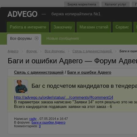
Биржа маркетинга
Каталог услуг
П
—
биржа копирайтинга №1
Работа в интернете
Заказчику
Магазин статей
Сервис
Все форумы
Новые сообщения
Адвего
Форум
Все форумы
Связь с администрацией
Баги и оши
Баги и ошибки Адвего — Форум Адве
Связь с администрацией
/
Баги и ошибки Адвего
Баг с подсчетом кандидатов в тендер
http://advego.ru/order/status/.../comments/#comment14
В параметрах заказа написано "Заявки 14" хотя реально это не з
Всего кандидатов подавших заявки на этот заказ - 6
Написал:
radiy
, 07.05.2014 в 16:47
В форуме:
Баги и ошибки Адвего
Комментариев:
9