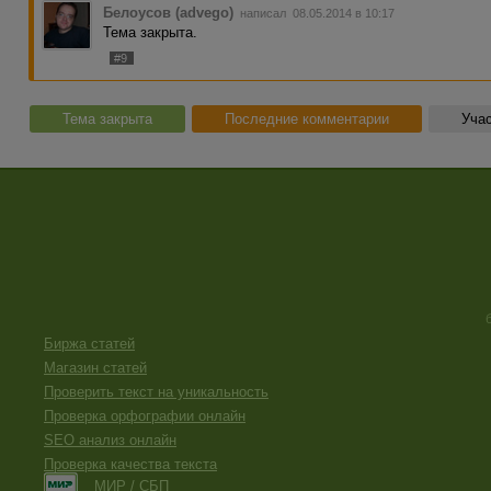
Белоусов (advego)
написал 08.05.2014 в 10:17
Тема закрыта.
#9
Тема закрыта
Последние комментарии
Учас
Биржа статей
Магазин статей
Проверить текст на уникальность
Проверка орфографии онлайн
SEO анализ онлайн
Проверка качества текста
МИР / СБП