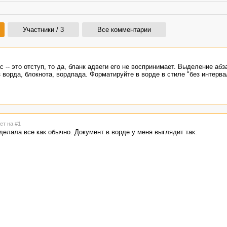
Участники / 3
Все комментарии
с -- это отступ, то да, бланк адвеги его не воспринимает. Выделение аб
 ворда, блокнота, вордпада. Форматируйте в ворде в стиле "без интерва
ет на #1
сделала все как обычно. Документ в ворде у меня выглядит так: