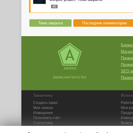
#6
Тема закрыта
Последние комментарии
Биржа
Магази
Провер
Прове
SEO а
биржа контента №1
Провер
Заказчику
Испол
Создать заказ
Работа
Мои заказы
Мои р
Извещения
Продат
Пополнить счёт
Извещ
Статистика
Вывод 
API
Инстру