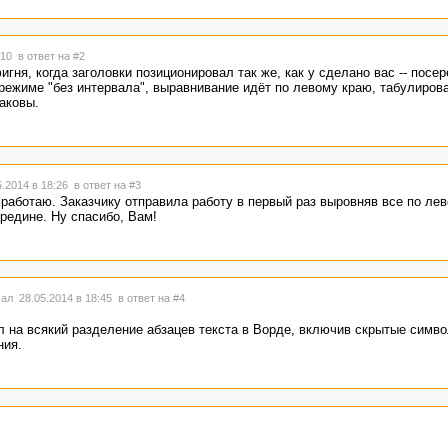
8:10
в ответ на #2
игня, когда заголовки позиционировал так же, как у сделано вас -- посе
режиме "без интервала", выравнивание идёт по левому краю, табулирова
аковы.
.2014 в 18:26
в ответ на #3
и работаю. Заказчику отправила работу в первый раз выровняв все по лев
средине. Ну спасибо, Вам!
ал 28.05.2014 в 18:45
в ответ на #4
л на всякий разделение абзацев текста в Ворде, включив скрытые симв
ния.