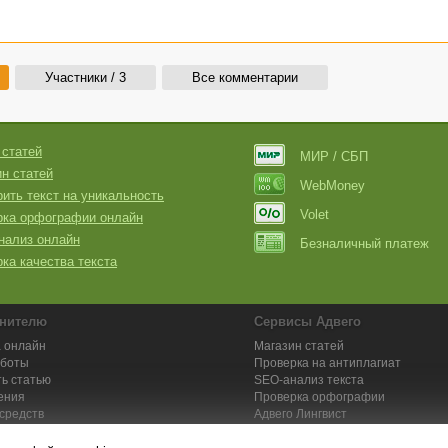
Участники / 3
Все комментарии
 статей
МИР / СБП
н статей
WebMoney
ить текст на уникальность
Volet
рка орфографии онлайн
нализ онлайн
Безналичный платеж
ка качества текста
нителю
Сервисы Адвего
 онлайн
Магазин статей
аботы
Проверка на антиплагиат
ь статью
SEO-анализ текста
ения
Проверка орфографии
средств
Адвего
Лингвист
кции для исполнителей
Заказ контента и услуг