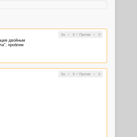
За
0
/
Против
0
зацев двойным
ла", проблем
За
0
/
Против
0