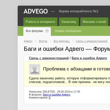
—
биржа копирайтинга №1
Работа в интернете
Заказчику
Магазин статей
Все форумы
Новые сообщения
Адвего
Форум
Все форумы
Связь с администрацией
Баги и ошибки Адвего — Фору
Связь с администрацией
/
Баги и ошибки Адвего
Проблема с абзацами в готов
Сдала заказчику работу, которую отформатировала п
списков, подзаголовков... В чем причина - не могу по
Написала: DELETED , 28.05.2014 в 17:35
В форуме:
Баги и ошибки Адвего
Комментариев:
6