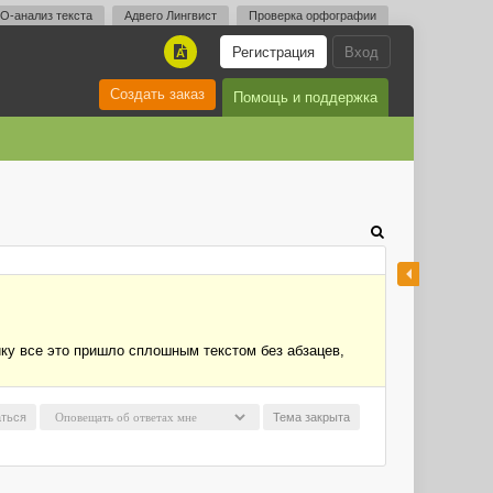
O-анализ текста
Адвего Лингвист
Проверка орфографии
Регистрация
Вход
A
Создать заказ
Помощь и поддержка
ику все это пришло сплошным текстом без абзацев,
ться
Тема закрыта