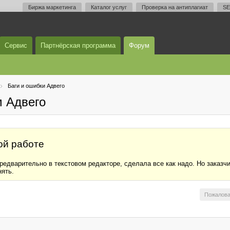
Биржа маркетинга
Каталог услуг
Проверка на антиплагиат
SE
Сервис
Партнёрская программа
Форум
Баги и ошибки Адвего
м Адвего
ой работе
редварительно в текстовом редакторе, сделала все как надо. Но заказч
нять.
Пожалова