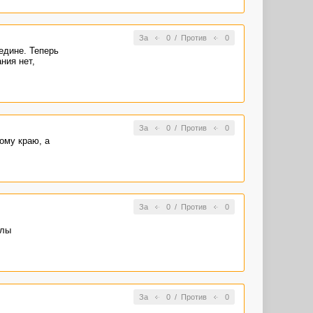
За
0
/
Против
0
редине. Теперь
ния нет,
За
0
/
Против
0
ому краю, а
За
0
/
Против
0
олы
За
0
/
Против
0