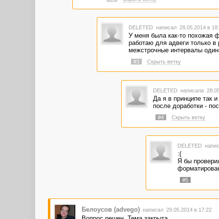
DELETED
написал 28.05.2014 в 1
У меня была как-то похожая ф
работаю для адвеги только в 
межстрочные интервалы один
#3
Скрыть ветку
DELETED
написала 28.05
Да я в принципе так 
после доработки - по
#4
Скрыть ветку
DELETED
напис
:(
Я бы провери
форматирова
#5
Белоусов (advego)
написал 29.05.2014 в 17:22
Вопрос решен. Тема закрыта.