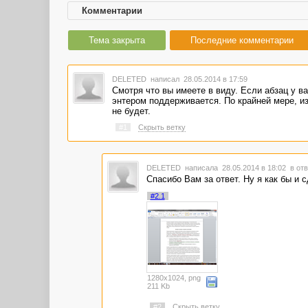
Комментарии
Тема закрыта
Последние комментарии
DELETED
написал 28.05.2014 в 17:59
Смотря что вы имеете в виду. Если абзац у ва
энтером поддерживается. По крайней мере, из
не будет.
#1
Скрыть ветку
DELETED
написала 28.05.2014 в 18:02
в отв
Спасибо Вам за ответ. Ну я как бы и 
#2.1
1280x1024, png
211 Kb
#2
Скрыть ветку