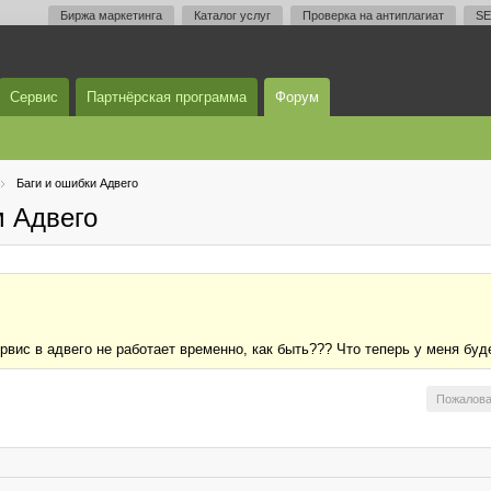
Биржа маркетинга
Каталог услуг
Проверка на антиплагиат
SE
Сервис
Партнёрская программа
Форум
Баги и ошибки Адвего
м Адвего
ервис в адвего не работает временно, как быть??? Что теперь у меня бу
Пожалова