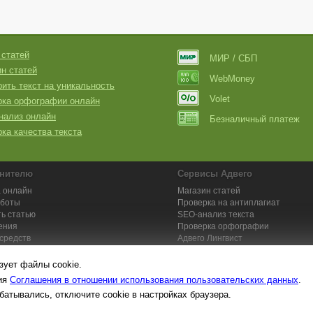
 статей
МИР / СБП
н статей
WebMoney
ить текст на уникальность
Volet
рка орфографии онлайн
нализ онлайн
Безналичный платеж
ка качества текста
нителю
Сервисы Адвего
 онлайн
Магазин статей
аботы
Проверка на антиплагиат
ь статью
SEO-анализ текста
ения
Проверка орфографии
средств
Адвего
Лингвист
кции для исполнителей
Заказ контента и услуг
зует файлы cookie.
вия
Соглашения в отношении использования пользовательских данных
.
батывались, отключите cookie в настройках браузера.
та №1. Копирайтинг, рерайтинг, переводы,
работа на дому
: поставщик ун