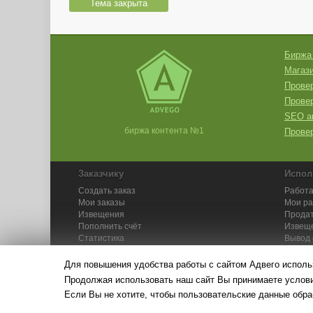
Тема закрыта
Биржа
Магази
Провер
Прове
SEO а
биржа контента №1
Провер
Заказчику
Испол
Создать заказ
Работа
Мои заказы
Мои р
Извещения
Продат
Пополнить счёт
Извещ
Статистика
Вывод 
API
Инстру
Для повышения удобства работы с сайтом Адвего исполь
Продолжая использовать наш сайт Вы принимаете усло
Если Вы не хотите, чтобы пользовательские данные обра
© Адвего — биржа контен