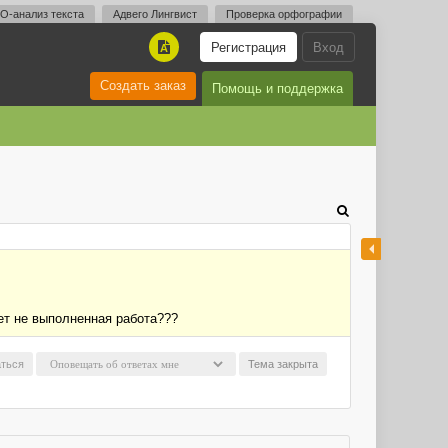
O-анализ текста
Адвего Лингвист
Проверка орфографии
Регистрация
Вход
A
Создать заказ
Помощь и поддержка
дет не выполненная работа???
ться
Тема закрыта