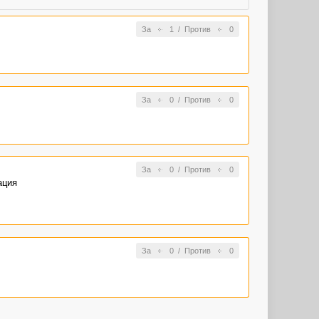
За
1
/
Против
0
За
0
/
Против
0
За
0
/
Против
0
ация
За
0
/
Против
0