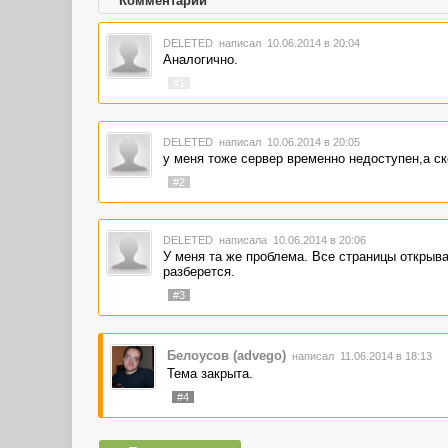
Комментарии
DELETED
написал 10.06.2014 в 20:04
Аналогично.
#1
DELETED
написал 10.06.2014 в 20:05
у меня тоже сервер временно недоступен,а ск
#2
DELETED
написала 10.06.2014 в 20:06
У меня та же проблема. Все страницы открываю
разберется.
#3
Белоусов (advego)
написал 11.06.2014 в 18:13
Тема закрыта.
#4