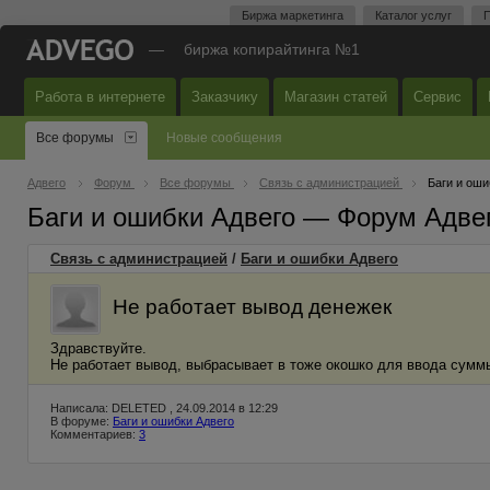
Биржа маркетинга
Каталог услуг
П
—
биржа копирайтинга №1
Работа в интернете
Заказчику
Магазин статей
Сервис
Все форумы
Новые сообщения
Адвего
Форум
Все форумы
Связь с администрацией
Баги и оши
Баги и ошибки Адвего — Форум Адве
Связь с администрацией
/
Баги и ошибки Адвего
Не работает вывод денежек
Здравствуйте.
Не работает вывод, выбрасывает в тоже окошко для ввода сумм
Написала: DELETED , 24.09.2014 в 12:29
В форуме:
Баги и ошибки Адвего
Комментариев:
3