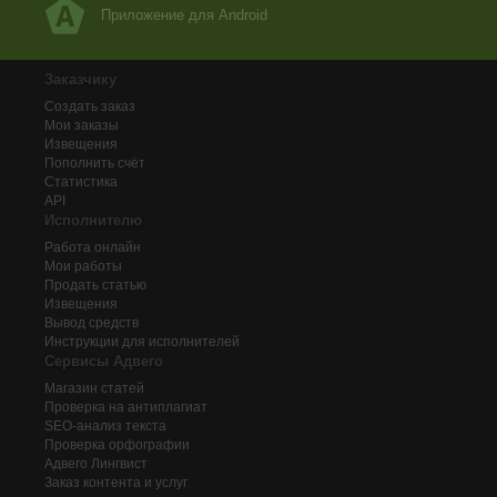
Приложение для Android
Заказчику
Создать заказ
Мои заказы
Извещения
Пополнить счёт
Статистика
API
Исполнителю
Работа онлайн
Мои работы
Продать статью
Извещения
Вывод средств
Инструкции для исполнителей
Сервисы Адвего
Магазин статей
Проверка на антиплагиат
SEO-анализ текста
Проверка орфографии
Адвего
Лингвист
Заказ контента и услуг