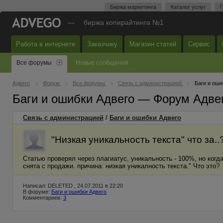
Биржа маркетинга
Каталог услуг
П
—
биржа копирайтинга №1
Работа в интернете
Заказчику
Магазин статей
Сервис
Все форумы
Новые сообщения
Адвего
Форум
Все форумы
Связь с администрацией
Баги и оши
Баги и ошибки Адвего — Форум Адве
Связь с администрацией
/
Баги и ошибки Адвего
"Низкая уникальность текста" что за..
Статью проверял через плагиатус, уникальность - 100%, но когд
снята с продажи. причина: низкая уникалность текста." Что это?
Написал: DELETED , 24.07.2011 в 22:20
В форуме:
Баги и ошибки Адвего
Комментариев:
3