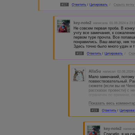
#17
Ответить
/
Цитировать
/
Скрыть ветку
key-note2
написала 01.08.2024 в 23
Не совсем первая проба. В конку
учту все замечания, к сожалению
первом туре прочла. Все попавш
понравились. Ваш аватар, ник т
Здесь точно было много удач и т
#18
Ответить
/
Цитировать
/
Скр
AllaSu
написал 02.08.2024 
Мало замечаний, потому
поввествовательный. Ра
сюжете (если вы не Чехо
рассказах провести) с 
ограничен по времени, с
вызывать вопросов типа 
Показать весь коммента
Исключения возможны по
соблюдены условия, то е
#19
Ответить
/
Цитирова
учусь, так что ко мне мо
key-note2
написал
Спасибо, я на с