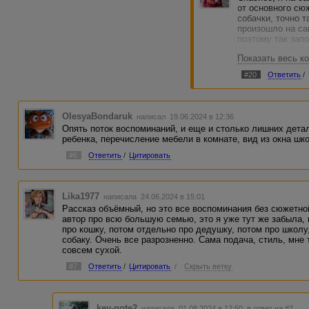
от основного сюж
собачки, точно т
произошло на са
поэтому так зап
рассказов, поня
Показать весь к
писать о себе, о
происшествии, в
#20
Ответить
/
участие. А я вы
воспоминания из
и много лишнего
комментариями.
OlesyaBondaruk
написал 19.06.2024 в 12:36
Опять поток воспоминаний, и еще и столько лишних дет
ребенка, перечисление мебели в комнате, вид из окна шко
#6
Ответить
/
Цитировать
Lika1977
написала 24.06.2024 в 15:01
Рассказ объёмный, но это все воспоминания без сюжетно
автор про всю большую семью, это я уже тут же забыла, 
про кошку, потом отдельно про дедушку, потом про школу
собаку. Очень все разрозненно. Сама подача, стиль, мне 
совсем сухой.
#7
Ответить
/
Цитировать
/
Скрыть ветку
key-note2
написала 01.08.2024 в 12:50
в ответ на #7