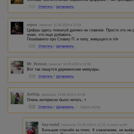
#1
Ответить
/
Цитировать
mpnz
написал 11.06.2024 в 12:33
Цифры здесь пожалуй далеко не главное. Просто это не р
знаю, что еще добавить.
Позабавило про Славку П. и папу, живущего в п/я
#2
Ответить
/
Цитировать
Mr_Krocus
написал 14.06.2024 в 12:58
Вот так пишутся деревенские мемуары.
#3
Ответить
/
Цитировать
ArtVita
написала 14.06.2024 в 23:48
Очень интересно было читать, +
#4
Ответить
/
Цитировать
/
Скрыть ветку
key-note2
написала 01.08.2024 в 12:32
в ответ на #4
Большое спасибо за плюс. К сожалению, не выбр