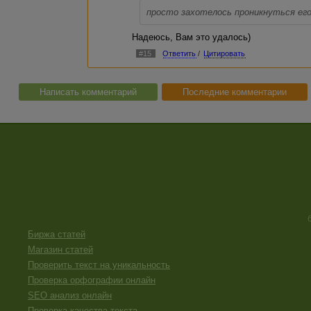
просто захотелось проникнуться ег
Надеюсь, Вам это удалось)
#15
Ответить
/
Цитировать
Написать комментарий
Последние комментарии
Биржа статей
Магазин статей
Проверить текст на уникальность
Проверка орфографии онлайн
SEO анализ онлайн
Проверка качества текста