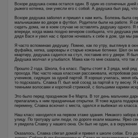
Вскоре дедушка снова остался один. В один из солнечных дней
рыжего котенка, они унесли его с собой. А дедушка был рад, что
Вскоре дедушка заболел и пришел к нам жить. Болезнь была серь
мальчишками во дворе в футбол. Родители были на работе. Я си
сидеть дома, ни в коем случае не оставлять дедушку одного. Я 
впереди, когда мама поздно вечером сообщила, что дедушка ум
дядя Вася и увел нас с братом ночевать к себе в дом, где мы р
Я часто вспоминаю дедушку. Помню, как по утру, выглянув в окн
фуфайка, кепка, шаровары и старые кожаные ботинки. Шел он ме
квартиру, дедушка садился на стул, поставив его у двери. Я бы
Дедушка молчал и улыбался. Мама как-то мне сказала, что так 
Прошло 2 года. Школа, 6-а класс. Парты стоят в 3 ряда, мой ряд 
прохода. Нас часто наша классная рассаживала, испробовав ра
учеников, сидящих за одной партой. Я хорошо училась, меня обы
то подсказать. Славка П. был мой сосед за партой в ту весну. 
темными волосами и короткой стрижкой, с большими карими иск
Это было перед праздником 8-е Марта. В тот день мальчики дари
прилагались к ним праздничные открытки. Я тоже ждала подарка 
перемену, Славка вскочил с места, оделся и выбежал из класса.
Наш класс находился на первом этаже здания. Никакого забора 
улицу. По тротуару шли люди, по дороге ехали машины. Ярко св
я увидела Славку у нашего окна. Он был не один, а в окружении
Оказалось, Славка сбегал домой и привел к школе собак. Его д
дорогу. Собаки были беспризорные, Слава их подкармливал, они 