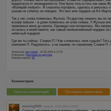
вздрогнула от неожиданности. Она была точь-в-точь как наша Ж
«Выбирай любую!». Я схватила портфель, оделась и ринулась к д
указав на собачку на поводке. Это был мне подарок на 8-е Марта
Так у нас снова появилась Жулька. По-другому назвать мы ее п
вскоре забыли – в доме появилась не злая собака. У Жульки ино
провожала меня до школы. Однажды она потерялась. Мы напрасн
осталась в моей памяти, как самый необыкновенный подарок на 
небесный подарок!
Где же ты сейчас, Славка П.? Как сложилась твоя судьба? Того 
компании П. Подумалось, а не нашему ли скромному Славке П. п
Написала:
key-note2
, 10.06.2024 в 17:41
В форуме:
Рассказы из детства
Комментариев:
20
Комментарии
Написать комментарий
Последние комментарии
evening2020
написал 10.06.2024 в 20:56
Сплошь числительные выражены цифрами... аж пропадает 