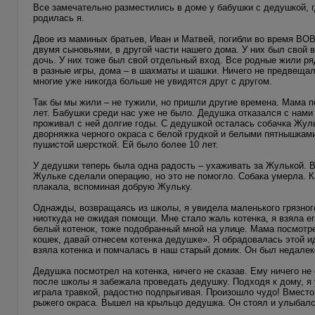
Все замечательно разместились в доме у бабушки с дедушкой, г
родилась я.
Двое из маминых братьев, Иван и Матвей, погибли во время ВОВ
двумя сыновьями, в другой части нашего дома. У них был свой в
дочь. У них тоже был свой отдельный вход. Все родные жили ряд
в разные игры, дома – в шахматы и шашки. Ничего не предвещало
многие уже никогда больше не увидятся друг с другом.
Так бы мы жили – не тужили, но пришли другие времена. Мама п
лет. Бабушки среди нас уже не было. Дедушка отказался с нами 
проживал с ней долгие годы. С дедушкой осталась собачка Жуль
дворняжка черного окраса с белой грудкой и белыми пятнышкам
пушистой шерсткой. Ей было более 10 лет.
У дедушки теперь была одна радость – ухаживать за Жулькой. В
Жульке сделали операцию, но это не помогло. Собака умерла. К
плакала, вспоминая добрую Жульку.
Однажды, возвращаясь из школы, я увидела маленького грязного
ниоткуда не ожидая помощи. Мне стало жаль котенка, я взяла ег
белый котенок, тоже подобранный мной на улице. Мама посмотре
кошек, давай отнесем котенка дедушке». Я обрадовалась этой ид
взяла котенка и помчалась в наш старый домик. Он был недалек
Дедушка посмотрел на котенка, ничего не сказав. Ему ничего не
после школы я забежала проведать дедушку. Подходя к дому, я
играла травкой, радостно подпрыгивая. Произошло чудо! Вместо 
рыжего окраса. Вышел на крыльцо дедушка. Он стоял и улыбалс