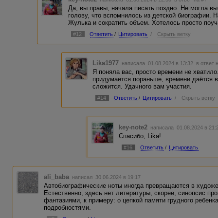
Да, вы правы, начала писать поздно. Не могла вы
голову, что вспомнилось из детской биографии. 
Жулька и сократить объем. Хотелось просто поуч
#12
Ответить
/
Цитировать
/
Скрыть ветку
Lika1977
написала 01.08.2024 в 13:32
в ответ 
Я поняла вас, просто времени не хватило
придумается пораньше, времени даётся в
сложится. Удачного вам участия.
#14
Ответить
/
Цитировать
/
Скрыть ветку
key-note2
написала 01.08.2024 в 21
Спасибо, Lika!
#16
Ответить
/
Цитировать
ali_baba
написал 30.06.2024 в 19:17
Автобиографические ноты иногда превращаются в художе
Естественно, здесь нет литературы, скорее, синопсис пр
фантазиями, к примеру: о цепкой памяти грудного ребенка
подробностями.