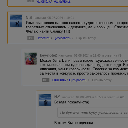
#8
Ответить
/
Цитировать
N-S
написал 05.07.2024 в 19:01
Язык изложения сложно назвать художественным, но про
трепетным отношением к дедушке, да и вообще... Спасиб
Желаю найти Славку П.!)
#9
Ответить
/
Цитировать
/
Скрыть ветку
key-note2
написала 01.08.2024 в 12:43
в ответ на #9
Может быть Вы и правы насчет художественности
техническая, пригодилась для студентов и др. Б
описания, чем к красочности. Спасибо за коммент
за места в конкурсе, просто захотелось проникну
#11
Ответить
/
Цитировать
/
Скрыть ветку
N-S
написал 01.08.2024 в 16:53
в ответ на #11
Всегда пожалуйста)
Не думала, что буду участвовать за
В этом Вы не одиноки