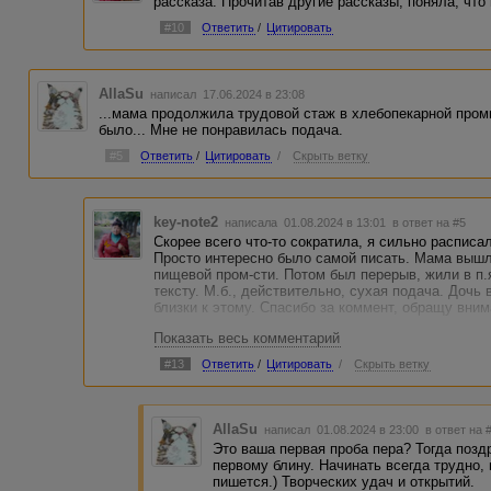
рассказа. Прочитав другие рассказы, поняла, что
#10
Ответить
/
Цитировать
AllaSu
написал 17.06.2024 в 23:08
...мама продолжила трудовой стаж в хлебопекарной пром
было... Мне не понравилась подача.
#5
Ответить
/
Цитировать
/
Скрыть ветку
key-note2
написала 01.08.2024 в 13:01
в ответ на #5
Скорее всего что-то сократила, я сильно расписа
Просто интересно было самой писать. Мама вышла
пищевой пром-сти. Потом был перерыв, жили в п.я
тексту. М.б., действительно, сухая подача. Дочь 
близки к этому. Спасибо за коммент, обращу вним
Показать весь комментарий
#13
Ответить
/
Цитировать
/
Скрыть ветку
AllaSu
написал 01.08.2024 в 23:00
в ответ на 
Это ваша первая проба пера? Тогда позд
первому блину. Начинать всегда трудно, 
пишется.) Творческих удач и открытий.