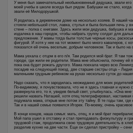
У меня был замечательный необыкновенный дедушка, звали его Г
моей учебы в школе всегда был рядом. Бабушки не стало, когда 
звали её Милодорушкой.
Я родилась в деревянном доме на несколько хозяев. В нашей ча
стояли небольшой стол, лавка, стулья и была большая печь у вхо
стене – полка с книгами. Здесь жили мои дедушка, бабушка и ма
издалека в наш городок, чтобы набрать группу солдат для дал
предложение. У мамы тогда были толстые черные косы, раскосые
фигурой. И хотя у нее на тот момент было много кавалеров, с к
показался ей очень веселым, добрым человеком. Так и было на 
Мама уехала с отцом в его п/я. Там родился мой брат. Я там то
городе, где жили ее родители. Мама мне объяснила, почему ей п
пока она будет рожать другого. Мама поехала через всю Ленинг
посадив на следующий поезд, две старшие сестры отца – Лидия (
маленьким грудным ребенком на руках несколько суток до нашего
Надо сказать, что я зародилась неожиданно для моих родителей.
По-видимому, я почувствовала, что не я здесь главная и нужно 
развернула его, то я, увидев белый свет, улыбнулась. «Она мн
решили назвать Наташей, хотя отец телеграфировал, настаивая н
подумала мама, открыв мне потом эту тайну. В те годы там, гд
Так и в нашей семье появился Игорек. По-моему, очень красивое
В конце концов, наша семья: мать, отец, я и мой брат перебрал
Мой папа ушел в отставку и стал преподавать физкультуру и гр
трудовой стаж, продолжила свою трудовую деятельность в хле
разделив кухню на две части. Еще он сделал пристройку – сени