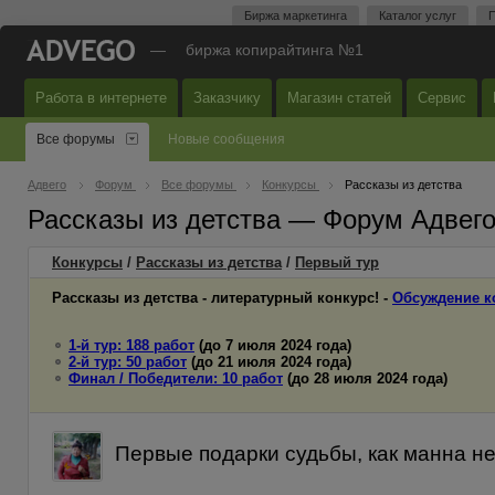
Биржа маркетинга
Каталог услуг
П
—
биржа копирайтинга №1
Работа в интернете
Заказчику
Магазин статей
Сервис
Все форумы
Новые сообщения
Адвего
Форум
Все форумы
Конкурсы
Рассказы из детства
Рассказы из детства — Форум Адвег
Конкурсы
/
Рассказы из детства
/
Первый
тур
Рассказы из детства - литературный конкурс! -
Обсуждение к
1-й тур: 188 работ
(до 7 июля 2024 года)
2-й тур: 50 работ
(до 21 июля 2024 года)
Финал / Победители: 10 работ
(до 28 июля 2024 года)
Первые подарки судьбы, как манна неб