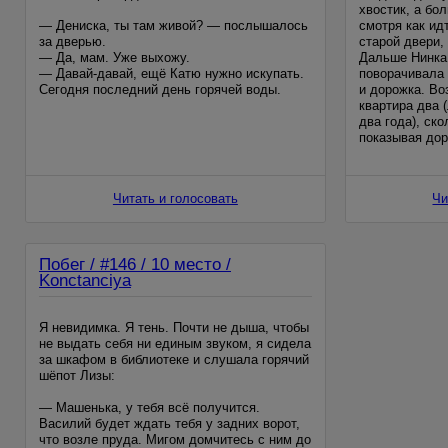
хвостик, а бо
— Дениска, ты там живой? — послышалось
смотря как ид
за дверью.
старой двери,
— Да, мам. Уже выхожу.
Дальше Нинка 
— Давай-давай, ещё Катю нужно искупать.
поворачивала 
Сегодня последний день горячей воды.
и дорожка. Во
квартира два (
Я вылез из ванны, вытерся, обмотался
два года), ск
полотенцем и пошел к себе. В большой
показывая дор
проходной комнате сидел отец. Он, как это
тут
обычно
Читать и голосовать
Чи
Побег / #146 / 10 место /
Konctanciya
Я невидимка. Я тень. Почти не дыша, чтобы
не выдать себя ни единым звуком, я сидела
за шкафом в библиотеке и слушала горячий
шёпот Лизы:
— Машенька, у тебя всё получится.
Василий будет ждать тебя у задних ворот,
что возле пруда. Мигом домчитесь с ним до