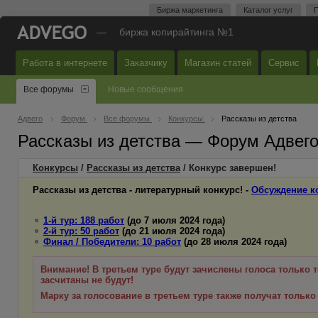
Биржа маркетинга
Каталог услуг
П
—
биржа копирайтинга №1
Работа в интернете
Заказчику
Магазин статей
Сервис
Все форумы
Новые сообщения
Адвего
Форум
Все форумы
Конкурсы
Рассказы из детства
Рассказы из детства — Форум Адвег
Конкурсы
/
Рассказы из детства
/ Конкурс завершен!
Рассказы из детства - литературный конкурс! -
Обсуждение к
1-й тур: 188 работ
(до 7 июля 2024 года)
2-й тур: 50 работ
(до 21 июля 2024 года)
Финал / Победители: 10 работ
(до 28 июля 2024 года)
Внимание! В третьем туре будут зачислены голоса только те
засчитаны не будут!
Марку за голосование в третьем туре также получат только 