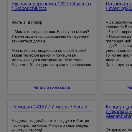
Еж, уж и перепелка / #27 / 4 место
Потайная к
/ Slabodchikova
/ evening20
Часть 1. Договор
– За бабулин
сообщила Вера
– Мама, я отправлю вам Ваньку на месяц?
– Что? – спрос
У меня экзамены, совершенно нет времени
– Потайная дв
заниматься домом.
поглощая мой 
– Да?! – по с
Моя мама разговаривала со своей мамой,
удивления, во
зажав телефон щекой и помешивая
точно не знали
молочный суп в кастрюльке. Мне тогда
дверью.
было лет 10, я ждал завтрака и совершенно
Здесь нужно 
не понимал две вещи.
отступление и
романтических
Во-первых. Почему нельзя положить
детстве
телефон и включить громкую связь, а еще
Читать и голосовать
Чи
лучше надеть
Чемодан / #157 / 7 место / herald
Концерт дл
скакалкой /
AlenaMishi
Я сделал жадный глоток воздуха и быстро
посмотрел на часы. Минута и семь секунд
— новый рекорд!
От дома до му