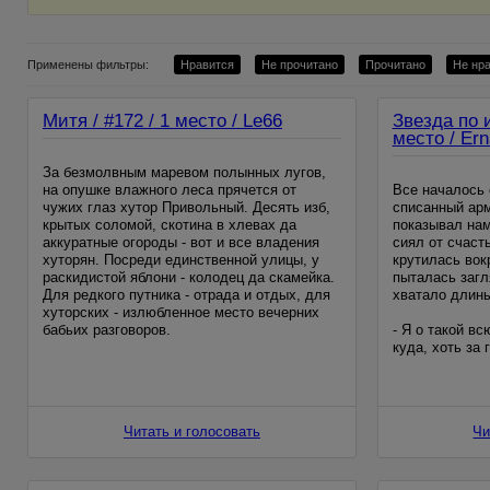
Применены фильтры:
Нравится
Не прочитано
Прочитано
Не нр
Митя / #172 / 1 место / Le66
Звезда по 
место / Er
За безмолвным маревом полынных лугов,
на опушке влажного леса прячется от
Все началось 
чужих глаз хутор Привольный. Десять изб,
списанный арм
крытых соломой, скотина в хлевах да
показывал нам
аккуратные огороды - вот и все владения
сиял от счаст
хуторян. Посреди единственной улицы, у
крутилась вок
раскидистой яблони - колодец да скамейка.
пыталась загл
Для редкого путника - отрада и отдых, для
хватало длины
хуторских - излюбленное место вечерних
бабьих разговоров.
- Я о такой в
куда, хоть за 
Сюда,
со мной в лес
озеро? Тишина
Читать и голосовать
Чи