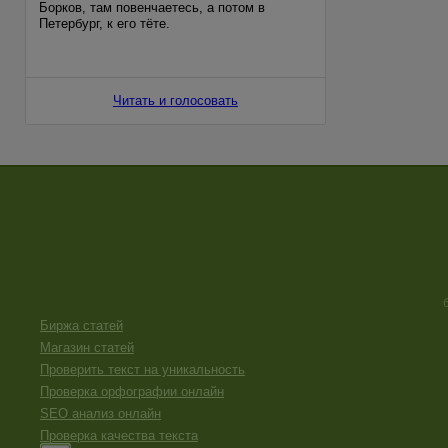
Борков, там повенчаетесь, а потом в
Петербург, к его тёте.
— Лизонька, как страшно… Вот так, без
благословения. Папенька не простит…
Читать и голосовать
Биржа статей
Магазин статей
Проверить текст на уникальность
Проверка орфографии онлайн
SEO анализ онлайн
Проверка качества текста