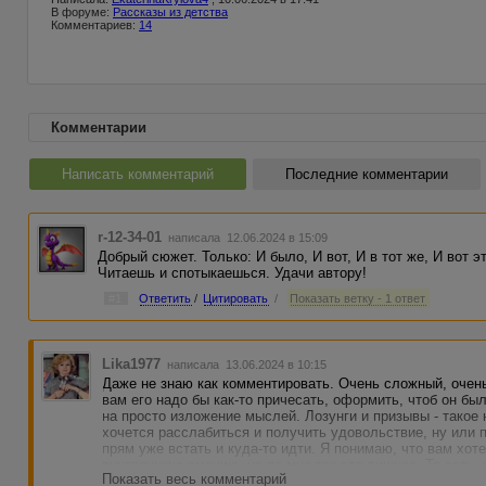
В форуме:
Рассказы из детства
Комментариев:
14
Комментарии
Написать комментарий
Последние комментарии
r-12-34-01
написала 12.06.2024 в 15:09
Добрый сюжет. Только: И было, И вот, И в тот же, И вот это
Читаешь и спотыкаешься. Удачи автору!
#1
Ответить
/
Цитировать
/
Показать ветку - 1 ответ
Lika1977
написала 13.06.2024 в 10:15
Даже не знаю как комментировать. Очень сложный, очен
вам его надо бы как-то причесать, оформить, чтоб он бы
на просто изложение мыслей. Лозунги и призывы - такое 
хочется расслабиться и получить удовольствие, ну или 
прям уже встать и куда-то идти. Я понимаю, что вам хот
внутреннюю эмоцию, но по мне так это лишнее. То есть, 
Показать весь комментарий
Но для новичка, для дебюта - нормально, пойдёт.