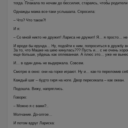
тогда. Плакала по ночам до бессилия, стараясь, чтобы родител
Однажды мама все-таки услышала. Спросила:
– Что? Что такое?!
И я:
– Со мной никто не дружит! Лариса не дружит! Я… я просто… не 
И вроде бы ерунда… Ну, подойти к ним, попроситься в дружбу вн
За то, что Машке на шею кинулась??? Пусть и… с не очень хоро
еще больше, уйдешь как оплеванная. А плюс это… уже не вынес
И… в один день не выдержала. Совсем.
Смотрю в окно: они на горке играют. Ну и… как-то переломив с
Каждый шаг – будто гиря на ноге. Двор пересекала – как океан.
Подошла. Вижу, напряглись.
Говорю:
– Можно я с вами?..
Молчание. До-олгое…
И потом вдруг Лариска: