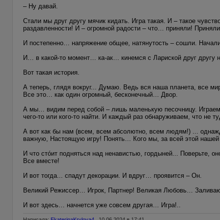
– Ну давай.
Стали мы друг другу мячик кидать. Игра такая. И – такое чувст
раздавленности! И – огромной радости – что… приняли! Приняли,
И постепенно… напряжение общее, натянутость – сошли. Начали
И… в какой-то момент… ка-ак… кинемся с Лариской друг другу н
Вот такая история.
А теперь, глядя вокруг... Думаю. Ведь вся наша планета, все м
Все это… как один огромный, бесконечный… Двор.
А мы… видим перед собой – лишь маленькую песочницу. Играемс
чего-то или кого-то найти. И каждый раз обнаруживаем, что не ту
А вот как бы нам (всем, всем абсолютно, всем людям!) ... одн
важную, Настоящую игру! Понять… Кого мы, за всей этой нашей 
И что стóит подняться над ненавистью, гордыней... Поверьте, он
Все вместе!
И вот тогда... спадут декорации. И вдруг… проявится – Он.
Великий Режиссер… Игрок, Партнер! Великая Любовь… Заливаю
И вот здесь… начнется уже совсем другая… Игра!..
Написала:
EkaterinaKrylova4
, 10.06.2024 в 17:41