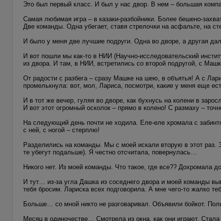
Это был первый класс. И был у нас двор. В нем – большая комп
Самая любимая игра – в казаки-разбойники. Более бешено-захва
Две команды. Одна убегает, ставя стрелочки на асфальте, на с
И было у меня две лучшие подруги. Одна во дворе, а другая дал
И вот пошли мы как-то в НИИ (Научно-исследовательский институ
из двора. И там, в НИИ, встретились со второй подругой, с Машк
От радости с разбега – сразу Машке на шею, в объятья! А с Ла
промелькнула: вот, мол, Лариса, посмотри, какие у меня еще е
И в тот же вечер, гуляя во дворе, как бухнусь на колени в заро
И вот этот огромный осколок – прямо в колено! С размаху – точн
На следующий день почти не ходила. Еле-еле хромала с забинтов
с ней, с ногой – стерплю!
Разделились на команды. Мы с моей искали вторую в этот раз. 
те убегут подальше). Я честно отсчитала, повернулась…
Никого нет. Из моей команды. Что такое, где все?? Дохромала 
И тут… из-за угла Дашка из соседнего двора и моей команды вы
тебя бросим. Лариска всех подговорила. А мне чего-то жалко те
Больше… со мной никто не разговаривал. Объявили бойкот. Пол
Месяц в одиночестве… Смотрела из окна, как они играют. Стала 