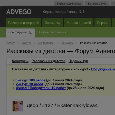
Биржа маркетинга
Каталог услуг
П
—
биржа копирайтинга №1
Работа в интернете
Заказчику
Магазин статей
Сервис
Все форумы
Новые сообщения
Адвего
Форум
Все форумы
Конкурсы
Рассказы из детства
Рассказы из детства — Форум Адвег
Конкурсы
/
Рассказы из детства
/
Первый
тур
Рассказы из детства - литературный конкурс! -
Обсуждение к
1-й тур: 188 работ
(до 7 июля 2024 года)
2-й тур: 50 работ
(до 21 июля 2024 года)
Финал / Победители: 10 работ
(до 28 июля 2024 года)
Двор / #127 / EkaterinaKrylova4