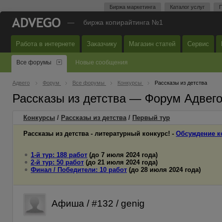
Биржа маркетинга
Каталог услуг
П
—
биржа копирайтинга №1
Работа в интернете
Заказчику
Магазин статей
Сервис
Все форумы
Новые сообщения
Адвего
Форум
Все форумы
Конкурсы
Рассказы из детства
Рассказы из детства — Форум Адвег
Конкурсы
/
Рассказы из детства
/
Первый
тур
Рассказы из детства - литературный конкурс! -
Обсуждение к
1-й тур: 188 работ
(до 7 июля 2024 года)
2-й тур: 50 работ
(до 21 июля 2024 года)
Финал / Победители: 10 работ
(до 28 июля 2024 года)
Афиша / #132 / genig