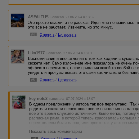
ASFALTUS
написал 27.06.2024 в 13:52
Это просто мысли, а не рассказ. Идея мне понравилась, 
это все не работает. Извините, но это минус.
#4
Ответить
/
Цитировать
Lika1977
написала 27.06.2024 в 18:01
Воспоминания и впечатления о том как ходили в кукольны
сюжета нет. Само изложение мне показалось не очень по
эффекта пережитого, плюс придания какой-то особой не
увидеть и прочувствовать это сами как читатели без нав
#5
Ответить
/
Цитировать
key-note2
написала 07.07.2024 в 18:07
В одном предложении у автора так все перепутано: "Так 
родители сказали о спектакле после появления на площа
все это время служило источником, было легко, потому 
расписная рама, в которой теперь красовалась большая 
переставлены были слова, или просто так у автора мысль
правда, рассказ перешел в красивое повествование. Но 
Показать весь комментарий
части, по-возможности. Иначе и возникает путаница.
#6
Ответить
/
Цитировать