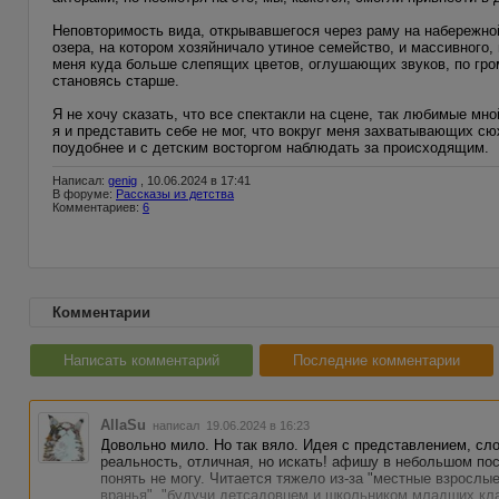
Неповторимость вида, открывавшегося через раму на набережно
озера, на котором хозяйничало утиное семейство, и массивного
меня куда больше слепящих цветов, оглушающих звуков, по гром
становясь старше.
Я не хочу сказать, что все спектакли на сцене, так любимые мн
я и представить себе не мог, что вокруг меня захватывающих с
поудобнее и с детским восторгом наблюдать за происходящим.
Написал:
genig
, 10.06.2024 в 17:41
В форуме:
Рассказы из детства
Комментариев:
6
Комментарии
Написать комментарий
Последние комментарии
AllaSu
написал 19.06.2024 в 16:23
Довольно мило. Но так вяло. Идея с представлением, сл
реальность, отличная, но искать! афишу в небольшом посе
понять не могу. Читается тяжело из-за "местные взрослые
вранья", "будучи детсадовцем и школьником младших кла