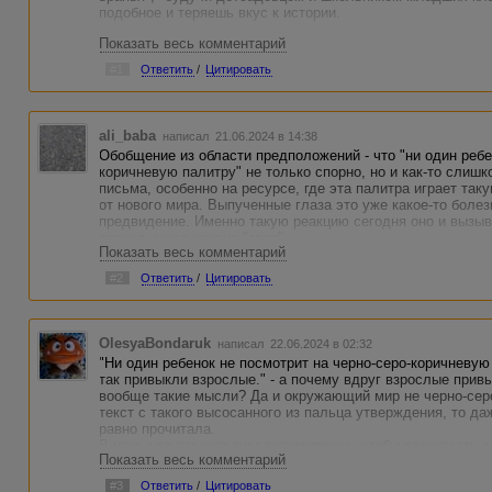
подобное и теряешь вкус к истории.
Показать весь комментарий
#1
Ответить
/
Цитировать
ali_baba
написал 21.06.2024 в 14:38
Обобщение из области предположений - что "ни один ребе
коричневую палитру" не только спорно, но и как-то слиш
письма, особенно на ресурсе, где эта палитра играет та
от нового мира. Выпученные глаза это уже какое-то боле
предвидение. Именно такую реакцию сегодня оно и вызыв
оракульского уровня "троп".
Показать весь комментарий
Бессвязность "редких дней" и "новостей" во втором абза
удивительно, что этот сбой не в одном предложении, а д
#2
Ответить
/
Цитировать
постоянно меняется, такое ощущение, что писалось в раз
даже и состоянии. Это очень мешает ощутить цельность и
накладывается эмоциональный крен в использования лек
нервное, какое-то беспокойное и беспорядочное повество
OlesyaBondaruk
написал 22.06.2024 в 02:32
Замысел прочитывается и он интересен. С исполнением и
"Ни один ребенок не посмотрит на черно-серо-коричневую
стилистикой - сложнее. Доработать бы. Но здесь очень м
так привыкли взрослые." - а почему вдруг взрослые прив
получила философское осмысление. В тексте есть золота
вообще такие мысли? Да и окружающий мир не черно-серо
заметна среди песка.
текст с такого высосанного из пальца утверждения, то даж
равно прочитала.
Видно, что рассказ писался искренне, чтобы рассказать о
Показать весь комментарий
это растянулось, очень уж простенькая безыскусная исто
#3
Ответить
/
Цитировать