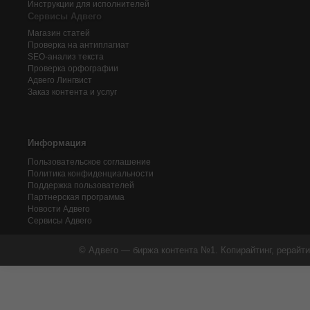
Инструкции для исполнителей
Сервисы Адвего
Магазин статей
Проверка на антиплагиат
SEO-анализ текста
Проверка орфографии
Адвего
Лингвист
Заказ контента и услуг
Информация
Пользовательское соглашение
Политика конфиденциальности
Поддержка пользователей
Партнерская программа
Новости Адвего
Сервисы Адвего
© Адвего — биржа контента №1. Копирайтинг, рерайти