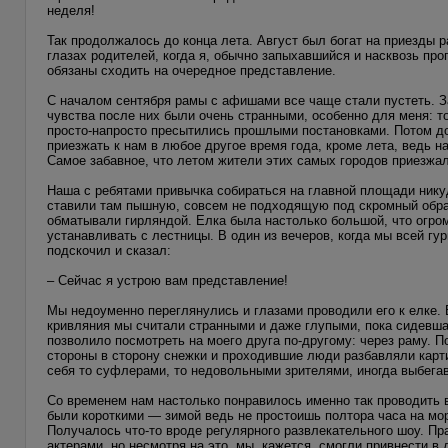
неделя!
Так продолжалось до конца лета. Август был богат на приезды 
глазах родителей, когда я, обычно запыхавшийся и насквозь пр
обязаны сходить на очередное представление.
С началом сентября рамы с афишами все чаще стали пустеть. За
чувства после них были очень странными, особенно для меня: 
просто-напросто пресытились прошлыми постановками. Потом д
приезжать к нам в любое другое время года, кроме лета, ведь 
Самое забавное, что летом жители этих самых городов приезжал
Наша с ребятами привычка собираться на главной площади нику
ставили там пышную, совсем не подходящую под скромный обра
обматывали гирляндой. Елка была настолько большой, что огро
устанавливать с лестницы. В один из вечеров, когда мы всей гу
подскочил и сказал:
– Сейчас я устрою вам представление!
Мы недоуменно переглянулись и глазами проводили его к елке. Б
кривляния мы считали странными и даже глупыми, пока сидевшая
позволило посмотреть на моего друга по-другому: через раму. 
стороны в сторону снежки и проходившие люди разбавляли карти
себя то суфлерами, то недовольными зрителями, иногда выбегавш
Со временем нам настолько понравилось именно так проводить 
были короткими — зимой ведь не простоишь полтора часа на мор
Получалось что-то вроде регулярного развлекательного шоу. Пра
актерами, но несмотря на это, мы, кажется, смогли привнести в