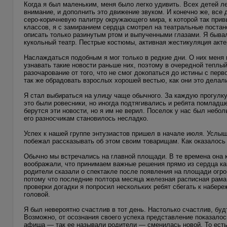
Когда я был маленьким, меня было легко удивить. Всех детей л
внимание, и дополнить это движение звуком. И конечно же, все 
серо-коричневую палитру окружающего мира, к которой так при
классов, я с замиранием сердца смотрел на театральные постан
описать только разинутым ртом и выпученными глазами. Я бывал
кукольный театр. Пестрые костюмы, активная жестикуляция актер
Наслаждаться подобным я мог только в редкие дни. О них меня 
узнавать такие новости раньше них, поэтому в очередной теплы
разочарование от того, что не смог докопаться до истины с перв
так же обрадовать взрослых хорошей вестью, как они это делал
Я стал выбираться на улицу чаще обычного. За каждую прогулк
это были ровесники, но иногда подтягивались и ребята помладш
берутся эти новости, но я им не верил. Поселок у нас был небо
его разносчикам становилось несладко.
Успех к нашей группе энтузиастов пришел в начале июля. Услыш
побежал рассказывать об этом своим товарищам. Как оказалось п
Обычно мы встречались на главной площади. В те времена она к
воображали, что принимаем важные решения прямо из сердца како
родители сказали о спектакле после появления на площади огром
потому что последние полтора месяца железная расписная рама,
проверки догадки я попросил нескольких ребят сбегать к набере
головой.
Я был невероятно счастлив в тот день. Настолько счастлив, бу
Возможно, от осознания своего успеха представление показалос
афиша — так ее называли родители — сменилась новой. То есть