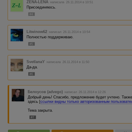
ZENA-LENA
написала 26.11.2014 в 10:51
Присоединяюсь.
#4
Litwinow62
написал 26.11.2014 в 10:54
Полностью поддерживаю.
#5
SvetlanaY
написала 26.11.2014 в 11:50
Да-да.
#6
Белоусов (advego)
написал 26.11.2014 в 12:26
Добрый день! Спасибо, предложение будет учтено. Такж
здесь [
ссылки видны только авторизованным пользоват
Тема закрыта.
#7