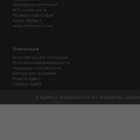
Проверка на антиплагиат
SEO-анализ текста
Проверка орфографии
Адвего
Лингвист
Заказ контента и услуг
Информация
Пользовательское соглашение
Политика конфиденциальности
Поддержка пользователей
Партнерская программа
Новости Адвего
Сервисы Адвего
© Адвего — биржа контента №1. Копирайтинг, рерайти