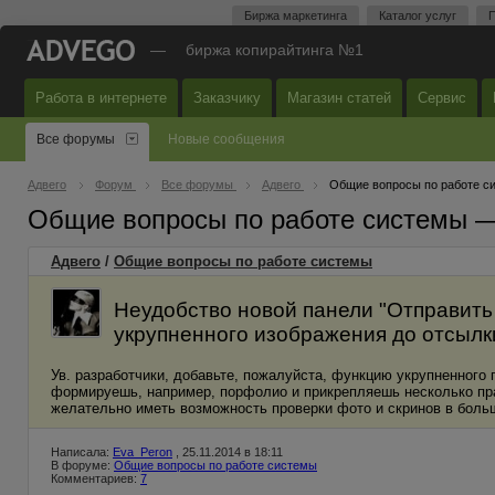
Биржа маркетинга
Каталог услуг
П
—
биржа копирайтинга №1
Работа в интернете
Заказчику
Магазин статей
Сервис
Все форумы
Новые сообщения
Адвего
Форум
Все форумы
Адвего
Общие вопросы по работе с
Общие вопросы по работе системы 
Адвего
/
Общие вопросы по работе системы
Неудобство новой панели "Отправить
укрупненного изображения до отсылк
Ув. разработчики, добавьте, пожалуйста, функцию укрупненного 
формируешь, например, порфолио и прикрепляешь несколько пра
желательно иметь возможность проверки фото и скринов в боль
Написала:
Eva_Peron
, 25.11.2014 в 18:11
В форуме:
Общие вопросы по работе системы
Комментариев:
7