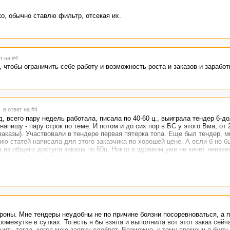
о, обычно ставлю фильтр, отсекая их.
т на #4
 чтобы ограничить себе работу и возможность роста и заказов и заработ
6
в ответ на #4
д, всего пару недель работала, писала по 40-60 ц., выиграла тендер 6-д
напишу - пару строк по теме. И потом и до сих пор в БС у этого Вма, от 2
аказы). Участвовали в тендере первая пятерка топа. Еще был тендер, мн
ию статей написала для этого заказчика по хорошей цене. А если б не б
а из общего доступа заказы по 60ц. Никто в здравом уме не кинет неизве
ожность нашего роста.
роны. Мне тендеры неудобны не по причине боязни посоревноваться, а 
межутке в сутках. То есть я бы взяла и выполнила вот этот заказ сейча
нить тогда, когда мою заявку одобрят. Возможно, к тому времени я буду