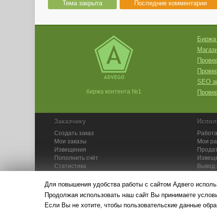
Тема закрыта
Последние комментарии
Биржа
Магази
Провер
Прове
SEO а
биржа контента №1
Провер
Заказчику
Испол
Создать заказ
Работа
Мои заказы
Мои р
Извещения
Продат
Пополнить счёт
Извещ
Статистика
Вывод 
API
Инстру
Для повышения удобства работы с сайтом Адвего исполь
Продолжая использовать наш сайт Вы принимаете усло
Если Вы не хотите, чтобы пользовательские данные обра
© Адвего — биржа контен