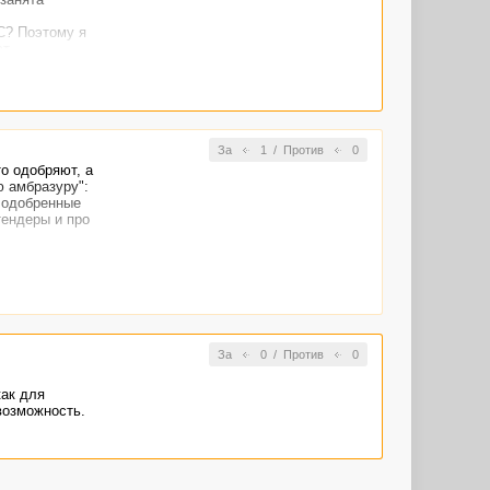
С? Поэтому я
ют
За
1
/
Против
0
то одобряют, а
ю амбразуру":
е одобренные
тендеры и про
За
0
/
Против
0
как для
возможность.