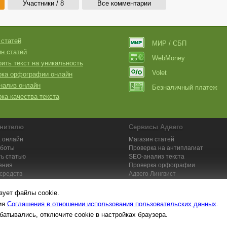
Участники / 8
Все комментарии
 статей
МИР / СБП
н статей
WebMoney
ить текст на уникальность
Volet
рка орфографии онлайн
нализ онлайн
Безналичный платеж
ка качества текста
нителю
Сервисы Адвего
 онлайн
Магазин статей
аботы
Проверка на антиплагиат
ь статью
SEO-анализ текста
ения
Проверка орфографии
средств
Адвего
Лингвист
кции для исполнителей
Заказ контента и услуг
зует файлы cookie.
вия
Соглашения в отношении использования пользовательских данных
.
батывались, отключите cookie в настройках браузера.
та №1. Копирайтинг, рерайтинг, переводы,
работа на дому
: поставщик ун