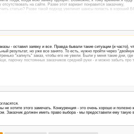
отсутствовать на сайте. Разве этот вариант понравится заказчику,
учить статью? Разве такой подход увеличит шансы попасть в хороший Б
леной кнопочкой "взять в работу" не балуют разнообразием и не прельща
аказы - оставил заявку и все. Правда бывали такие ситуации (и часто), ч
ный результат, но уже все занято. То есть, нужно пройти через "двойну
ренько "хапнуть" заказ, чтобы его не увели. Были у меня такие дни, гд
бще, парочку постоянных заказчиков средней руки - и можно забыть про 
огласятся.
вы не хотите этого замечать. Конкуренция - это очень хорошо и полезно 
елом. Заказчик должен иметь право выбора - мы предоставили ему такую 