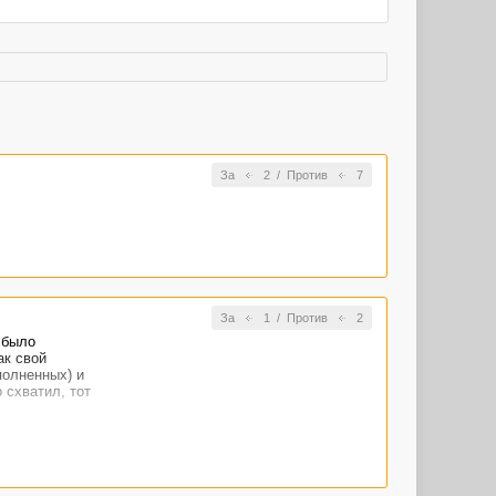
За
2
/
Против
7
За
1
/
Против
2
 было
ак свой
полненных) и
 схватил, тот