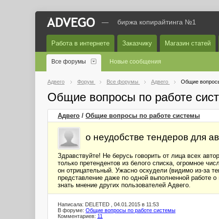
—
биржа копирайтинга №1
Работа в интернете
Заказчику
Магазин статей
Все форумы
Новые сообщения
Адвего
Форум
Все форумы
Адвего
Общие вопросы
Общие вопросы по работе сис
Адвего
/
Общие вопросы по работе системы
о неудобстве тендеров для а
Здравствуйте! Не берусь говорить от лица всех авто
только претендентов из белого списка, огромное числ
он отрицательный. Ужасно оскудели (видимо из-за те
представление даже по одной выполненной работе о 
знать мнение других пользователей Адвего.
Написала: DELETED , 04.01.2015 в 11:53
В форуме:
Общие вопросы по работе системы
Комментариев:
11