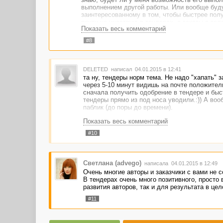
выполнением другой работы. Или вообще буду 
заинтересованному в том, чтобы быстрее пол
почти не участвую в тендерах, а заказы с зе
Показать весь комментарий
стоимостью.
#8
DELETED
написал 04.01.2015 в 12:41
та ну, тендеры норм тема. Не надо "хапать" з
через 5-10 минут видишь на почте положитель
сначала получить одобрение в тендере и быст
тендеры прямо из под носа уводили.:)) А воо
паблик (до поры до времени).
Показать весь комментарий
#10
Светлана (advego)
написала 04.01.2015 в 12:49
Очень многие авторы и заказчики с вами не с
В тендерах очень много позитивного, просто 
развития авторов, так и для результата в ц
#11