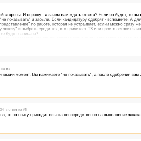
ей стороны. И спрошу - а зачем вам ждать ответа? Если он будет, то вы
"не показывать" и забыли. Если кандидатуру одобрят - вспомните. А для
редставление" по работе, которая не устраивает, еслии можно сразу же 
заказу" и выбрать среди тех, кто причитает ТЗ или просто оставит заяв
что будет написано?
учие, и благополучие других авторов зависит от количества заказов, то е
в.
 на #3
ческий момент. Вы нажимаете "не показывать", а после одобрения вам э
2:34
в ответ на #5
на, то на почту приходит ссыока непосредственно на выполнение заказа