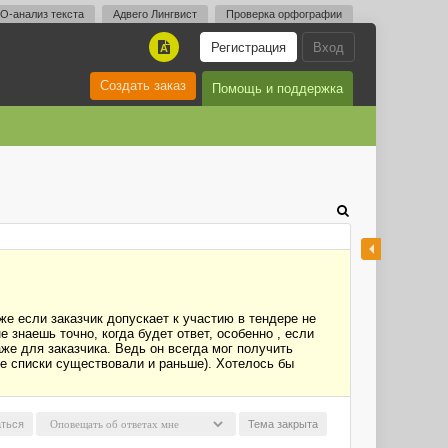
O-анализ текста
Адвего Лингвист
Проверка орфографии
Регистрация
Вход
A
Создать заказ
Помощь и поддержка
же если заказчик допускает к участию в тендере не
 знаешь точно, когда будет ответ, особенно , если
же для заказчика. Ведь он всегда мог получить
е списки существовали и раньше). Хотелось бы
ться
Тема закрыта