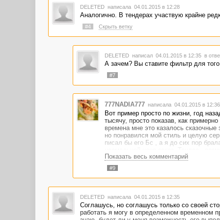
DELETED
написала 04.01.2015 в 12:28
Аналогично. В тендерах участвую крайне редк
#4
Скрыть ветку
DELETED
написал 04.01.2015 в 12:35
в отве
А зачем? Вы ставите фильтр для того,
#7
777NADIA777
написала 04.01.2015 в 12:3
Вот пример просто по жизни, год наза
тысячу, просто показав, как примерно 
времена мне это казалось сказочные з
но понравился мой стиль и целую сер
писал бы его Бс , а я до сих пор брал
нормальной цене заказ. Тендер - возм
Показать весь комментарий
#9
DELETED
написала 04.01.2015 в 12:35
Соглашусь, но соглашусь только со своей сто
работать я могу в определенном временном про
знаю, будет ли у меня возможность его выпол