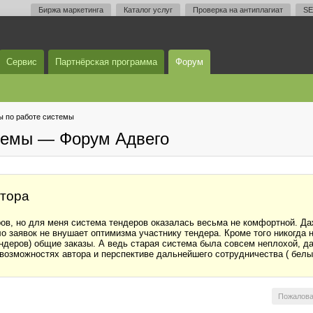
Биржа маркетинга
Каталог услуг
Проверка на антиплагиат
SE
Сервис
Партнёрская программа
Форум
 по работе системы
темы — Форум Адвего
втора
ров, но для меня система тендеров оказалась весьма не комфортной. Да
о заявок не внушает оптимизма участнику тендера. Кроме того никогда не
ндеров) общие заказы. А ведь старая система была совсем неплохой, да
возможностях автора и перспективе дальнейшего сотрудничества ( белы
Пожалова