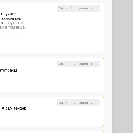
За
1
/
Против
0
 получите
 заказчиков
откинуть тех,
ку в том виде,
сть от того,
За
0
/
Против
0
тот заказ
За
0
/
Против
0
. А сам тендер