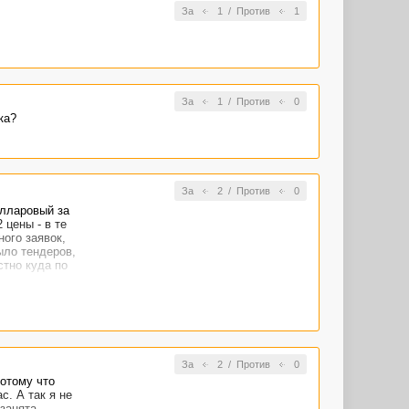
За
1
/
Против
1
За
1
/
Против
0
ка?
За
2
/
Против
0
олларовый за
 цены - в те
ого заявок,
ыло тендеров,
стно куда по
За
2
/
Против
0
потому что
с. А так я не
 занята