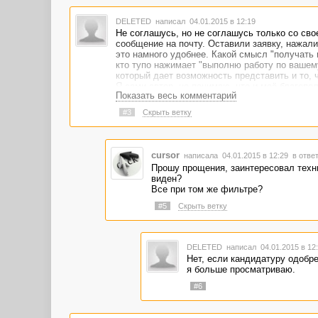
DELETED
написал 04.01.2015 в 12:19
Не соглашусь, но не соглашусь только со сво
сообщение на почту. Оставили заявку, нажали
это намного удобнее. Какой смысл "получать п
кто тупо нажимает "выполню работу по вашему 
который дает возможность представить и то, 
Я сами автор, но понимаю, что и моё благопол
Показать весь комментарий
насколько адвего будет удобна для заказчико
#3
Скрыть ветку
cursor
написала 04.01.2015 в 12:29
в ответ
Прошу прощения, заинтересовал техни
виден?
Все при том же фильтре?
#5
Скрыть ветку
DELETED
написал 04.01.2015 в 1
Нет, если кандидатуру одобре
я больше просматриваю.
#6