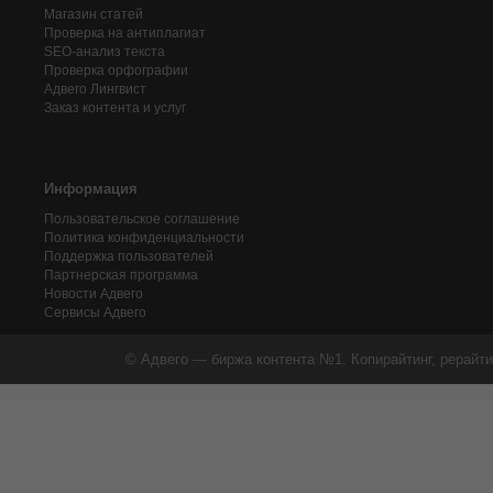
Магазин статей
Проверка на антиплагиат
SEO-анализ текста
Проверка орфографии
Адвего
Лингвист
Заказ контента и услуг
Информация
Пользовательское соглашение
Политика конфиденциальности
Поддержка пользователей
Партнерская программа
Новости Адвего
Сервисы Адвего
© Адвего — биржа контента №1. Копирайтинг, рерайти