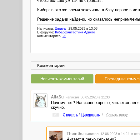
чтобы больше уж так не страдать.
Киборг в это же время закачивал в базу первое в ис
Решение задачи найдено, но оказалось неприемлемым
Написала:
Ernava
, 29.05.2023 в 13:08
В форуме:
Киберфантастика Адвего
Комментариев:
25
Комментарии
Написать комментарий
Последние комме
AllaSu
написал 30.05.2023 в 21:33
Почему нет? Написано хорошо, читается легко,
скучно.
#1
Ответить
/
Цитировать
/
Скрыть ветку
Theinthe
написал 12.06.2023 в 14:24
в отв
Читается легко серьезно?