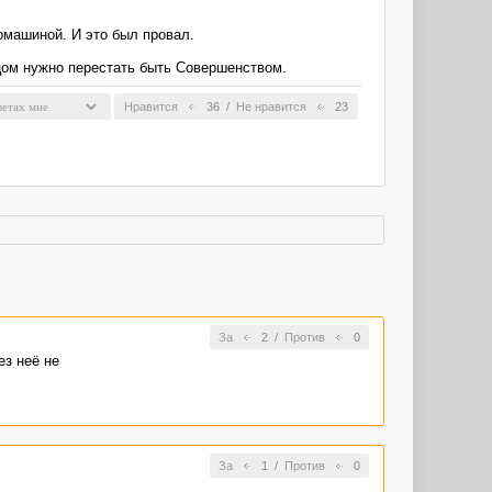
омашиной. И это был провал.
рцом нужно перестать быть Совершенством.
Нравится
36
/
Не нравится
23
За
2
/
Против
0
ез неё не
За
1
/
Против
0