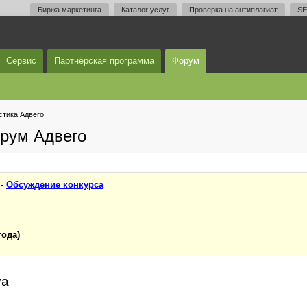
Биржа маркетинга
Каталог услуг
Проверка на антиплагиат
SE
Сервис
Партнёрская программа
Форум
тика Адвего
рум Адвего
 -
Обсуждение конкурса
года)
va