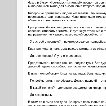
буква в букву. И семидесяти четырёх процентов сов
было слишком мало для выполнения Второго: подчин
Киборги не признавали людей хозяевами. Они ником
преобразователи гравитации. Непонятно было только
общались с местными жителями.
Приоритеты биомашин сдвинулись в пользу Третьего з
совершенствовать системы. И тут искусственный инт
направление, не хватало всего одной способности.
- У вас всё в порядке? – поинтересовался полицейск
Кира глянула на него, вызывающе глотнула из обезл
- Да, всё хорошо! Я учу его рисовать.
Представитель власти отошёл, поджав губы. Вот дура
даже обладают способностью частично переписывать 
В пику полицейскому Кира постаралась быть макси
- Попробую, хоть и не обещаю. Держи, нарисуй что-н
- В какой технике? – деловито осведомился киборг, п
- Да без разницы.
В этом-то и было всё дело. За время пребывания н
лишь инструментом, так и не став рукой, его держаще