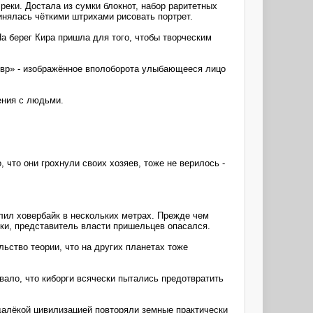
реки. Достала из сумки блокнот, набор раритетных
инялась чёткими штрихами рисовать портрет.
На берег Кира пришла для того, чтобы творческим
евр» - изображённое вполоборота улыбающееся лицо
ения с людьми.
 что они грохнули своих хозяев, тоже не верилось -
лил ховербайк в нескольких метрах. Прежде чем
ки, представитель власти пришельцев опасался.
ьство теории, что на других планетах тоже
ало, что киборги всячески пытались предотвратить
алёкой цивилизацией повторяли земные практически