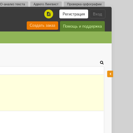
O-анализ текста
Адвего Лингвист
Проверка орфографии
Регистрация
Вход
A
Создать заказ
Помощь и поддержка