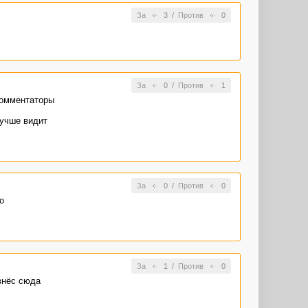
За
3
/
Против
0
За
0
/
Против
1
комментаторы
лучше видит
За
0
/
Против
0
о
За
1
/
Против
0
внёс сюда