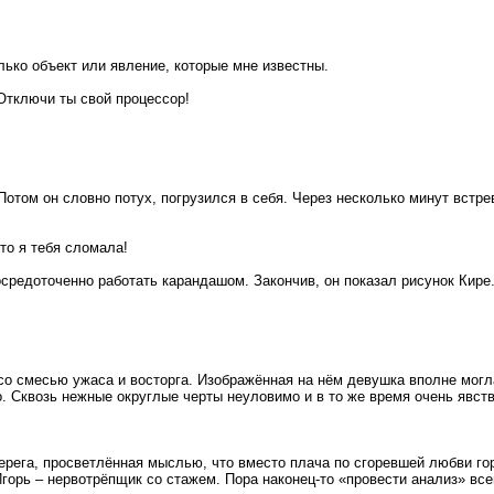
лько объект или явление, которые мне известны.
 Отключи ты свой процессор!
том он словно потух, погрузился в себя. Через несколько минут встре
что я тебя сломала!
осредоточенно работать карандашом. Закончив, он показал рисунок Кире
о смесью ужаса и восторга. Изображённая на нём девушка вполне могла
о. Сквозь нежные округлые черты неуловимо и в то же время очень явств
ерега, просветлённая мыслью, что вместо плача по сгоревшей любви гор
Игорь – нервотрёпщик со стажем. Пора наконец-то «провести анализ» все