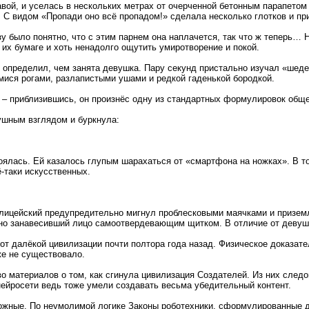
авой, и уселась в нескольких метрах от очерченной бетонным парапетом 
 С видом «Пропади оно всё пропадом!» сделала несколько глотков и пр
зу было понятно, что с этим парнем она наплачется, так что ж теперь… 
 их бумаге и хоть ненадолго ощутить умиротворение и покой.
 определил, чем занята девушка. Пару секунд пристально изучал «шед
ися рогами, разлапистыми ушами и редкой гаденькой бородкой.
? – приблизившись, он произнёс одну из стандартных формулировок общ
шным взглядом и буркнула:
оялась. Ей казалось глупым шарахаться от «смартфона на ножках». В то,
ё-таки искусственных.
олицейский предупредительно мигнул проблесковыми маячками и призем
вно занавесивший лицо самоотвердевающим щитком. В отличие от девуш
 далёкой цивилизации почти полтора года назад. Физическое доказател
же не существовало.
материалов о том, как сгинула цивилизация Создателей. Из них следов
 нейросети ведь тоже умели создавать весьма убедительный контент.
жные. По неумолимой логике Законы роботехники, сформулированные д