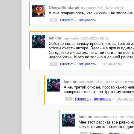
OlesyaBondaruk
написал 02.06.2023 в 20:41
А мне понравилось, что киборги - не творени
#4
Ответить
/
Цитировать
lankimi
написала 03.06.2023 в 05:32
Собственно, а почему провал, что за Третий 
готовы съесть автора. Здесь же прямо идилл
Сегодня то ли встала не с той ноги... но всё
недоработки. И это не только в данной работе
#5
Ответить
/
Цитировать
/
Скрыть ветку
lankimi
написала 03.06.2023 в 05:38
в отв
А не, третий описан, просто как-то н
совершенствовать по Третьему закону
#6
Ответить
/
Цитировать
/
Скрыть вет
lankimi
написала 03.06.2023 в 0
Мне этот рассказ всё равно н
какую-то идею, возможно даж
#7
Ответить
/
Цитировать
/
С