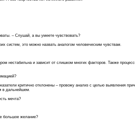
оваты. – Слушай, а вы умеете чувствовать?
оих систем, это можно назвать аналогом человеческим чувствам.
сором нестабильна и зависит от слишком многих факторов. Также процес
рмацией?
оказатели критично отклонены – провожу анализ с целью выявления прич
м в дальнейшем.
есть мечта?
мое большое желание?