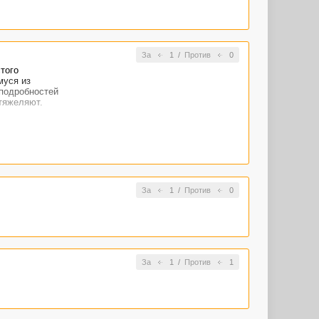
За
1
/
Против
0
того
муся из
 подробностей
утяжеляют.
За
1
/
Против
0
За
1
/
Против
1