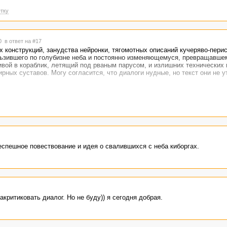
тку
40
в ответ на #17
х конструкций, занудства нейронки, тягомотных описаний кучеряво-перис
льзившего по голубизне неба и постоянно изменяющемуся, превращавше
вой в кораблик, летящий под рваным парусом, и излишних технических
рных суставов. Могу согласится, что диалоги нудные, но текст они не 
еспешное повествование и идея о свалившихся с неба киборгах.
критиковать диалог. Но не буду)) я сегодня добрая.