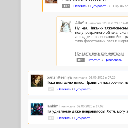
#17
Ответить
/
Цитировать
/
Скрыть ве
AllaSu
написал 12.06.2023 в 14:
Ну, -да. Никаких тяжеловесны
полупрозрачного облака, ско
лошадки с развевающейся гри
типа фасеточных глаз и шарни
Показать весь комментарий
#19
Ответить
/
Цитировать
SanzhKseniya
написала 02.06.2023 в 07:28
Пока поставлю плюс. Нравится настроение, н
#2
Ответить
/
Цитировать
lankimi
написала 02.06.2023 в 17:02
На удивление даже понравилось! Хотя, могу за
#3
Ответить
/
Цитировать