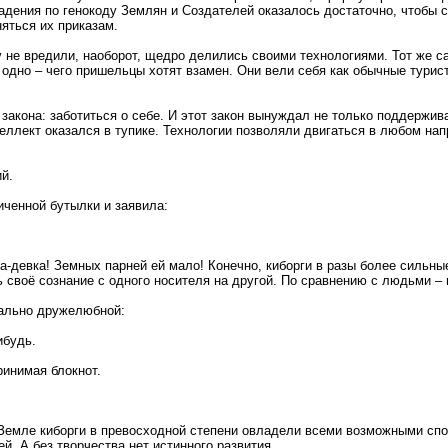
падения по генокоду Землян и Создателей оказалось достаточно, чтобы
яться их приказам.
у не вредили, наоборот, щедро делились своими технологиями. Тот же 
 одно – чего пришельцы хотят взамен. Они вели себя как обычные турис
акона: заботиться о себе. И этот закон вынуждал не только поддержива
еллект оказался в тупике. Технологии позволяли двигаться в любом нап
ий.
иченной бутылки и заявила:
-девка! Земных парней ей мало! Конечно, киборги в разы более сильные
своё сознание с одного носителя на другой. По сравнению с людьми –
мально дружелюбной:
ибудь.
ринимая блокнот.
а Земле киборги в превосходной степени овладели всеми возможными сп
й. А без творчества нет истинного развития.