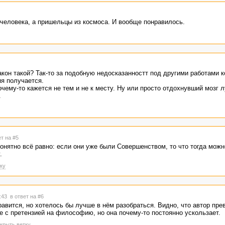
е человека, а пришельцы из космоса. И вообще понравилось.
закон такой? Так-то за подобную недосказанностт под другими работами 
ия получается.
 почему-то кажется не тем и не к месту. Ну или просто отдохнувший мозг 
.
ет на #5
епонятно всё равно: если они уже были Совершенством, то что тогда можн
.
ку
5:43
в ответ на #6
равится, но хотелось бы лучше в нём разобраться. Видно, что автор пре
е с претензией на философию, но она почему-то постоянно ускользает.
крыть ветку