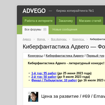
—
биржа копирайтинга №1
Работа в интернете
Заказчику
Магазин статей
Все форумы
Новые сообщения
Адвего
Форум
Все форумы
Конкурсы
Киберфантас
Киберфантастика Адвего — Фо
Конкурсы
/
Киберфантастика Адвего
/
Первый
тур
Киберфантастика Адвего - литературный конкурс!
1-й тур: 95 работ
(до 25 июня 2023 года)
2-й тур: 50 работ
(до 9 июля 2023 года)
Финал / Победители: 10 работ
(до 16 июля 2023 
Цена за развитие / #69 / Erna