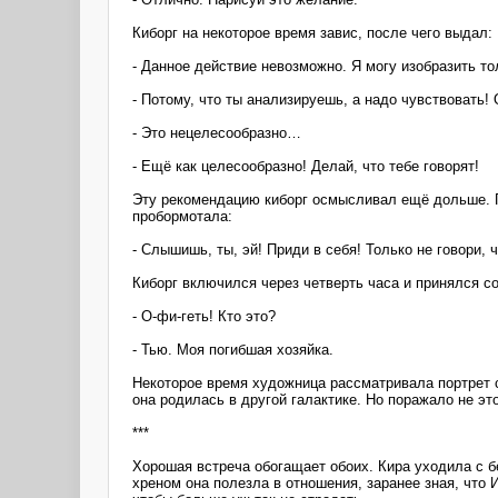
Киборг на некоторое время завис, после чего выдал:
- Данное действие невозможно. Я могу изобразить то
- Потому, что ты анализируешь, а надо чувствовать!
- Это нецелесообразно…
- Ещё как целесообразно! Делай, что тебе говорят!
Эту рекомендацию киборг осмысливал ещё дольше. По
пробормотала:
- Слышишь, ты, эй! Приди в себя! Только не говори, 
Киборг включился через четверть часа и принялся с
- О-фи-геть! Кто это?
- Тью. Моя погибшая хозяйка.
Некоторое время художница рассматривала портрет с
она родилась в другой галактике. Но поражало не эт
***
Хорошая встреча обогащает обоих. Кира уходила с б
хреном она полезла в отношения, заранее зная, что 