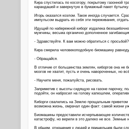
Кира спустилась по косогору, покрытому газонной тр
карандашей и завернутую в бумажный пакет бутылку.
Игорь оказался козлом. Такое иногда случается. Сра
импульсом выдрать из себя эти переживания, отдать
Идущий по набережной киборг издалека безошибочно
мужчины, весьма органично дополненное загибающим
- Здравствуйте. К вам можно обратиться с просьбой
Кира смерила человекоподобную биомашину равноду
- Обращайся.
В отличие от большинства землян, киборгов она не б
мозгов не хватит, пусть и очень навороченных, но вс
- Научите меня, пожалуйста, рисовать.
Заприметив с высоты сидящую на газоне парочку, п
подойти, он набросил на голову капюшлем, операти
Киборги свалились на Землю прощальным приветом от
возможна жизнь, омрачал один факт: самой жизни у
Биомашины предоставили исчерпывающее количество 
катастрофу, но верили в это далеко не все. Земные
В общем, отношения у людей и пришельцев были сло