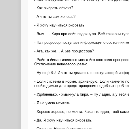
- Как выбрать объект?
- А что ты сам хочешь?
- Я хочу научиться рисовать.
- Эмм… - Кира про себя вздохнула. Всё-таки они туп
- На процессор поступает информация о состоянии м
- Ага, как же… А без процессора?
- Работа биологического мозга без контроля процес
Отключение нецелесообразно.
- Ну ещё бы! И что ты делаешь с поступающей инфо
- Если система в норме, архивирую. Если какие-то п
необходимые для предотвращения подобных пробле
- Удобненько, - хмыкнула Кира. – Ну ладно, а у тебя 
- Я не умею мечтать.
- Хорошо-хорошо, не мечта. Какая-то идея, твоё са
- Да. Я хочу научиться рисовать.
- Отлично. Нарисуй это желание.