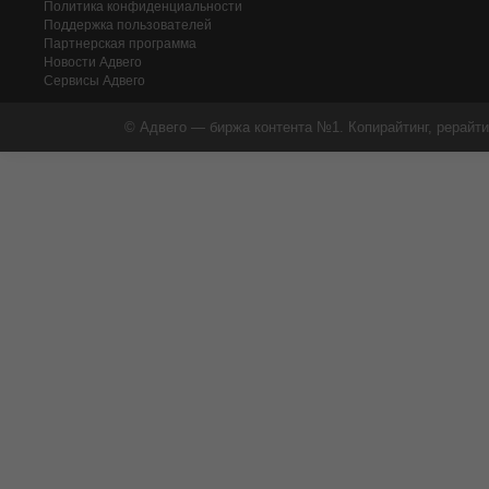
Политика конфиденциальности
Поддержка пользователей
Партнерская программа
Новости Адвего
Сервисы Адвего
© Адвего — биржа контента №1. Копирайтинг, рерайти