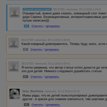
Лучший комментарий
DELETED
написала 09.12.2015 в 19:41
Отрывистый, можно даже сказать, командный слог повес
дядя Сережа. Безинициативные, интернетозависимые дет
лучше написано)))
#4
Ответить
/
Цитировать
DELETED
написала 09.12.2015 в 20:55
Какой коварный домоправитель. Теперь буду знать, если 
#5
Ответить
/
Цитировать
DELETED
написала 10.12.2015 в 03:41
Я почти уверенна, что автор статьи хотел донести до чит
зло для детей. Немного следовало доработать статью.
#7
Ответить
/
Цитировать
lena_tkacheva
написала 10.12.2015 в 07:41
Мамы рады, что их детей поэксплуатировал домоправит
другое - в краске для скамеек извозиться, там шортами
#8
Ответить
/
Цитировать