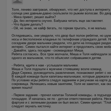
Толя, лениво завтракая, обнаружил, что нет доступа к интерне
солнца уже давным-давно скользили по рыжим волосам. Во дво
- Миха привет, решил выйти?
- Да, без интернета скучно. Бабушка читать еще заставляет.
- Что будем делать?
- Ой, не знаю, не кайф бегать, по горкам прыгать, я не малыш.
Оглядевшись, они увидели, что двор был полон ребятни, но шум
носы и бесполезное клацанье по телефонам утруждало детей. Н
соседнем дворе мальчики увидели, что дети на площадке разде
интерес. Семен пытался найти интернет и продолжить свою моб
- Давайте, здесь посидим - скомандовал Миша.
Ребята согласись. Все трое молчали, Миша и Толя наблюдали з
одного из мальчиков, что-то объяснял собравшимся детям.
- Ребята, идите к нам - услышали мальчики.
Миша и Толя подошли к мужчине стоявшему возле команд.
Дядя Сережа, руководитель развлечения, познакомил ребят с н
В каждой команде были капитаны-мальчишки, которые держали к
По условию игры ребята следуя заданиям и рисункам на карте 
сокровища. Увлекшись новым занятиям, Толя не заметил, как ок
время пошло!
- Первое задание - прочел капитан Толиной команды,- в подъезде
площадке. И началась не по - детски ответственная работа. Несм
фартуке и с зелеными руками он был весел. Семен кричал: "Гло
следует окунать кисточку.