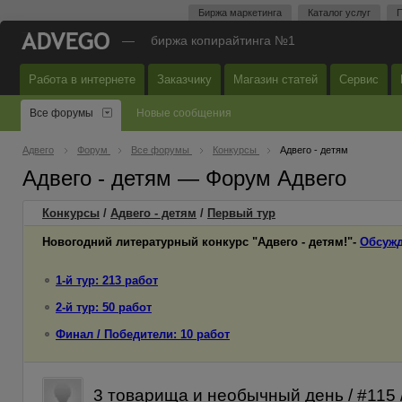
Биржа маркетинга
Каталог услуг
П
—
биржа копирайтинга №1
Работа в интернете
Заказчику
Магазин статей
Сервис
Все форумы
Новые сообщения
Адвего
Форум
Все форумы
Конкурсы
Адвего - детям
Адвего - детям — Форум Адвего
Конкурсы
/
Адвего - детям
/
Первый
тур
Новогодний литературный конкурс "Адвего - детям!"-
Обсужд
1-й тур: 213 работ
2-й тур: 50 работ
Финал / Победители: 10 работ
3 товарища и необычный день / #115