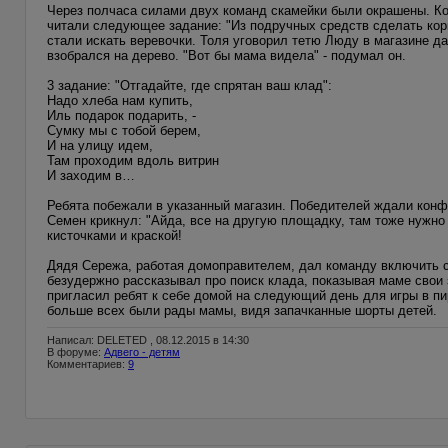
Через полчаса силами двух команд скамейки были окрашены. Ко
читали следующее задание: "Из подручных средств сделать корму
стали искать веревочки. Толя уговорил тетю Люду в магазине д
взобрался на дерево. "Вот бы мама видела" - подумал он.
3 задание: "Отгадайте, где спрятан ваш клад":
Надо хлеба нам купить,
Иль подарок подарить, -
Сумку мы с тобой берем,
И на улицу идем,
Там проходим вдоль витрин
И заходим в…
Ребята побежали в указанный магазин. Победителей ждали конф
Семен крикнул: "Айда, все на другую площадку, там тоже нужно 
кисточками и краской!
Дядя Сережа, работая домоправителем, дал команду включить св
безудержно рассказывал про поиск клада, показывая маме свои 
пригласил ребят к себе домой на следующий день для игры в пи
больше всех были рады мамы, видя запачканные шорты детей.
Написал: DELETED , 08.12.2015 в 14:30
В форуме:
Адвего - детям
Комментариев:
9