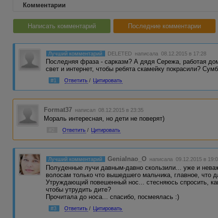
Комментарии
Написать комментарий
Последние комментарии
Лучший комментарий
DELETED
написала 08.12.2015 в 17:28
Последняя фраза - сарказм? А дядя Сережа, работая д
свет и интернет, чтобы ребята скамейку покрасили? Сум
#1
Ответить
/
Цитировать
Format37
написал 08.12.2015 в 23:35
Мораль интересная, но дети не поверят)
#2
Ответить
/
Цитировать
Genialnao_O
Лучший комментарий
написала 09.12.2015 в 19:
Полуденные лучи давным-давно скользили... уже и нева
волосам только что вышедшего мальчика, главное, что д
Утруждающий повешенный нос... стесняюсь спросить, как
чтобы утрудить дите?
Прочитала до носа... спасибо, посмеялась :)
#3
Ответить
/
Цитировать