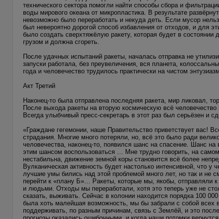
технического сектора помогли найти способы сбора и фильтрац
воды мирового океана от микропластика. В результате развёрну
невозможно было переработать и некуда деть. Если мусор нельз
был невероятно дорогой способ избавления от отходов, и для 
было создать сверхтяжёлую ракету, которая будет в состоянии
грузом и должна сгореть.
После удачных испытаний ракеты, началась отправка не утилизи
запуски работала, без преувеличения, вся планета, колоссальн
года и человечество трудилось практически на чистом энтузиазм
Акт Третий
Наконец-то была отправлена последняя ракета, мир ликовал, то
После выхода ракеты на вторую космическую всё человечество з
Всегда улыбчивый пресс-секретарь в этот раз был серьёзен и с
«Граждане гегемонии, наше Правительство приветствует вас! В
страдания. Многие много потеряли, но, всё это было ради велик
человечества, наконец-то, появился шанс на спасение. Шанс н
этим шансом воспользоваться … Мне трудно говорить, на самом
нестабильна, движение земной коры становится всё более непр
Вулканическая активность будет настолько интенсивной, что у ч
лучшие умы бились над этой проблемой много лет, но так и не с
перейти к «плану Б»… Ракеты, которые мы, якобы, отправляли 
и людьми. Отходы мы переработали, хотя это теперь уже не сто
сказать, выживать. Сейчас в колонии находится порядка 100 000
была хоть малейшая возможность, мы бы забрали с собой всех в
поддерживать, по разным причинам, связь с Землёй, и это посл
прогнозы оказались ошибочными, и когда наши потомки вернутся 