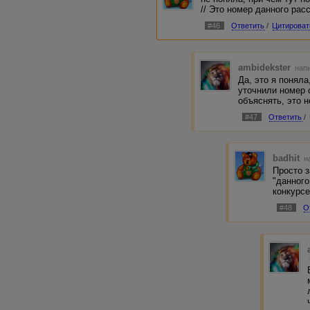
// Это номер данного рас
#46
Ответить
/
Цитироват
ambidekster
напи
Да, это я поняла
уточнили номер 
объяснять, это н
#47
Ответить
/
badhit
н
Просто 
"данного
конкурс
#48
О