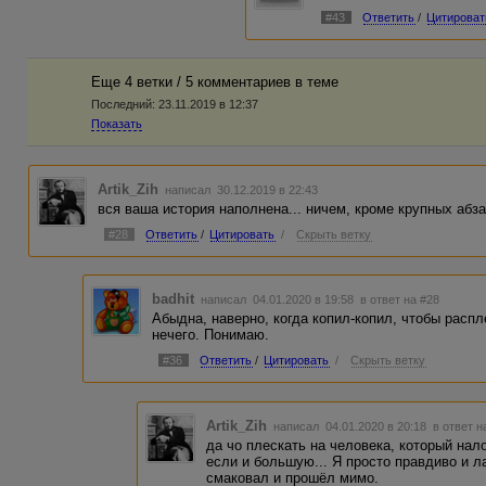
#43
Ответить
/
Цитироват
Еще 4 ветки / 5 комментариев в темe
Последний:
23.11.2019 в 12:37
Показать
Artik_Zih
написал 30.12.2019 в 22:43
вся ваша история наполнена... ничем, кроме крупных абзац
#28
Ответить
/
Цитировать
/
Скрыть ветку
badhit
написал 04.01.2020 в 19:58
в ответ на #28
Абыдна, наверно, когда копил-копил, чтобы распл
нечего. Понимаю.
#36
Ответить
/
Цитировать
/
Скрыть ветку
Artik_Zih
написал 04.01.2020 в 20:18
в ответ н
да чо плескать на человека, который на
если и большую... Я просто правдиво и л
смаковал и прошёл мимо.