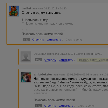
badhit
написал 31.12.2019 в 01:13
Отвечу в одном комменте.
1. Написать книгу.
// Не хочу, мне не нравится сюжет.
2. Это не рассказ, а набросок.
Показать весь комментарий
// Да, это так. Постоянно откладывал написание, и пришл
ночь. Пока развил идею, уже не было желания из наброск
#31
Ответить
/
Цитировать
/
Скрыть ветку
рассказ. В результате я наспех подправил и ушёл спать, 
Акты отбивают абзацы, не знал, как отделить, т.к. просто
колхоз, остановился на этих "актах", от которых не испы
понятно, что я даже не претендовал на что-то, и потому я
DELETED
написала 31.12.2019 в 13:40
в ответ на #31
туре.
#32
Ответить
/
Цитировать
/
Показать ветку - 2 отве
3. Выпады Сократа.
// Не осилил, что именно накрыло человека преклонных ле
его задело.
ambidekster
написала 10.01.2020 в 01:06
в ответ на #3
4. Почему «Хроники Возрождения»
Не люблю испытывать жалость (дурацкое и выма
// Потому что этот набросок получился в виде хроник. А
в ответ не буду. "Язвить" тоже не буду, но можн
подметила Kaurri. Да и в данном тексте нет концовки, на 
ЧСВ - надо же, вы, по ходу, всерьёз считаете, чт
тоже не долго выдумывал, просто надо было как-то назва
рассказ в вашем исполнении"... Мне бы вашу увер
наверное...
5. «Человечка»
// Очепятка.
Показать весь комментарий
На самом деле я рада, что такой рассказ существу
написали именно вы - у меня вообще не вызывает
#41
Ответить
/
Цитировать
/
Скрыть ветку
6. Вопросы от Nykko
же хорошо, что в нашем полку прибыло. Мне нрави