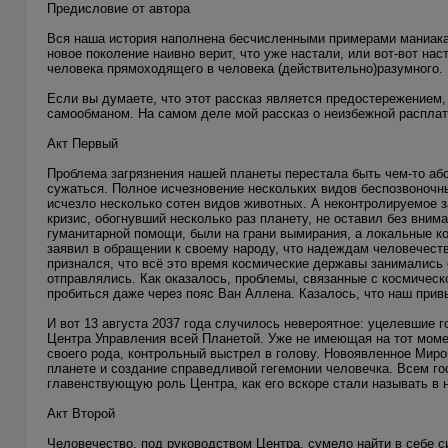
Предисловие от автора
Вся наша история наполнена бесчисленными примерами маниакал
новое поколение наивно верит, что уже настали, или вот-вот нас
человека прямоходящего в человека (действительно)разумного.
Если вы думаете, что этот рассказ является предостережением,
самообманом. На самом деле мой рассказ о неизбежной расплат
Акт Первый
Проблема загрязнения нашей планеты перестала быть чем-то абс
сужаться. Полное исчезновение нескольких видов беспозвоночных
исчезло несколько сотен видов животных. А неконтролируемое 
кризис, обогнувший несколько раз планету, не оставил без вни
гуманитарной помощи, были на грани вымирания, а локальные к
заявил в обращении к своему народу, что надеждам человечест
признался, что всё это время космические державы занимались
отправлялись. Как оказалось, проблемы, связанные с космическ
пробиться даже через пояс Ван Аллена. Казалось, что наш прив
И вот 13 августа 2037 года случилось невероятное: уцелевшие
Центра Управления всей Планетой. Уже не имеющая на тот моме
своего рода, контрольный выстрел в голову. Новоявленное Мир
планете и создание справедливой гегемонии человечка. Всем г
главенствующую роль Центра, как его вскоре стали называть в 
Акт Второй
Человечество, под руководством Центра, сумело найти в себе 