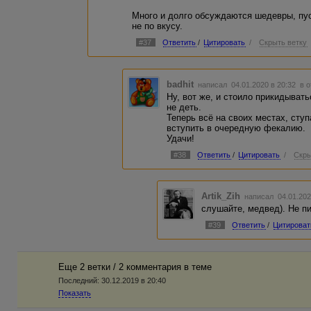
Много и долго обсуждаются шедевры, пус
не по вкусу.
#37
Ответить
/
Цитировать
/
Скрыть ветку
badhit
написал 04.01.2020 в 20:32
в 
Ну, вот же, и стоило прикидывать
не деть.
Теперь всё на своих местах, ступ
вступить в очередную фекалию.
Удачи!
#38
Ответить
/
Цитировать
/
Скры
Artik_Zih
написал 04.01.202
слушайте, медвед). Не пи
#39
Ответить
/
Цитироват
Еще 2 ветки / 2 комментария в темe
Последний:
30.12.2019 в 20:40
Показать