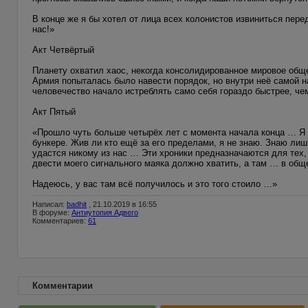
В конце же я бы хотел от лица всех колонистов извиниться пере
нас!»
Акт Четвёртый
Планету охватил хаос, некогда консолидированное мировое обще
Армия попыталась было навести порядок, но внутри неё самой 
человечество начало истреблять само себя гораздо быстрее, чем
Акт Пятый
«Прошло чуть больше четырёх лет с момента начала конца … Я 
бункере. Жив ли кто ещё за его пределами, я не знаю. Знаю ли
удастся никому из нас … Эти хроники предназначаются для тех, 
двести моего сигнального маяка должно хватить, а там … в обще
Надеюсь, у вас там всё получилось и это того стоило …»
Написал:
badhit
, 21.10.2019 в 16:55
В форуме:
Антиутопия Адвего
Комментариев:
61
Комментарии