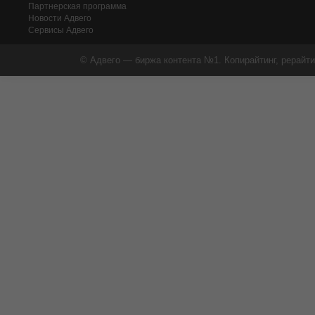
Партнерская программа
Новости Адвего
Сервисы Адвего
© Адвего — биржа контента №1. Копирайтинг, рерайти