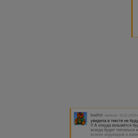
я тут чи
над вкус
Протащи
вообще н
история)
но остав
Попса и 
а совсе
я сильн
мировозз
не измен
принципа
ради «п
вкусом.
Для себя
лишь не
сил не х
выделю 
badhit
написал 15.01.2020 
увидела в тексте не бу
// А откуда возьмётся б
всегда будет топтаться 
всяких андроидов и жиз