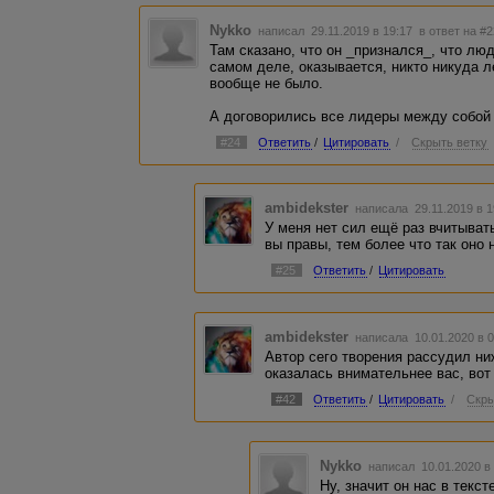
Nykko
написал 29.11.2019 в 19:17
в ответ на #
Там сказано, что он _признался_, что лю
самом деле, оказывается, никто никуда л
вообще не было.
А договорились все лидеры между собой 
#24
Ответить
/
Цитировать
/
Скрыть ветку
ambidekster
написала 29.11.2019 в 
У меня нет сил ещё раз вчитывать
вы правы, тем более что так оно 
#25
Ответить
/
Цитировать
ambidekster
написала 10.01.2020 в 
Автор сего творения рассудил ниже
оказалась внимательнее вас, вот 
#42
Ответить
/
Цитировать
/
Скры
Nykko
написал 10.01.2020 в
Ну, значит он нас в текс