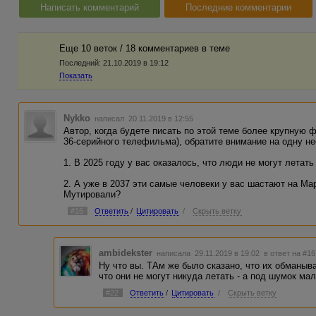
Написать комментарий
Последние комментарии
Еще 10 веток / 18 комментариев в темe
Последний:
21.10.2019 в 19:12
Показать
Nykko
написал 20.11.2019 в 12:55
Автор, когда будете писать по этой теме более крупную 
36-серийного телефильма), обратите внимание на одну не
1. В 2025 году у вас оказалось, что люди не могут летат
2. А уже в 2037 эти самые человеки у вас шастают на Мар
Мутировали?
#16
Ответить
/
Цитировать
/
Скрыть ветку
ambidekster
написала 29.11.2019 в 19:02
в ответ на #16
Ну что вы. ТАм же было сказано, что их обманыв
что они не могут никуда летать - а под шумок 
#22
Ответить
/
Цитировать
/
Скрыть ветку