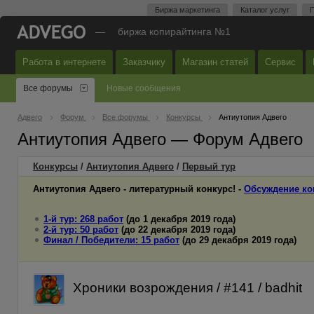
Биржа маркетинга
Каталог услуг
П
—
биржа копирайтинга №1
Работа в интернете
Заказчику
Магазин статей
Сервис
Все форумы
Новые сообщения
Адвего
Форум
Все форумы
Конкурсы
Антиутопия Адвего
Антиутопия Адвего — Форум Адвего
Конкурсы
/
Антиутопия Адвего
/
Первый
тур
Антиутопия Адвего - литературный конкурс! -
Обсуждение ко
1-й тур: 268 работ
(до 1 декабря 2019 года)
2-й тур: 50 работ
(до 22 декабря 2019 года)
Финал / Победители: 15 работ
(до 29 декабря 2019 года)
Хроники возрождения / #141 / badhit