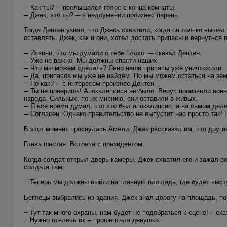
─ Как ты? ─ послышался голос с конца комнаты.
─ Джек, это ты? ─ в недоумении произнес парень.
Тогда Дентен узнал, что Джека схватили, когда он только вышел 
оставлять. Джек, как и они, хотел достать припасы и вернуться 
─ Извини, что мы думали о тебе плохо. ─ сказал Дентен.
─ Уже не важно. Мы должны спасти наших.
─ Что мы можем сделать? Явно наши припасы уже уничтожили.
─ Да, припасов мы уже не найдем. Но мы можем остаться на зем
─ Но как? ─ с интересом произнес Дентен.
─ Ты не поверишь! Апокалипсиса не было. Вирус произвели воен
народа. Сильных, по их мнению, они оставили в живых.
─ Я все время думал, что это был апокалипсис, а на самом дел
─ Согласен. Однако правительство не выпустит нас просто так! 
В этот момент проснулась Амели. Джек рассказал им, что другие 
Глава шестая. Встреча с президентом.
Когда солдат открыл дверь камеры, Джек схватил его и зажал ро
солдата там.
− Теперь мы должны выйти на главную площадь, где будет высту
Беглецы выбрались из здания. Джек знал дорогу на площадь, по
− Тут так много охраны, нам будет не подобраться к сцене! – ска
− Нужно отвлечь их – прошептала девушка.