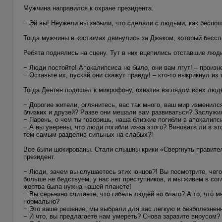
Мужчина направился к охране президента.
− Эй вы! Неужели вы забыли, что сделали с людьми, как беспо
Тогда мужчины в костюмах двинулись за Джеком, который бессл
Ребята поднялись на сцену. Тут в них вцепились отставшие люд
− Люди постойте! Апокалипсиса не было, они вам лгут! – произ
− Оставьте их, пускай они скажут правду! – кто-то выкрикнул из 
Тогда Дентен подошел к микрофону, охватив взглядом всех люде
− Дорогие жители, оглянитесь, вас так много, ваш мир изменилс
близких и друзей? Разве они мешали вам развиваться? Заслужи
− Парень, о чем ты говоришь, наша близкие погибли в апокалипс
− А вы уверены, что люди погибли из-за этого? Виновата ли в э
тем самым разделив сильных на слабых?!
Все были шокированы. Стали слышны крики «Свергнуть правитель
президент.
− Люди, зачем вы слушаетесь этих юнцов?! Вы посмотрите, чего
больше не бедствуем, у нас нет преступников, и мы живем в сог
жертва была нужна нашей планете!
− Вы серьезно считаете, что гибель людей во благо? А то, что 
нормально?
− Это ваше решение, мы выбрали для вас легкую и безболезненн
− И что, вы предлагаете нам умереть? Снова заразите вирусом?