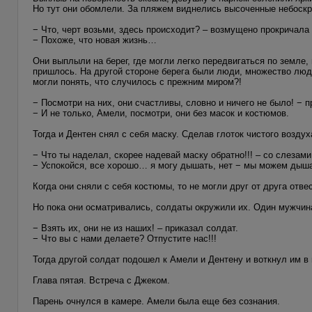
Но тут они обомлели. За пляжем виднелись высоченные небоск
− Что, черт возьми, здесь происходит? – возмущено прокричала
− Похоже, что новая жизнь…
Они выплыли на берег, где могли легко передвигаться по земле
пришлось. На другой стороне берега были люди, множество люде
могли понять, что случилось с прежним миром?!
− Посмотри на них, они счастливы, словно и ничего не было! − 
− И не только, Амели, посмотри, они без масок и костюмов.
Тогда и Дентен снял с себя маску. Сделав глоток чистого воздух
− Что ты наделал, скорее надевай маску обратно!!! – со слезам
− Успокойся, все хорошо… я могу дышать, нет − мы можем дыша
Когда они сняли с себя костюмы, то не могли друг от друга отвес
Но пока они осматривались, солдаты окружили их. Один мужчин
− Взять их, они не из наших! – приказал солдат.
− Что вы с нами делаете? Отпустите нас!!!
Тогда другой солдат подошел к Амели и Дентену и воткнул им в
Глава пятая. Встреча с Джеком.
Парень очнулся в камере. Амели была еще без сознания.