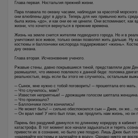
Глава первая. Ностальгия прежней жизни.
Пара плавала по океану часами, наблюдая за красотой морского
они влюблены друг в друга. Теперь для них привычно жить сред
была жизнь «до», и как они ее не ценили. Они вспоминают, как
жизни, что хочется вернуться в прежние времена.
Жизнь на земле снится жителям подводного города. Но и в реал
уничтожил все живое, только океан позволял жить дальше. Ну 
костюмы и баллончики кислорода поддерживают «жизнь». Кост
дну океана.
Глава вторая. Исчезновение ученого.
Ржавые стены, давно покрывшиеся тиной, представляли дом Ден
размышлял, что именно повлекло к данной беде: поломка двига
реальностью, ведь если бы этого не случилось, остальным выж
─ Сынок, мне нужно с тобой поговорить! ─ прошептала его мать.
─ Что случилось, мам?
─ Известия неприятные! ─ дрожащим голосом шептала женщина
─ Что произошло?
─ Баллончики почти кончились!
─ Не может быть! ─ сильно обеспокоился сын ─ Джек, он же… го
─ Он врал нам! У него был план, как продлить нам жизнь, но он 
Парень без раздумий двинулся по длинному коридору в кабинет 
катастрофа. В тот момент все начали задыхаться и терять созна
привести их в сознание, но было уже поздно. Лишь Джек был гот
«надевайте костюмы и залезайте в воду». Однако никто не восп