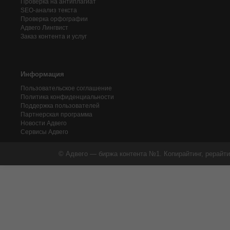
Проверка на антиплагиат
SEO-анализ текста
Проверка орфографии
Адвего
Лингвист
Заказ контента и услуг
Информация
Пользовательское соглашение
Политика конфиденциальности
Поддержка пользователей
Партнерская программа
Новости Адвего
Сервисы Адвего
© Адвего — биржа контента №1. Копирайтинг, рерайти