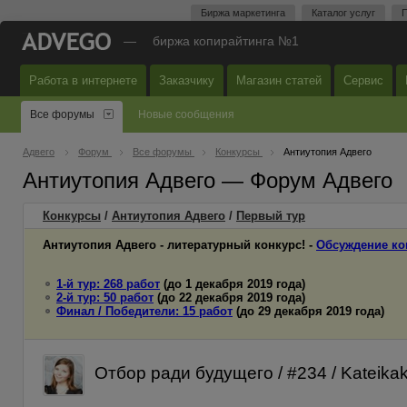
Биржа маркетинга
Каталог услуг
П
—
биржа копирайтинга №1
Работа в интернете
Заказчику
Магазин статей
Сервис
Все форумы
Новые сообщения
Адвего
Форум
Все форумы
Конкурсы
Антиутопия Адвего
Антиутопия Адвего — Форум Адвего
Конкурсы
/
Антиутопия Адвего
/
Первый
тур
Антиутопия Адвего - литературный конкурс! -
Обсуждение ко
1-й тур: 268 работ
(до 1 декабря 2019 года)
2-й тур: 50 работ
(до 22 декабря 2019 года)
Финал / Победители: 15 работ
(до 29 декабря 2019 года)
Отбор ради будущего / #234 / Kateika