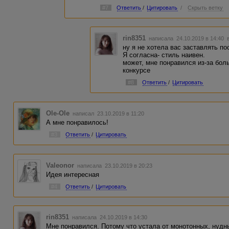
#7
Ответить
/
Цитировать
/
Скрыть ветку
rin8351
написала 24.10.2019 в 14:40
ну я не хотела вас заставлять по
Я согласна- стиль наивен.
может, мне понравился из-за бол
конкурсе
#8
Ответить
/
Цитировать
Ole-Ole
написал 23.10.2019 в 11:20
А мне понравилось!
#3
Ответить
/
Цитировать
Valeonor
написала 23.10.2019 в 20:23
Идея интересная
#4
Ответить
/
Цитировать
rin8351
написала 24.10.2019 в 14:30
Мне понравился. Потому что устала от монотонных, нуд