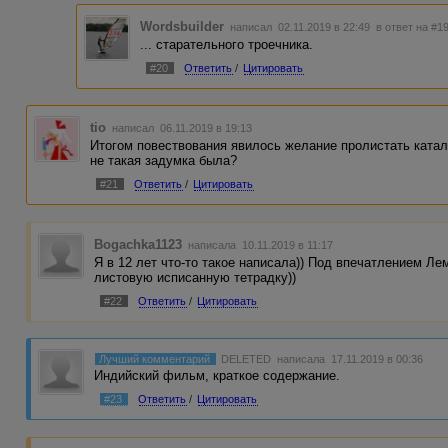
Wordsbuilder
написал 02.11.2019 в 22:49
в ответ на #1
... старательного троечника.
#20
Ответить
/
Цитировать
tio
написал 06.11.2019 в 19:13
Итогом повествования явилось желание пролистать катал
не такая задумка была?
#21
Ответить
/
Цитировать
Bogachka1123
написала 10.11.2019 в 11:17
Я в 12 лет что-то такое написала)) Под впечатлением Ле
листовую исписанную тетрадку))
#22
Ответить
/
Цитировать
Лучший комментарий
DELETED
написала 17.11.2019 в 00:36
Индийский фильм, краткое содержание.
#23
Ответить
/
Цитировать