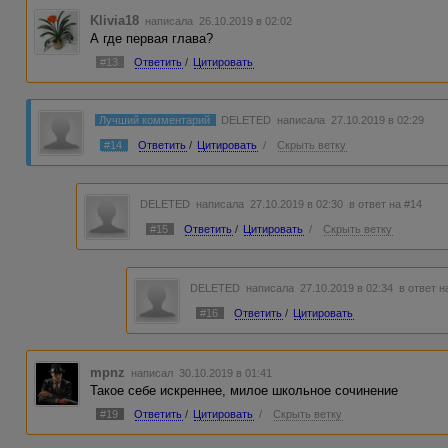
Klivia18
написала 26.10.2019 в 02:02
А где первая глава?
#13
Ответить
/
Цитировать
Лучший комментарий
DELETED
написала 27.10.2019 в 02:29
#14
Ответить
/
Цитировать
/
Скрыть ветку
DELETED
написала 27.10.2019 в 02:30
в ответ на #14
#15
Ответить
/
Цитировать
/
Скрыть ветку
DELETED
написала 27.10.2019 в 02:34
в ответ н
#16
Ответить
/
Цитировать
mpnz
написал 30.10.2019 в 01:41
Такое себе искреннее, милое школьное сочинение
#19
Ответить
/
Цитировать
/
Скрыть ветку