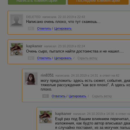
Написать комментарий
Последние комментарии
DELETED
написала 22.10.2019 в 22:43
Написано очень плохо, что тут скажешь...
#1
Ответить
/
Цитировать
kapkaner
написал 23.10.2019 в 02:24
Очень сыро, пытался найти достоинства и не нашел....
#2
Ответить
/
Цитировать
/
Скрыть ветку
rin8351
написала 24.10.2019 в 14:31
в ответ на #2
могу предложить- здесь есть сюжет, события, диа
тяжелые рассуждения "как все плохо". А здесь хо
плохо.
#6
Ответить
/
Цитировать
/
Скрыть ветку
kapkaner
написал 24.10.2019 в 14:36
в ответ н
Ещё раз под Вашим влиянием перечитал, н
изложения, как будто автор вписывал дв
я случайно поставил, из за могучих пальц