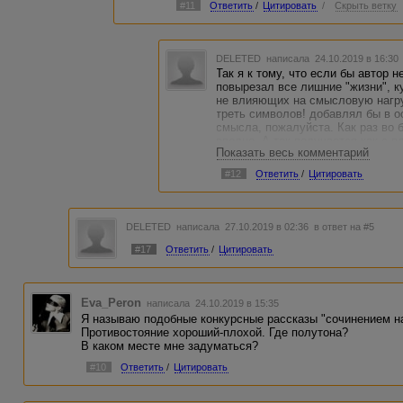
#11
Ответить
/
Цитировать
/
Скрыть ветку
хочется и действий, для разнообразия.
Соглашусь, что рассказ наивен, он не иде
гениальный. так что давайте спокойнее о
нравится- ок, ваше право. А мне понравил
DELETED
написала 24.10.2019 в 16:3
что кто-то из нас плохой или плохо дума
Так я к тому, что если бы автор 
повырезал все лишние "жизни", к
не влияющих на смысловую нагру
треть символов! добавлял бы в 
смысла, пожалуйста. Как раз во 
вполне. А так получается как с 
Показать весь комментарий
знаете что.
#12
Ответить
/
Цитировать
И кстати, я спокойна)
DELETED
написала 27.10.2019 в 02:36
в ответ на #5
#17
Ответить
/
Цитировать
Eva_Peron
написала 24.10.2019 в 15:35
Я называю подобные конкурсные рассказы "сочинением на
Противостояние хороший-плохой. Где полутона?
В каком месте мне задуматься?
#10
Ответить
/
Цитировать