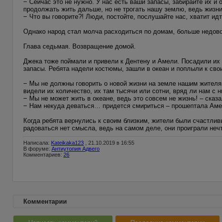
− Сейчас это не нужно. У нас есть ваши запасы, забирайте их и
продолжать жить дальше, но не трогать нашу землю, ведь жизни
− Что вы говорите?! Люди, постойте, послушайте нас, хватит ид
Однако народ стал молча расходиться по домам, больше недов
Глава седьмая. Возвращение домой.
Джека тоже поймали и привели к Дентену и Амели. Посадили их
запасы. Ребята надели костюмы, зашли в океан и поплыли к сво
− Мы не должны говорить о новой жизни на земле нашим жителя
видели их количество, их там тысячи или сотни, вряд ли нам с 
− Мы не может жить в океане, ведь это совсем не жизнь! – сказа
− Нам некуда деваться… придется смириться – прошептала Аме
Когда ребята вернулись к своим близким, жители были счастливы
радоваться нет смысла, ведь на самом деле, они проиграли неч
Написала:
Kateikaka123
, 21.10.2019 в 16:55
В форуме:
Антиутопия Адвего
Комментариев:
26
Комментарии