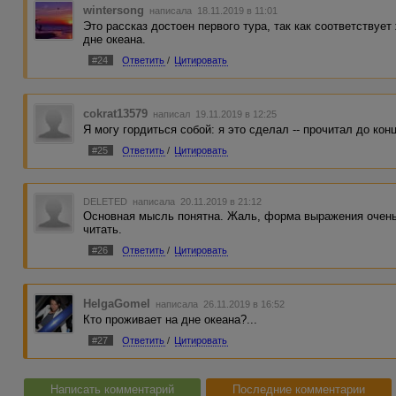
wintersong
написала 18.11.2019 в 11:01
Это рассказ достоен первого тура, так как соответствуе
дне океана.
#24
Ответить
/
Цитировать
cokrat13579
написал 19.11.2019 в 12:25
Я могу гордиться собой: я это сделал -- прочитал до ко
#25
Ответить
/
Цитировать
DELETED
написала 20.11.2019 в 21:12
Основная мысль понятна. Жаль, форма выражения очень 
читать.
#26
Ответить
/
Цитировать
HelgaGomel
написала 26.11.2019 в 16:52
Кто проживает на дне океана?...
#27
Ответить
/
Цитировать
Написать комментарий
Последние комментарии