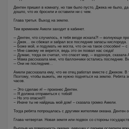
Дентен пришел в комнату, но там было пусто, Джека не было, д
дошло, что их бросили и оставили ни с чем.
Глава третья. Выход на землю.
Тем временем Амели заходит в кабинет.
─ Дентен, что случилось, я тебя везде искала?! ─ волнующе пр
─ Джек… он сбежал и забрал все последние запасы кислорода.
─ Боже мой, и подумать не могла, что он на такое способен! ─ 
─ Мне самому не верится, ведь это он позвал нас сюда!
─ Думаю, тогда он считал, что спасет мир, ─ вздохнув, сказала
─ Мама рассказала мне, что баллончики остались последние. Ви
─ Они не последние…
Амели рассказала ему, что ее отец работал вместе с Джеком. В 
Поэтому, чтобы выжить, им нужно подняться на землю. Ребята 
часов.
─ Это сделаю я! ─ произнес Дентен.
─ Я должна отправиться с тобой!
─ Но это опасно!!!
− Иначе ты не найдешь мой дом! – сказала громко Амели.
Тогда ребята попрощалась с другими жителями океана. Дентен 
Глава четвертая. Новая земля или подвох со стороны государств
Выплыв на поверхность океана, девушку с парнем ослепили ярки