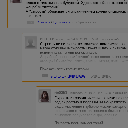
плоха стала жизнь в будущем. Здесь хотя бы есть сюжет 
жанра"Антиутопия".
А "сырость" объясняется ограничением кол-ва символов, 
Так что +
#5
Ответить
/
Цитировать
/
Скрыть ветку
DELETED
написала 24.10.2019 в 15:20
в ответ на #5
Сырость не объясняется количеством символов.
Какое отношение сырость может иметь к скачкам 
вспоминали, то они вспоминают.
А крайний переспам "жизни" тоже списать на кол
абзацах! Считайте - жить, жизнь, жизни, жить, жи
Дальше лучше не буду продолжать, там в каждом
Показать весь комментарий
Здесь были конкурсы с ограничением знаков гора
#9
Ответить
/
Цитировать
/
Скрыть ветку
вписывать в рамки полноценную историю. И вписыв
Так что давайте не будем списывать безграмотно
символов, тем более "во благо сюжета и событий"
rin8351
написала 24.10.2019 в 16:20
в ответ на
Сырость и грамматические ошибки не свя
под сыростью я подразумеваю краткость 
сюда мысленно глубокие мысли каждого Г
но и знаков станет на порядок больше. по
символов получается сыро, спешно.
да, на конкурсах были рассказы более г
Показать весь комментарий
весь сюжет. но в них и событий было гор
мыслей, чувств, переживаний, разжевывани