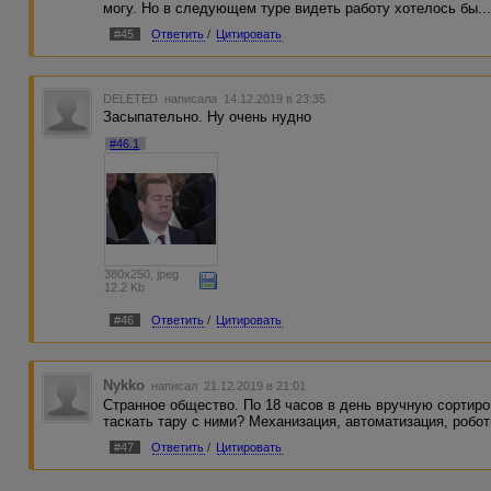
могу. Но в следующем туре видеть работу хотелось бы..
#45
Ответить
/
Цитировать
DELETED
написала 14.12.2019 в 23:35
Засыпательно. Ну очень нудно
#46.1
380x250, jpeg
12.2 Kb
#46
Ответить
/
Цитировать
Nykko
написал 21.12.2019 в 21:01
Странное общество. По 18 часов в день вручную сортиро
таскать тару с ними? Механизация, автоматизация, робот
#47
Ответить
/
Цитировать