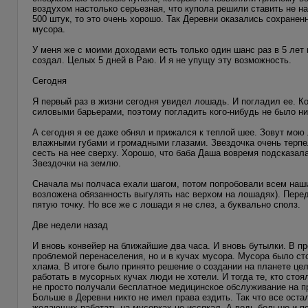
воздухом настолько серьезная, что купола решили ставить не на
500 штук, то это очень хорошо. Так Деревни оказались сохране
мусора.
У меня же с моими доходами есть только один шанс раз в 5 лет 
создал. Целых 5 дней в Раю. И я не упущу эту возможность.
Сегодня
Я первый раз в жизни сегодня увидел лошадь. И погладил ее. Ко
силовыми барьерами, поэтому погладить кого-нибудь не было ни
А сегодня я ее даже обнял и прижался к теплой шее. Зовут мою
влажными губами и громадными глазами. Звездочка очень терпел
сесть на нее сверху. Хорошо, что баба Даша вовремя подсказала
Звездочки на землю.
Сначала мы полчаса ехали шагом, потом попробовали всем наши
возложена обязанность выгулять нас верхом на лошадях). Пере
пятую точку. Но все же с лошади я не слез, а буквально сполз.
Две недели назад
И вновь конвейер на ближайшие два часа. И вновь бутылки. В п
проблемой перенаселения, но и в кучах мусора. Мусора было сто
хлама. В итоге было принято решение о создании на планете ц
работать в мусорных кучах люди не хотели. И тогда те, кто сто
не просто получали бесплатное медицинское обслуживание на про
Больше в Деревни никто не имел права ездить. Так что все ост
желающих работать на мусорках не иссякал. А ведь больше и по