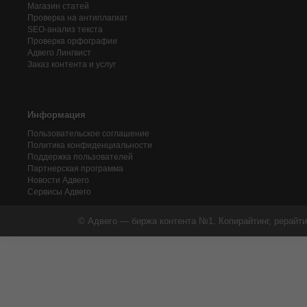
Магазин статей
Проверка на антиплагиат
SEO-анализ текста
Проверка орфографии
Адвего
Лингвист
Заказ контента и услуг
Информация
Пользовательское соглашение
Политика конфиденциальности
Поддержка пользователей
Партнерская программа
Новости Адвего
Сервисы Адвего
© Адвего — биржа контента №1. Копирайтинг, рерайти