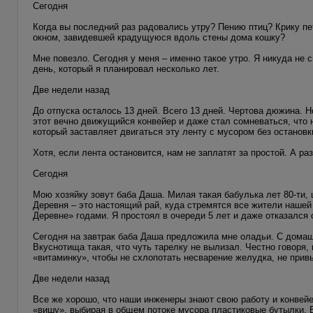
Сегодня
Когда вы последний раз радовались утру? Пению птиц? Крику п
окном, завидевшей крадущуюся вдоль стены дома кошку?
Мне повезло. Сегодня у меня – именно такое утро. Я никуда не 
день, который я планировал несколько лет.
Две недели назад
До отпуска осталось 13 дней. Всего 13 дней. Чертова дюжина. Н
этот вечно движущийся конвейер и даже стал сомневаться, что 
который заставляет двигаться эту ленту с мусором без остановк
Хотя, если лента остановится, нам не заплатят за простой. А раз
Сегодня
Мою хозяйку зовут баба Даша. Милая такая бабулька лет 80-ти, 
Деревня – это настоящий рай, куда стремятся все жители нашей З
Деревне» годами. Я простоял в очереди 5 лет и даже отказался 
Сегодня на завтрак баба Даша предложила мне оладьи. С домашн
Вкуснотища такая, что чуть тарелку не вылизал. Честно говоря
«витаминку», чтобы не схлопотать несварение желудка, не прив
Две недели назад
Все же хорошо, что наши инженеры знают свою работу и конвейер
«вишу», выбирая в общем потоке мусора пластиковые бутылки. Б