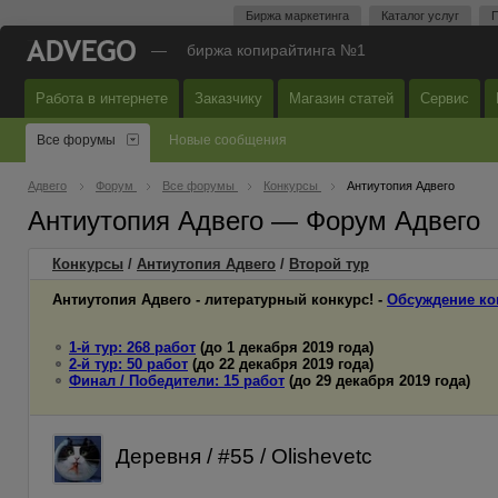
Биржа маркетинга
Каталог услуг
П
—
биржа копирайтинга №1
Работа в интернете
Заказчику
Магазин статей
Сервис
Все форумы
Новые сообщения
Адвего
Форум
Все форумы
Конкурсы
Антиутопия Адвего
Антиутопия Адвего — Форум Адвего
Конкурсы
/
Антиутопия Адвего
/
Второй
тур
Антиутопия Адвего - литературный конкурс! -
Обсуждение ко
1-й тур: 268 работ
(до 1 декабря 2019 года)
2-й тур: 50 работ
(до 22 декабря 2019 года)
Финал / Победители: 15 работ
(до 29 декабря 2019 года)
Деревня / #55 / Olishevetc