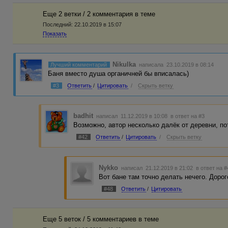
Еще 2 ветки / 2 комментария в темe
Последний:
22.10.2019 в 15:07
Показать
Nikulka
Лучший комментарий
написала 23.10.2019 в 08:14
Баня вместо душа органичней бы вписалась)
#3
Ответить
/
Цитировать
/
Скрыть ветку
badhit
написал 11.12.2019 в 10:08
в ответ на #3
Возможно, автор несколько далёк от деревни, по
#42
Ответить
/
Цитировать
/
Скрыть ветку
Nykko
написал 21.12.2019 в 21:02
в ответ на 
Вот бане там точно делать нечего. Доро
#48
Ответить
/
Цитировать
Еще 5 веток / 5 комментариев в темe