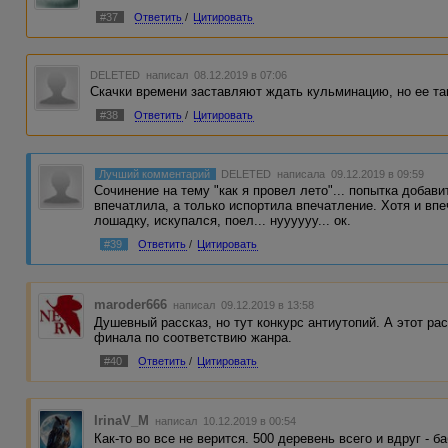
#37
Ответить
/
Цитировать
DELETED
написал 08.12.2019 в 07:06
Скачки времени заставляют ждать кульминацию, но ее так
#38
Ответить
/
Цитировать
Лучший комментарий
DELETED
написала 09.12.2019 в 09:59
Сочинение на тему "как я провел лето"... попытка доба
впечатлила, а только испортила впечатление. Хотя и вп
лошадку, искупался, поел... нуууууу... ок.
#39
Ответить
/
Цитировать
maroder666
написал 09.12.2019 в 13:58
Душевный рассказ, но тут конкурс антиутопий. А этот ра
финала по соответствию жанра.
#40
Ответить
/
Цитировать
IrinaV_M
написал 10.12.2019 в 00:54
Как-то во все не верится. 500 деревень всего и вдруг -