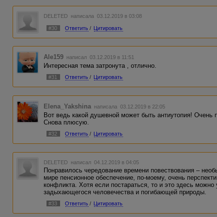
DELETED
написала 03.12.2019 в 03:08
#30
Ответить
/
Цитировать
Ale159
написал 03.12.2019 в 11:51
Интересная тема затронута , отлично.
#31
Ответить
/
Цитировать
Elena_Yakshina
написала 03.12.2019 в 22:05
Вот ведь какой душевной может быть антиутопия! Очень п
Снова плюсую.
#32
Ответить
/
Цитировать
DELETED
написал 04.12.2019 в 04:05
Понравилось чередование времени повествования – необы
мире пенсионное обеспечение, по-моему, очень перспекти
конфликта. Хотя если постараться, то и это здесь можно
задыхающегося человечества и погибающей природы.
#33
Ответить
/
Цитировать