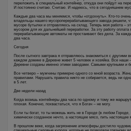
переложить в специальный контейнер, откуда они пойдут на пер
И постоянно считаю. Считаю. И надеюсь, что в сегодняшнем мус
Каждые два часа мы меняемся, чтобы «отдохнуть». Кто-то очень 
владельцы нашего мусороперерабатывающего завода решили, что
мусоре бутылки и отправляюсь на склад. Теперь моя работа – э
мусором для их дальнейшей переработки. За эту работу оплата п
перерабатывающие автоматы не простаивают без дела. За каждый
два часа.
Сегодня
После сытного завтрака я отправляюсь знакомиться с другими в
каждом домике в Деревне живет 5 человек и хозяйка. Все наши 
Деревни созданы именно этими заводами. Самыми крупными и б
Все четверо – мужчины примерно одного со мной возраста. Жен
правилами. Нарушать правила никто не собирается, ведь ни одн
в 5 лет.
Две недели назад
Когда возишь контейнеры два часа по одному и тому же маршруту
плохая. Конечно, похвастаться, что я Богач – не могу.
Если ты богат, то ты можешь жить не в Городе (в любом Городе,
химически созданное нечто, а настоящее мясо, пить настоящее
В прошлом веке, когда загрязнение атмосферы достигло чудовищн
специальные силовые купола, которые не позволяли грязному во