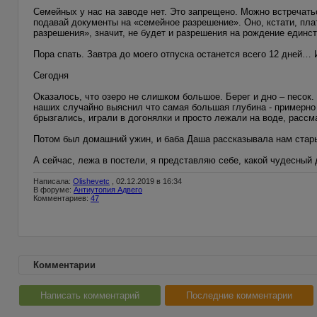
Семейных у нас на заводе нет. Это запрещено. Можно встречать
подавай документы на «семейное разрешение». Оно, кстати, плат
разрешения», значит, не будет и разрешения на рождение единст
Пора спать. Завтра до моего отпуска останется всего 12 дней… 
Сегодня
Оказалось, что озеро не слишком большое. Берег и дно – песок.
наших случайно выяснил что самая большая глубина - примерно м
брызгались, играли в догонялки и просто лежали на воде, рассм
Потом был домашний ужин, и баба Даша рассказывала нам стары
А сейчас, лежа в постели, я представляю себе, какой чудесный
Написала:
Olishevetc
, 02.12.2019 в 16:34
В форуме:
Антиутопия Адвего
Комментариев:
47
Комментарии
Написать комментарий
Последние комментарии