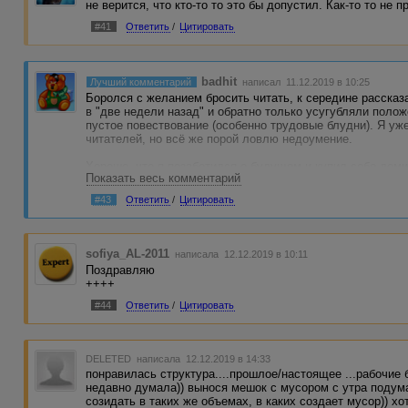
не верится, что кто-то то это бы допустил. Как-то то не 
#41
Ответить
/
Цитировать
badhit
Лучший комментарий
написал 11.12.2019 в 10:25
Боролся с желанием бросить читать, к середине рассказ
в "две недели назад" и обратно только усугубляли полож
пустое повествование (особенно трудовые блудни). Я у
читателей, но всё же порой ловлю недоумение.
Хорошо, что я позаботился о будущем и купил себе доми
Показать весь комментарий
отпуск без путёвки. Какой же я, оказывается, дальновид
#43
Ответить
/
Цитировать
sofiya_AL-2011
написала 12.12.2019 в 10:11
Поздравляю
++++
#44
Ответить
/
Цитировать
DELETED
написала 12.12.2019 в 14:33
понравилась структура....прошлое/настоящее ...рабочие б
недавно думала)) вынося мешок с мусором с утра подум
созидать в таких же объемах, в каких создает мусор)) хо