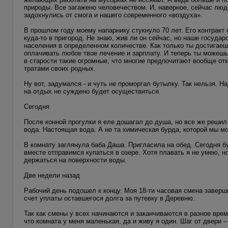
природы. Все загажено человечеством. И, наверное, сейчас люди
задохнулись от смога и нашего современного «воздуха».
В прошлом году моему напарнику стукнуло 70 лет. Его контракт
куда-то в пригород. Не знаю, жив ли он сейчас, но наше госу
населения в определенном количестве. Как только ты достигаеш
оплачивать любое твое лечение и зарплату. И теперь ты можешь
в старости такие огромные, что многие предпочитают вообще от
тратами своих родных.
Ну вот, задумался - и чуть не проморгал бутылку. Так нельзя. 
на отдых не суждено будет осуществиться.
Сегодня
После конной прогулки я еле дошагал до душа, но все же решил 
вода. Настоящая вода. А не та химическая бурда, которой мы м
В комнату заглянула баба Даша. Пригласила на обед. Сегодня б
вместе отправимся купаться в озере. Хотя плавать я не умею, н
держаться на поверхности воды.
Две недели назад
Рабочий день подошел к концу. Моя 18-ти часовая смена заверш
счет уплаты оставшегося долга за путевку в Деревню.
Так как смены у всех начинаются и заканчиваются в разное вре
что комната у меня маленькая, да и живу я один. Шаг от двери –