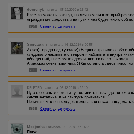
domenyk
написал 05.12.2019 в 15:42
Рассказ может и затянут, но лично меня в который раз за
оправдывает средства и на пути к ней будет много соблаз
#34
Ответить
/
Цитировать
SinicaSam
написала 05.12.2019 в 20:55
Ахаха) Города под куполом)) Недавно травила особо сто
следовало накрыть его ведром и набрызгать внутрь китай
обалденный, насекомые сдохли, цветок еле откачала))
А рассказ очень приятный. Я бы оставила здесь плюс, но
#35
Ответить
/
Цитировать
DELETED
написала 05.12.2019 в 22:10
Ну о-о-оочень хочется и тут оставить плюс - до того ж ра
сентиментальна, и не стыжусь признаться...)
Понимаю, что непоследовательна в оценках, а поделать с
#36
Ответить
/
Цитировать
Medjanka
написала 06.12.2019 в 15:22
Плюс