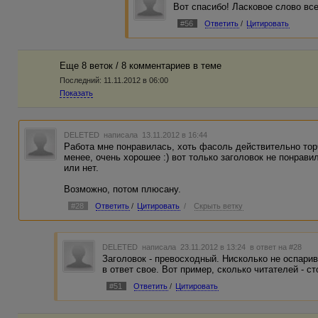
Вот спасибо! Ласковое слово все
#56
Ответить
/
Цитировать
Еще 8 веток / 8 комментариев в темe
Последний:
11.11.2012 в 06:00
Показать
DELETED
написала 13.11.2012 в 16:44
Работа мне понравилась, хоть фасоль действительно торч
менее, очень хорошее :) вот только заголовок не понрав
или нет.
Возможно, потом плюсану.
#28
Ответить
/
Цитировать
/
Скрыть ветку
DELETED
написала 23.11.2012 в 13:24
в ответ на #28
Заголовок - превосходный. Нисколько не оспари
в ответ свое. Вот пример, сколько читателей - с
#51
Ответить
/
Цитировать