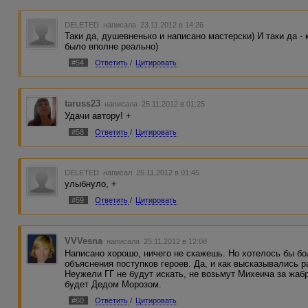
DELETED
написала 23.11.2012 в 14:26
Таки да, душевненько и написано мастерски) И таки да -
было вполне реально)
#54
Ответить
/
Цитировать
taruss23
написала 25.11.2012 в 01:25
Удачи автору! +
#58
Ответить
/
Цитировать
DELETED
написал 25.11.2012 в 01:45
улыбнуло, +
#59
Ответить
/
Цитировать
VVVesna
написала 25.11.2012 в 12:08
Написано хорошо, ничего не скажешь. Но хотелось бы бо
объяснения поступков героев. Да, и как высказывались р
Неужели ГГ не будут искать, не возьмут Михеича за жаб
будет Дедом Морозом.
#60
Ответить
/
Цитировать