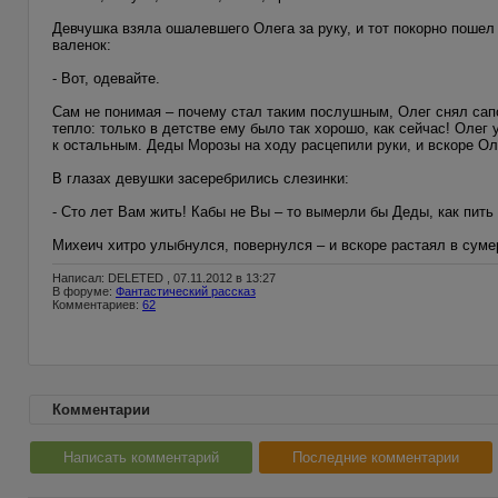
Девчушка взяла ошалевшего Олега за руку, и тот покорно пошел
валенок:
- Вот, одевайте.
Сам не понимая – почему стал таким послушным, Олег снял сап
тепло: только в детстве ему было так хорошо, как сейчас! Олег
к остальным. Деды Морозы на ходу расцепили руки, и вскоре Ол
В глазах девушки засеребрились слезинки:
- Сто лет Вам жить! Кабы не Вы – то вымерли бы Деды, как пить 
Михеич хитро улыбнулся, повернулся – и вскоре растаял в суме
Написал: DELETED , 07.11.2012 в 13:27
В форуме:
Фантастический рассказ
Комментариев:
62
Комментарии
Написать комментарий
Последние комментарии