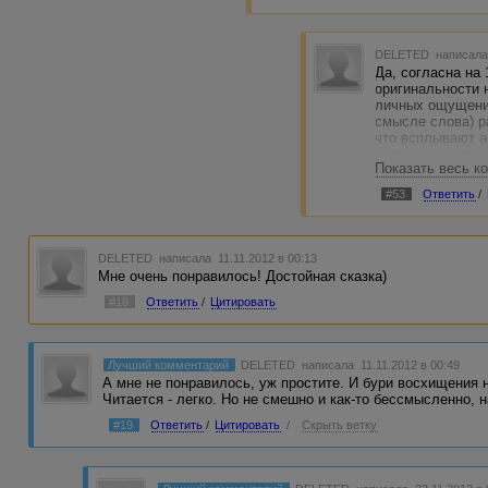
срочно голосовать за чи
DELETED
написала
Да, согласна на 
оригинальности 
личных ощущени
смысле слова) р
что всплывают а
том, кому и что 
Показать весь к
анализировать, 
принимать меры 
#53
Ответить
/
P.S. Возможно, 
от прочтения хор
замутнен мутью 
DELETED
написала 11.11.2012 в 00:13
не конкурент, оч
Мне очень понравилось! Достойная сказка)
#18
Ответить
/
Цитировать
Лучший комментарий
DELETED
написала 11.11.2012 в 00:49
А мне не понравилось, уж простите. И бури восхищения н
Читается - легко. Но не смешно и как-то бессмысленно, на
#19
Ответить
/
Цитировать
/
Скрыть ветку