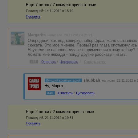
Еще 7 веток / 7 комментариев в темe
Последний:
14.11.2012 в 15:19
Показать
Margarita
написала 20.11.2012 в 21:21
Очередной, как под копирку, набор фраз, мало связанны
сюжета. Это моё мнение. Первый раз глаза спотыкнулись 
Неужели не нашлось лучшего применения этому ключу? П
ломать мне некогда - пойду другие рассказы читать.
#36
Ответить
/
Цитировать
/
Скрыть ветку
shubbah
Лучший комментарий
написал 22.11.2012 в
Ну, Марго...
#40
Ответить
/
Цитировать
Еще 2 ветки / 2 комментария в темe
Последний:
21.11.2012 в 19:51
Показать