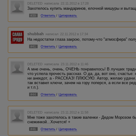
DELETED
написала 22.11.2012 в 17:28
Захотелось купить мандаринов, елочной мишуры и вытащи
#39
Ответить
/
Цитировать
shubbah
написал 22.11.2012 в 17:34
На недостатки глаза закрою, потому-что "атмосфера" пол
#41
Ответить
/
Цитировать
DELETED
написала 23.11.2012 в 11:46
А мне очень, очень, ОЧЕНЬ понравилось! В лучших тра
что успела прочесть рассказ. О да, да, вот оно, счастье:
ни анекдот, а - РАССКАЗ! ПЛЮСУЮ. Автор, желаю удачи.
так вставил ключи, зачем на гору поперся, а если все ред
и т.п.).
#44
Ответить
/
Цитировать
DELETED
написала 23.11.2012 в 11:58
Мне тоже захотелось в такие валенки - Дедом Морозом бы
снежинкой...Хочется! +
#46
Ответить
/
Цитировать