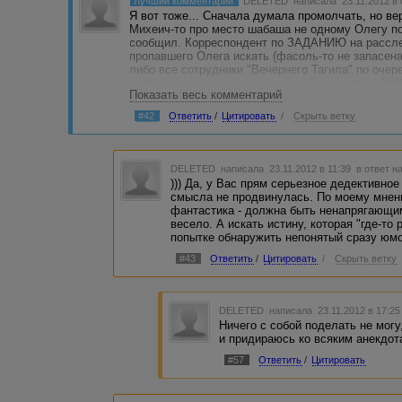
Лучший комментарий
DELETED
написала 23.11.2012 в
Я вот тоже... Сначала думала промолчать, но ве
Михеич-то про место шабаша не одному Олегу по
сообщил. Корреспондент по ЗАДАНИЮ на рассле
пропавшего Олега искать (фасоль-то не запасена!
либо все сотрудники "Вечернего Тагила" по очер
направлении, а уж потом главный редактор в МЧ
Показать весь комментарий
прочешут эту Лысую гору и найдут резервацию 
Рано или поздно накроют и Михеича, и длинноко
#42
Ответить
/
Цитировать
/
Скрыть ветку
поделом! Нечего людей в секты с бубнами охмур
найти, который в "Вечернем Тагиле" на место Ол
преступниками вступил. Вот куда меня в поиска
DELETED
написала 23.11.2012 в 11:39
в ответ н
))) Да, у Вас прям серьезное дедективное
смысла не продвинулась. По моему мнен
фантастика - должна быть ненапрягающим
весело. А искать истину, которая "где-то 
попытке обнаружить непонятый сразу юмо
#43
Ответить
/
Цитировать
/
Скрыть ветку
DELETED
написала 23.11.2012 в 17:2
Ничего с собой поделать не могу
и придираюсь ко всяким анекдота
#57
Ответить
/
Цитировать