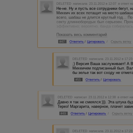
DELETED
написала 23.11.2012 в 12:07
в ответ н
Не-не. Ну и пусть все сотрудники бегут, 
Михеич их всех потащит на место шабаша
всего, шабаш не длится круглый год... По
секту длиннобородых был серьезен. Проч
эффективно; вероятно, банда собиралас
новых членов. На лицо преступный сгово
Показать весь комментарий
(а это была она!) переобувает в валенки
члена коллектива. Вы понимаете, как все
#47
Ответить
/
Цитировать
/
Скрыть ветку
последующей трансформацией в Д. Мороз
использования кодовой фразы. Превраще
валенок! Коварный Михеич ПОДСКАЗАЛ фра
всех смыслах).Так что каждому (всей ред
DELETED
написала 23.11.2012 в 17:2
;) Версия Ваша заслуживает! А 
Михеичем подписанный был. Вален
бы зелье так вот сходу не отмет
#55
Ответить
/
Цитировать
DELETED
написал 23.11.2012 в 12:38
в ответ н
Давно я так не смеялся:))). Эта штука б
Терез! Маргарита, наверное, плачет зави
#49
Ответить
/
Цитировать
/
Скрыть ветку
DELETED
написала 23.11.2012 в 17:2