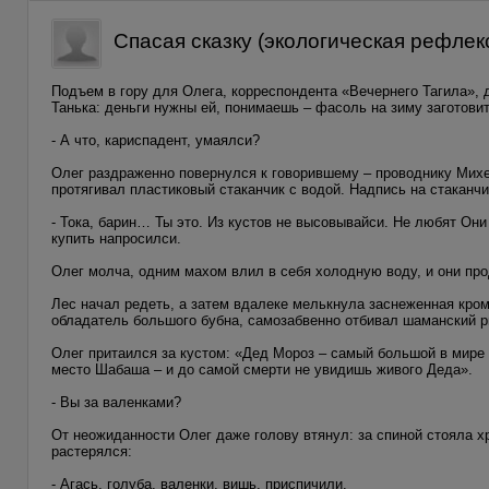
Спасая сказку (экологическая рефлекс
Подъем в гору для Олега, корреспондента «Вечернего Тагила», д
Танька: деньги нужны ей, понимаешь – фасоль на зиму заготовит
- А что, кариспадент, умаялси?
Олег раздраженно повернулся к говорившему – проводнику Михе
протягивал пластиковый стаканчик с водой. Надпись на стаканч
- Тока, барин… Ты это. Из кустов не высовывайси. Не любят Он
купить напросилси.
Олег молча, одним махом влил в себя холодную воду, и они пр
Лес начал редеть, а затем вдалеке мелькнула заснеженная кро
обладатель большого бубна, самозабвенно отбивал шаманский р
Олег притаился за кустом: «Дед Мороз – самый большой в мире 
место Шабаша – и до самой смерти не увидишь живого Деда».
- Вы за валенками?
От неожиданности Олег даже голову втянул: за спиной стояла х
растерялся:
- Агась, голуба, валенки, вишь, приспичили.