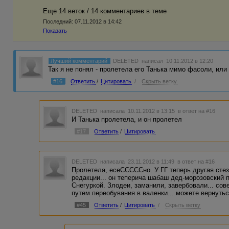
Еще 14 веток / 14 комментариев в темe
Последний:
07.11.2012 в 14:42
Показать
Лучший комментарий
DELETED
написал 10.11.2012 в 12:20
Так я не понял - пролетела его Танька мимо фасоли, или
#16
Ответить
/
Цитировать
/
Скрыть ветку
DELETED
написала 10.11.2012 в 13:15
в ответ на #16
И Танька пролетела, и он пролетел
#17
Ответить
/
Цитировать
DELETED
написала 23.11.2012 в 11:49
в ответ на #16
Пролетела, есеСССССно. У ГГ теперь другая стезя
редакции... он теперича шабаш дед-морозовский п
Снегуркой. Злодеи, заманили, завербовали... с
путем переобувания в валенки... можете вернуться
#45
Ответить
/
Цитировать
/
Скрыть ветку