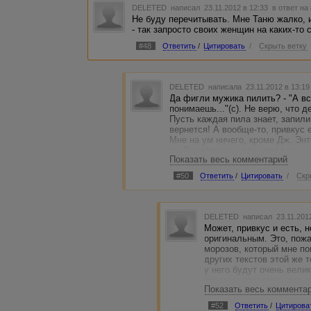
DELETED
написал 23.11.2012 в 12:33
в ответ на
Не буду перечитывать. Мне Таню жалко, 
- так запросто своих женщин на каких-то
#48
Ответить
/
Цитировать
/
Скрыть ветку
DELETED
написала 23.11.2012 в 13:1
Да фигли мужика пилить? - "А вс
понимаешь..."(с). Не верю, что 
Пусть каждая пила знает, запили
вернется! А вообще-то, привкус 
Мне на ум ничего, кроме Дж. Энт
то. Где камушек и где валенки... 
Показать весь комментарий
#50
Ответить
/
Цитировать
/
Скр
DELETED
написал 23.11.201
Может, привкус и есть, 
оригинальным. Это, пож
морозов, который мне по
других текстов этой же 
у него будут очень вели
похожих рассказа - эти 
Показать весь коммента
Так что всем, написавши
#52
Ответить
/
Цитирова