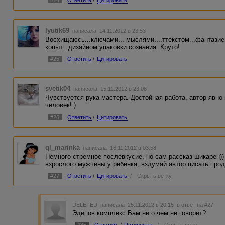
lyutik69
написала 14.11.2012 в 23:53
Восхищаюсь...ключами... мыслями....ттекстом...фантази
копыт...дизайном упаковки сознания. Круто!
#25
Ответить
/
Цитировать
svetik04
написала 15.11.2012 в 23:08
Чувствуется рука мастера. Достойная работа, автор явно
человек!:)
#26
Ответить
/
Цитировать
ql_marinka
написала 16.11.2012 в 03:58
Немного стремное послевкусие, но сам рассказ шикарен))
взрослого мужчины у ребенка, вздумай автор писать про
#27
Ответить
/
Цитировать
/
Скрыть ветку
DELETED
написала 25.11.2012 в 20:15
в ответ на #27
Эдипов комплекс Вам ни о чем не говорит?