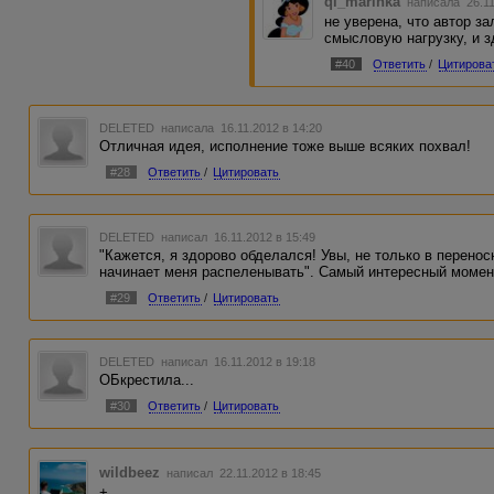
ql_marinka
написала 26.11
не уверена, что автор з
смысловую нагрузку, и зд
#40
Ответить
/
Цитирова
DELETED
написала 16.11.2012 в 14:20
Отличная идея, исполнение тоже выше всяких похвал!
#28
Ответить
/
Цитировать
DELETED
написал 16.11.2012 в 15:49
"Кажется, я здорово обделался! Увы, не только в перено
начинает меня распеленывать". Самый интересный момент 
#29
Ответить
/
Цитировать
DELETED
написал 16.11.2012 в 19:18
ОБкрестила...
#30
Ответить
/
Цитировать
wildbeez
написал 22.11.2012 в 18:45
+