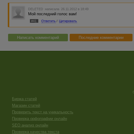
DELETED
написала 26.11.2012 в 18:49
Мой последний голос вам!
#41
Ответить
/
Цитировать
Написать комментарий
Последние комментарии
Биржа статей
Магазин статей
Проверить текст на уникальность
Проверка орфографии онлайн
SEO анализ онлайн
Проверка качества текста