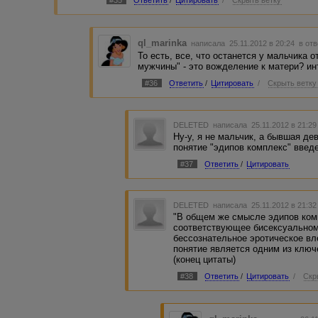
#35
Ответить
/
Цитировать
/
Скрыть ветку
ql_marinka
написала 25.11.2012 в 20:24
в отв
То есть, все, что останется у мальчика 
мужчины" - это вожделение к матери? ин
#36
Ответить
/
Цитировать
/
Скрыть ветку
DELETED
написала 25.11.2012 в 21:2
Ну-у, я не мальчик, а бывшая дев
понятие "эдипов комплекс" введе
#37
Ответить
/
Цитировать
DELETED
написала 25.11.2012 в 21:3
"В общем же смысле эдипов ком
соответствующее бисексуальном
бессознательное эротическое вл
понятие является одним из ключ
(конец цитаты)
#38
Ответить
/
Цитировать
/
Скр