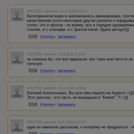
DELETED
написала 11.11.2012 в 14:12
Категорически верю в невозможнось реинкарнации, поэтом
качественная (хотя некоторые другие увлекли и порадова
сотен, что я прочла - по моему, все в порядке одновремен
стилем, и с ключами, и с фантастикой. Удачи автору!)))
#21
Ответить
/
Цитировать
DELETED
написал 13.11.2012 в 16:04
не сказала бы, что всё идеально. вот тоже мне чего-то не
голосую.
#22
Ответить
/
Цитировать
DELETED
написал 13.11.2012 в 23:00
Евгений Анатольевич, Вы все-таки пишете на Адвего! =)))
Этот рассказ - это часть не вошедшая в "Ковчег" ?! =)))
#23
Ответить
/
Цитировать
DELETED
написал 14.11.2012 в 07:54
один из немногих рассказов, к которому не придраться - 
#24
Ответить
/
Цитировать