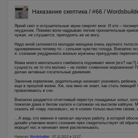
Наказание скептика / #66 / Wordsbuild
Яркий свет и оглушительные звуки сверлят мозг. И это – посмер
неудачник. Помимо воли надрываю легкие пронзительным криком
чужая, не слушается, приподнять ее не могу.
Надо мной склоняется молодая женщина очень крупного телосло
одновременно почему-то – сильное чувство голода. Внезапно о
я: сознание умудренного жизнью мужчины причудливо переплет
Мама моего ментального симбионта поднимает меня (его? нас?) и
сущность не то что молоко – не любит сливочное мороженное! 
делаю активные сосательные движения.
Закончив кормление, родительница начинает укачивать ребенка,
еще в прошлой жизни. Хм, она явно не знает, как стать певицей
проваливаюсь в сон.
Внезапно раздается отчетливый перестук лошадиных копыт, кото
пожилая дама в белом халате и сапожках на высоком каблуке. Мо
сказать ей «пару ласковых», но я хозяин только мыслям своим, 
…А ведь это именно я написал научную работу, в которой обосно
дизайн упаковки моего сознания ярко свидетельствует об обратн
морщит нос и начинает меня распеленывать.
Написал:
Wordsbuilder
, 07.11.2012 в 13:27