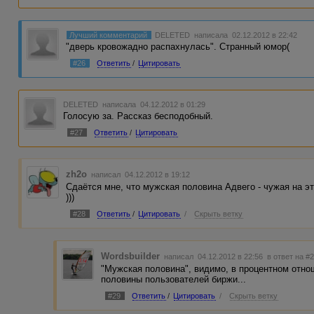
Лучший комментарий
DELETED
написала 02.12.2012 в 22:42
"дверь кровожадно распахнулась". Странный юмор(
#26
Ответить
/
Цитировать
DELETED
написала 04.12.2012 в 01:29
Голосую за. Рассказ бесподобный.
#27
Ответить
/
Цитировать
zh2o
написал 04.12.2012 в 19:12
Сдаётся мне, что мужская половина Адвего - чужая на э
)))
#28
Ответить
/
Цитировать
/
Скрыть ветку
Wordsbuilder
написал 04.12.2012 в 22:56
в ответ на #
"Мужская половина", видимо, в процентном отн
половины пользователей биржи...
#29
Ответить
/
Цитировать
/
Скрыть ветку