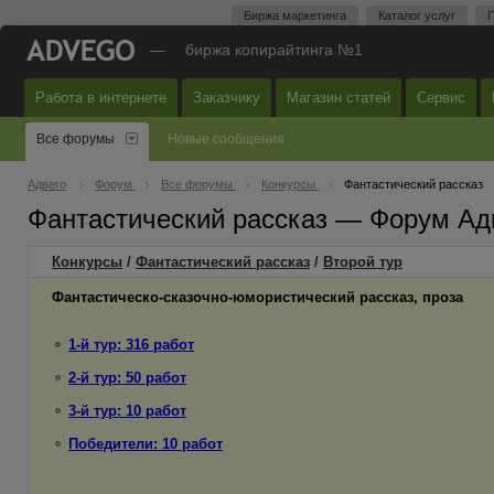
Биржа маркетинга
Каталог услуг
П
—
биржа копирайтинга №1
Работа в интернете
Заказчику
Магазин статей
Сервис
Все форумы
Новые сообщения
Адвего
Форум
Все форумы
Конкурсы
Фантастический рассказ
Фантастический рассказ — Форум Ад
Конкурсы
/
Фантастический рассказ
/
Второй
тур
Фантастическо-сказочно-юмористический рассказ, проза
1-й тур: 316 работ
2-й тур: 50 работ
3-й тур: 10 работ
Победители: 10 работ