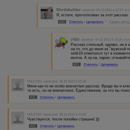
Wordsbuilder
написал 04.12.2012 в 22:57
в о
Я, кстати, проголосовал за этот рассказ.
#30
Ответить
/
Цитировать
/
Скрыть ветку
zh2o
написал 04.12.2012 в 23:29
в о
Рассказ стильный, однако, не в 
на то, что до меня из "мужской 
oslik19 отметился тут в коммент
молча. А ну-ка, парни, отзывайте
#31
Ответить
/
Цитировать
DELETED
написала 05.12.2012 в 05:10
Меня как-то не особо впечатлил рассказ. Вроде бы и кл
то есть, но не впечатлило. Единственное, за что бы плюс
#32
Ответить
/
Цитировать
DELETED
написала 05.12.2012 в 15:05
Чувствуется, после попойки страшна! )))
#33
Ответить
/
Цитировать