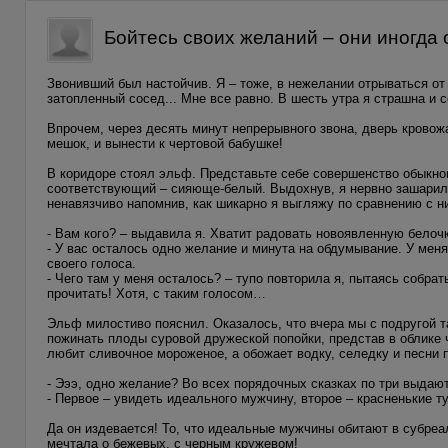
Бойтесь своих желаний – они иногда
Звонивший был настойчив. Я – тоже, в нежелании отрываться о
затопленный сосед... Мне все равно. В шесть утра я страшна и 
Впрочем, через десять минут непрерывного звона, дверь кровож
мешок, и вынести к чертовой бабушке!
В коридоре стоял эльф. Представьте себе совершенство обыкнов
соответствующий – сияюще-белый. Выдохнув, я нервно зашарила
ненавязчиво напомнив, как шикарно я выгляжу по сравнению с н
- Вам кого? – выдавила я. Хватит радовать новоявленную белоч
- У вас осталось одно желание и минута на обдумывание. У меня
своего голоса.
- Чего там у меня осталось? – тупо повторила я, пытаясь собрат
прочитать! Хотя, с таким голосом…
Эльф милостиво пояснил. Оказалось, что вчера мы с подругой та
пожинать плоды суровой дружеской попойки, представ в облике
любит сливочное мороженое, а обожает водку, селедку и песни 
- Эээ, одно желание? Во всех порядочных сказках по три выдают
- Первое – увидеть идеального мужчину, второе – красненькие т
Да он издевается! То, что идеальные мужчины обитают в субреа
мечтала о бежевых, с черным кружевом!