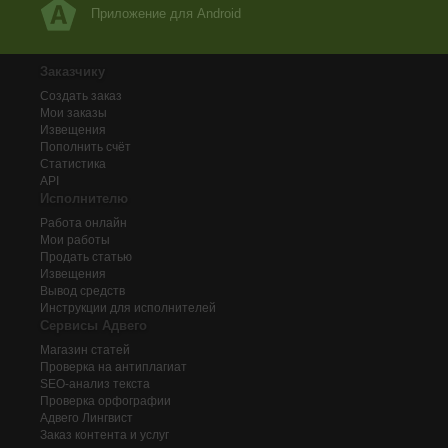
Приложение для Android
Заказчику
Создать заказ
Мои заказы
Извещения
Пополнить счёт
Статистика
API
Исполнителю
Работа онлайн
Мои работы
Продать статью
Извещения
Вывод средств
Инструкции для исполнителей
Сервисы Адвего
Магазин статей
Проверка на антиплагиат
SEO-анализ текста
Проверка орфографии
Адвего
Лингвист
Заказ контента и услуг