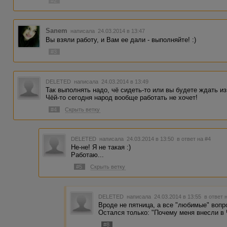
#2
Sanem
написала 24.03.2014 в 13:47
Вы взяли работу, и Вам ее дали - выполняйте! :)
#3
DELETED
написала 24.03.2014 в 13:49
Так выполнять надо, чё сидеть-то или вы будете ждать и
Чёй-то сегодня народ вообще работать не хочет!
#4
Скрыть ветку
DELETED
написала 24.03.2014 в 13:50
в ответ на #4
Не-не! Я не такая :)
Работаю...
#5
Скрыть ветку
DELETED
написала 24.03.2014 в 13:55
в ответ 
Вроде не пятница, а все "любимые" вопр
Остался только: "Почему меня внесли в 
#8