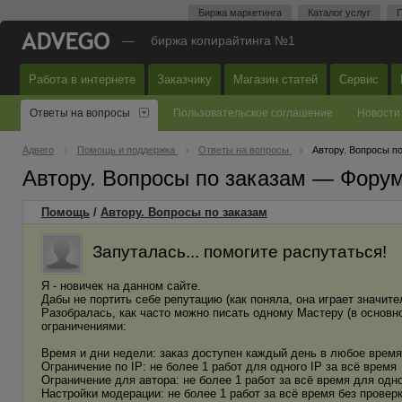
Биржа маркетинга
Каталог услуг
П
—
биржа копирайтинга №1
Работа в интернете
Заказчику
Магазин статей
Сервис
Ответы на вопросы
Пользовательское соглашение
Новости
Адвего
Помощь и поддержка
Ответы на вопросы
Автору. Вопросы п
Автору. Вопросы по заказам — Фору
Помощь
/
Автору. Вопросы по заказам
Запуталась... помогите распутаться!
Я - новичек на данном сайте.
Дабы не портить себе репутацию (как поняла, она играет значите
Разобралась, как часто можно писать одному Мастеру (в основном 
ограничениями:
Время и дни недели: заказ доступен каждый день в любое время
Ограничение по IP: не более 1 работ для одного IP за всё время
Ограничение для автора: не более 1 работ за всё время для одн
Настройки модерации: не более 1 работ за всё время без провер