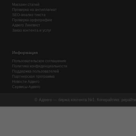
Магазин статей
Проверка на антиплагиат
SEO-анализ текста
Проверка орфографии
Адвего
Лингвист
Заказ контента и услуг
Информация
Пользовательское соглашение
Политика конфиденциальности
Поддержка пользователей
Партнерская программа
Новости Адвего
Сервисы Адвего
© Адвего — биржа контента №1. Копирайтинг, рерайти