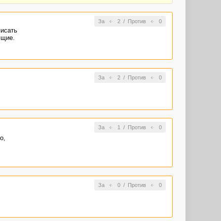
За
2
/
Против
0
писать
ющие.
За
2
/
Против
0
За
1
/
Против
0
о,
За
0
/
Против
0