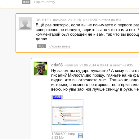
#34
Скрыть ветку
DELETED
написал 23.06.2014 в 00:20
в ответ на #34
Ещё раз повторю, если вы не понимаете с первого ра
совершенно не волнует, верите вы во что-то или нет.
комментарий был обращён не к вам, так что вы вообщ
делах.
#35
Скрыть ветку
dda66
написал 23.06.2014 в 00:41
в ответ на #35
Ну зачем вы сударь лукавите? А кому вы инт
писали? Милостливо прошу, гляньте на на фа
видно, что вы отвечаете мне...Только не надо
истерию, я немного повторюсь, но я призналс
верю, но увы заочно( лучше синицу в руке, чем
#36.1
1280x800, bmp
2.93 Mb