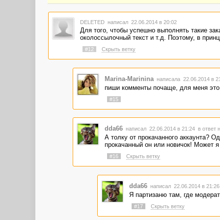
DELETED
написал 22.06.2014 в 20:02
Для того, чтобы успешно выполнять такие зак
околоссылочный текст и т.д. Поэтому, в принц
#12
Скрыть ветку
Marina-Marinina
написала 22.06.2014 в 
пиши комменты почаще, для меня это 
#15
dda66
написал 22.06.2014 в 21:24
в ответ 
А толку от прокачанного аккаунта? О
прокачанный он или новичок! Может я
#16
Скрыть ветку
dda66
написал 22.06.2014 в 21:2
Я партизаню там, где модерат
#17
Скрыть ветку