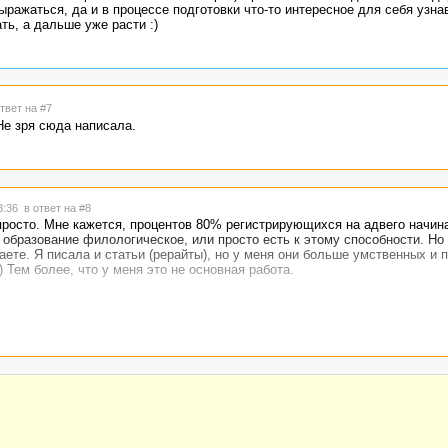
ражаться, да и в процессе подготовки что-то интересное для себя узна
ь, а дальше уже расти :)
твет на #7
Не зря сюда написала.
23:36
в ответ на #8
просто. Мне кажется, процентов 80% регистрирующихся на адвего начин
я, образование филологическое, или просто есть к этому способности. Но
аете. Я писала и статьи (рерайты), но у меня они больше умственных и п
 Тем более, что у меня это не основная работа.