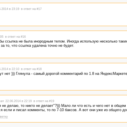
.2014 в 23:19
в ответ на #17
2:05
в ответ на #16
обы ссылка не была инородным телом. Иногда использую несколько таких
за то, что ссылка удалена точно не будет.
.2014 в 22:10
в ответ на #18
 тут нет ))) Глянула - самый дорогой комментарий по 1.8 на ЯндексМаркет
ал 22.06.2014 в 22:19
в ответ на #19
я не делаю, то никто не делает"?))) Мало ли что есть и чего нет в общем
 я если и писал комменты, то по 7-10 баксов. А вот они уже из общего д
ветку