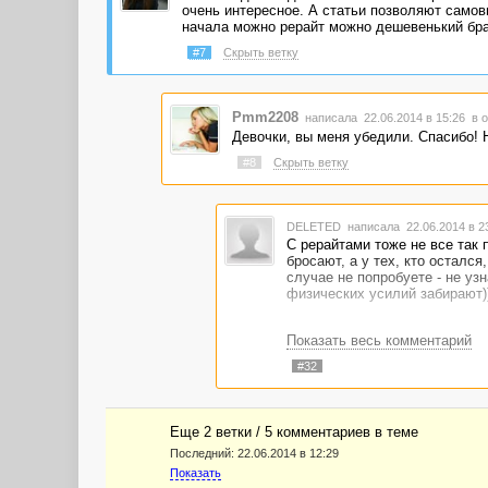
очень интересное. А статьи позволяют самовы
начала можно рерайт можно дешевенький брат
#7
Скрыть ветку
Pmm2208
написала 22.06.2014 в 15:26
в о
Девочки, вы меня убедили. Спасибо! 
#8
Скрыть ветку
DELETED
написала 22.06.2014 в 
С рерайтами тоже не все так 
бросают, а у тех, кто осталс
случае не попробуете - не узн
физических усилий забирают))
Показать весь комментарий
#32
Еще 2 ветки / 5 комментариев в темe
Последний:
22.06.2014 в 12:29
Показать