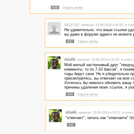
#36
Скрыть ветку
DELETED
написал 23.06.2014 в 00:53
в отв
Не удивительно, что ваши ссылки уд
вы даже в форуме адвего не можете р
#37
Скрыть ветку
dda66
написал 23.06.2014 в 01:05
в ответ 
Мой милый застенчивый друг "пишущ
комменты, то по 7-10 баксов", я пони
годы берут свое. Но я убедительно п
присмотритесь, вы отвечает на мое с
Хотелось бы немного обновить вашу 
причины удаления моих ссылок, я ук
#39
Скрыть ветку
dda66
написал 23.06.2014 в 01:07
в ответ
"отвечает", читать как "отвечаете" !(
#40