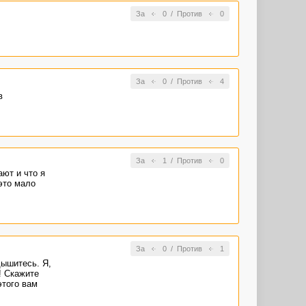
За
0
/
Против
0
За
0
/
Против
4
в
За
1
/
Против
0
ают и что я
это мало
За
0
/
Против
1
дышитесь. Я,
! Скажите
этого вам