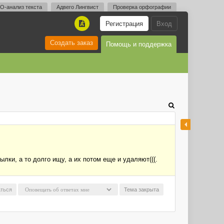
O-анализ текста
Адвего Лингвист
Проверка орфографии
Регистрация
Вход
A
Создать заказ
Помощь и поддержка
лки, а то долго ищу, а их потом еще и удаляют(((.
ться
Тема закрыта