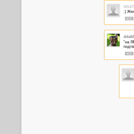
DELE
:) Же
#21
dda6
"на Я
подтв
#22