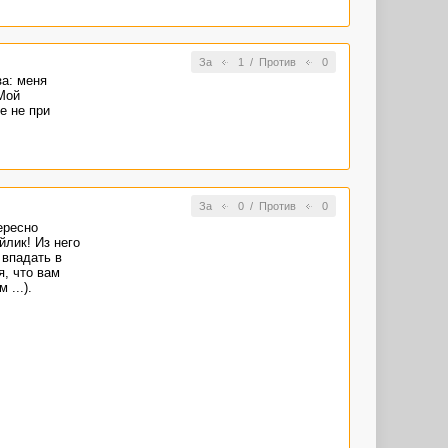
За
1
/
Против
0
за: меня
 Мой
е не при
За
0
/
Против
0
ересно
йлик! Из него
 впадать в
я, что вам
 ...).