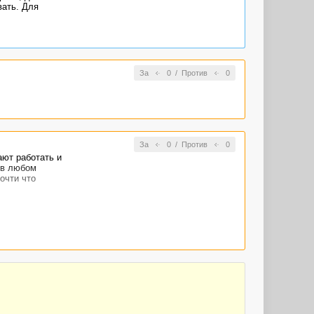
вать. Для
За
0
/
Против
0
За
0
/
Против
0
ают работать и
 в любом
очти что