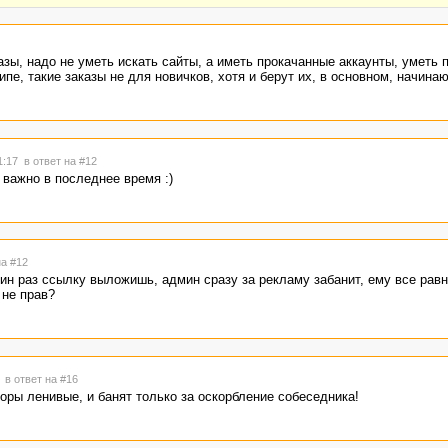
азы, надо не уметь искать сайты, а иметь прокачанные аккаунты, уметь 
ипе, такие заказы не для новичков, хотя и берут их, в основном, начина
21:17
в ответ на #12
важно в последнее время :)
на #12
дин раз ссылку выложишь, админ сразу за рекламу забанит, ему все равн
 не прав?
6
в ответ на #16
оры ленивые, и банят только за оскорбление собеседника!