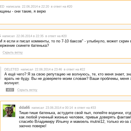
TED
написала 22.06.2014 в 22:20
в ответ на #20
нщины - они такие, я верю
6
написал 22.06.2014 в 22:35
в ответ на #20
М я если и писал комменты, то по 7-10 баксов" - улыбнуло, может скрин 
ержение скинете батенька?
Скрыть ветку
DELETED
написал 22.06.2014 в 23:46
в ответ на #22
А ещё чего? Я за свою репутацию не волнуюсь, те, кто меня знает, зн
врать не буду. Вы не доверяете моим словам? Ваши проблемы, меня 
волнует.
#33
Скрыть ветку
dda66
написал 23.06.2014 в 00:14
в ответ на #33
Тише-тише батенька, астудите свой пыл, попейте водички, от
как любой ученный жизнью человек, привык доверять фактам
спасибо Владимиру Ильичу и мамзель mutnii12, только из-за 
заочно поверю!