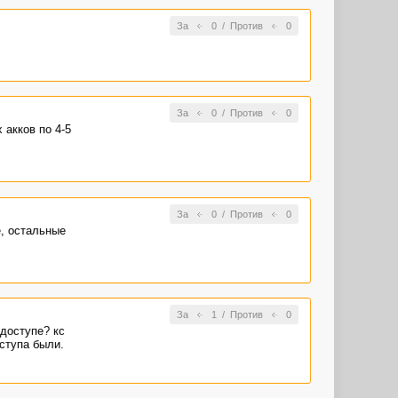
За
0
/
Против
0
За
0
/
Против
0
 акков по 4-5
За
0
/
Против
0
е, остальные
За
1
/
Против
0
 доступе? кс
оступа были.