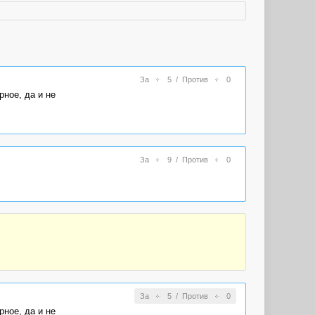
За
5
/
Против
0
рное, да и не
За
9
/
Против
0
За
5
/
Против
0
рное, да и не