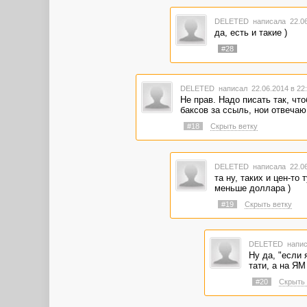
DELETED
написала 22.06
да, есть и такие )
#28
DELETED
написал 22.06.2014 в 2
Не прав. Надо писать так, чт
баксов за ссыль, нои отвечаю 
#18
Скрыть ветку
DELETED
написала 22.06
та ну, таких и цен-то
меньше доллара )
#19
Скрыть ветку
DELETED
напис
Ну да, "если 
тати, а на ЯМ
#20
Скрыть 