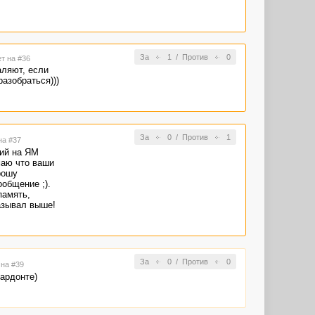
За
1
/
Против
0
ет на #36
аляют, если
азобраться)))
За
0
/
Против
1
на #37
ий на ЯМ
маю что ваши
рошу
ообщение ;).
память,
азывал выше!
За
0
/
Против
0
 на #39
пардонте)