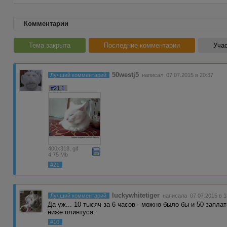
Комментарии
Тема закрыта
Последние комментарии
Учас
50westj5
Лучший комментарий
написал 07.07.2015 в 20:37
#21.1
400x318, gif
4.75 Mb
#21
luckywhitetiger
Лучший комментарий
написала 07.07.2015 в 1
Да уж... 10 тысяч за 6 часов - можно было бы и 50 заплат
ниже плинтуса.
#10