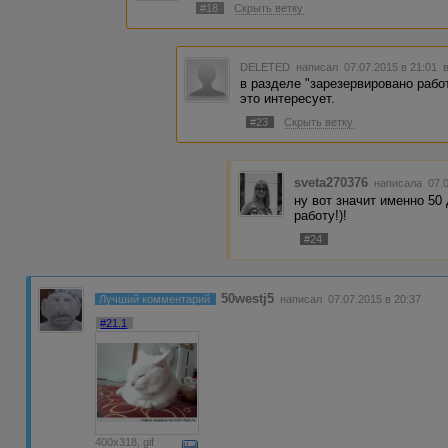
#18
Скрыть ветку
DELETED
написал 07.07.2015 в 21:01
в разделе "зарезервировано работ
это интересует.
#23
Скрыть ветку
sveta270376
написала 07.0
ну вот значит именно 50
работу!)!
#24
50westj5
Лучший комментарий
написал 07.07.2015 в 20:37
#21.1
400x318, gif