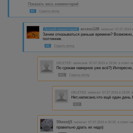
Показать весь комментарий
А чисто по человечески - откажитесь от заказа.... Зачм 
с другой стороны забора. Он-то просто ошибся.
#4
Скрыть ветку
access128
Лучший комментарий
написал 07.07.2015 
Зачем отказываться раньше времени? Возможно, 
полтинник.
#9
Скрыть ветку
DELETED
написала 07.07.2015 в 19:56
в ответ н
По срокам наверное уже всё?) Интересно,
#11
Скрыть ветку
DELETED
написал 07.07.2015 в 19:59
Нет,написано,что ещё один день.
#12
50westj5
написал 07.07.2015 в 20:35
в ответ н
правильно драть их надо)