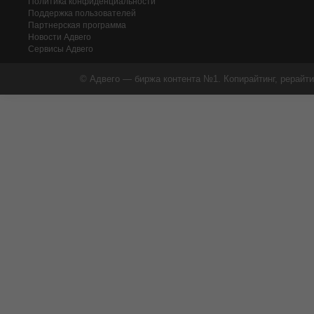
Политика конфиденциальности
Поддержка пользователей
Партнерская программа
Новости Адвего
Сервисы Адвего
© Адвего — биржа контента №1. Копирайтинг, рерайти