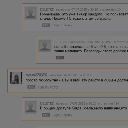
DELETED
написала 07.07.2015 в 20:15
в ответ на #10
Ниже-выше, это уже выбор каждого. Но пользоват
стала. Похоже ТС тоже с этим согласна.
#13
Скрыть ветку
DELETED
написала 07.07.2015 в 20:45
в ответ н
если бы изначально было 0.5, то точно вы
точно маловато. Переводы стоят дороже н
#22
sveta270376
написала 07.07.2015 в 20:23
просто любопытно - а вы взяли эту работу в общем досту
#14
Скрыть ветку
DELETED
написал 07.07.2015 в 20:28
в ответ на #14
В общем доступе.Когда брала,было написано,что
#16
Скрыть ветку