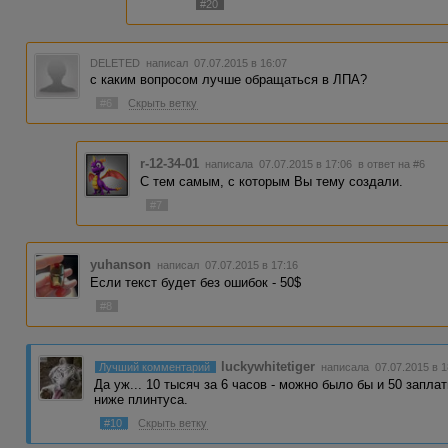
#20
DELETED
написал 07.07.2015 в 16:07
с каким вопросом лучше обращаться в ЛПА?
#6
Скрыть ветку
r-12-34-01
написала 07.07.2015 в 17:06
в ответ на #6
С тем самым, с которым Вы тему создали.
#7
yuhanson
написал 07.07.2015 в 17:16
Если текст будет без ошибок - 50$
#8
luckywhitetiger
Лучший комментарий
написала 07.07.2015 в 1
Да уж... 10 тысяч за 6 часов - можно было бы и 50 заплат
ниже плинтуса.
#10
Скрыть ветку