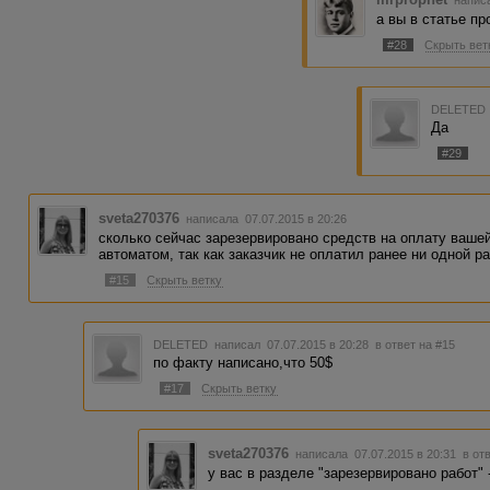
написа
а вы в статье п
#28
Скрыть вет
DELETED
Да
#29
sveta270376
написала 07.07.2015 в 20:26
сколько сейчас зарезервировано средств на оплату вашей
автоматом, так как заказчик не оплатил ранее ни одной ра
#15
Скрыть ветку
DELETED
написал 07.07.2015 в 20:28
в ответ на #15
по факту написано,что 50$
#17
Скрыть ветку
sveta270376
написала 07.07.2015 в 20:31
в от
у вас в разделе "зарезервировано работ" 