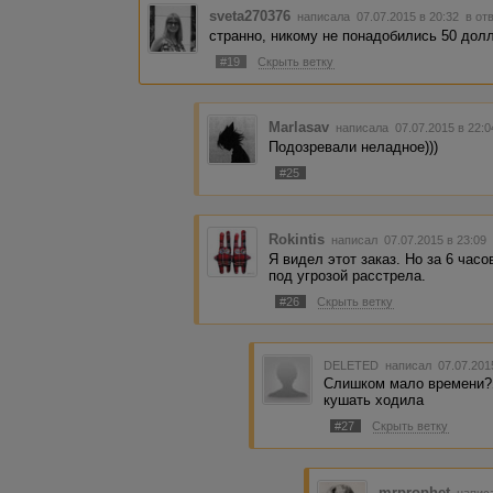
sveta270376
написала 07.07.2015 в 20:32
в от
странно, никому не понадобились 50 долл
#19
Скрыть ветку
Marlasav
написала 07.07.2015 в 22:
Подозревали неладное)))
#25
Rokintis
написал 07.07.2015 в 23:0
Я видел этот заказ. Но за 6 час
под угрозой расстрела.
#26
Скрыть ветку
DELETED
написал 07.07.201
Слишком мало времени?Я
кушать ходила
#27
Скрыть ветку
mrprophet