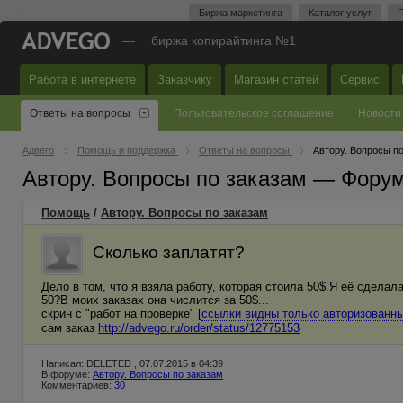
Биржа маркетинга
Каталог услуг
П
—
биржа копирайтинга №1
Работа в интернете
Заказчику
Магазин статей
Сервис
Ответы на вопросы
Пользовательское соглашение
Новости
Адвего
Помощь и поддержка
Ответы на вопросы
Автору. Вопросы п
Автору. Вопросы по заказам — Фору
Помощь
/
Автору. Вопросы по заказам
Сколько заплатят?
Дело в том, что я взяла работу, которая стоила 50$.Я её сделал
50?В моих заказах она числится за 50$...
скрин с "работ на проверке" [
ссылки видны только авторизованн
сам заказ
http://advego.ru/order/status/12775153
Написал: DELETED , 07.07.2015 в 04:39
В форуме:
Автору. Вопросы по заказам
Комментариев:
30