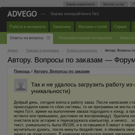
Биржа маркетинга
Каталог услуг
П
—
биржа копирайтинга №1
Работа в интернете
Заказчику
Магазин статей
Сервис
Ответы на вопросы
Пользовательское соглашение
Новости
Адвего
Помощь и поддержка
Ответы на вопросы
Автору. Вопросы п
Автору. Вопросы по заказам — Фору
Помощь
/
Автору. Вопросы по заказам
Так и не удалось загрузить работу из-
уникальности)
Добрый день, сегодня взяла в работу заказ. После написания ст
происходили какие-то сбои системы, то не программа не могла с
через Гугл, время на выполнение заказа подходило к концу, а п
истекло или превышено, дословно не воспроизведу). Удалила кэ
очистила всю историю и перезагружала компьютер, и ничего... х
текст, уникальность была 95/100, и в оставшиеся 5 минут я пере
мучительно думать, после минуты бездействия, я обновила окно 
ничего не происходило. В конечном результате время закончилось