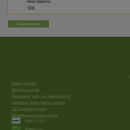
Тема закрыта.
#2
Тема закрыта
Биржа статей
Магазин статей
Проверить текст на уникальность
Проверка орфографии онлайн
SEO анализ онлайн
Проверка качества текста
МИР / СБП
WebMoney