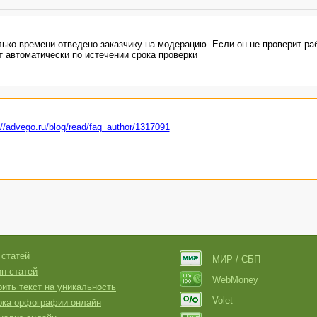
лько времени отведено заказчику на модерацию. Если он не проверит ра
т автоматически по истечении срока проверки
://advego.ru/blog/read/faq_author/1317091
 статей
МИР / СБП
н статей
WebMoney
ить текст на уникальность
Volet
рка орфографии онлайн