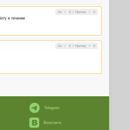
За
0
/
Против
0
боту в течение
За
0
/
Против
0
Telegram
Вконтакте