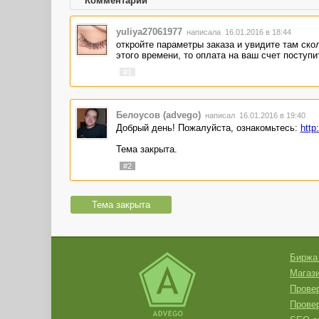
Комментарии
yuliya27061977
написала 16.01.2016 в 18:44
откройте параметры заказа и увидите там ско
этого времени, то оплата на ваш счет поступи
#1
Белоусов (advego)
написал 16.01.2016 в 19:40
Добрый день! Пожалуйста, ознакомьтесь:
http
Тема закрыта.
#2
Тема закрыта
Биржа
Магази
Провер
Прове