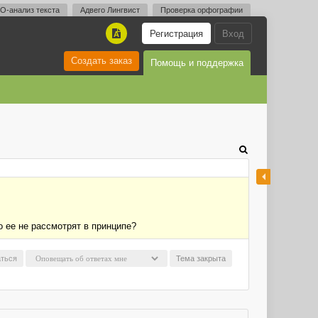
O-анализ текста
Адвего Лингвист
Проверка орфографии
Регистрация
Вход
A
Создать заказ
Помощь и поддержка
о ее не рассмотрят в принципе?
ться
Тема закрыта