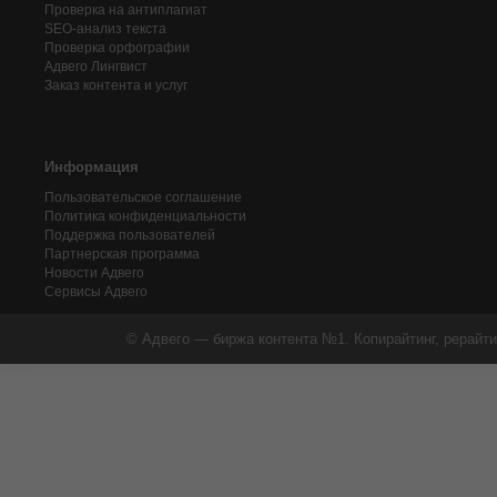
Проверка на антиплагиат
SEO-анализ текста
Проверка орфографии
Адвего
Лингвист
Заказ контента и услуг
Информация
Пользовательское соглашение
Политика конфиденциальности
Поддержка пользователей
Партнерская программа
Новости Адвего
Сервисы Адвего
© Адвего — биржа контента №1. Копирайтинг, рерайти