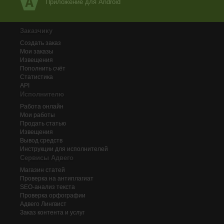
Приложение для Android
Заказчику
Создать заказ
Мои заказы
Извещения
Пополнить счёт
Статистика
API
Исполнителю
Работа онлайн
Мои работы
Продать статью
Извещения
Вывод средств
Инструкции для исполнителей
Сервисы Адвего
Магазин статей
Проверка на антиплагиат
SEO-анализ текста
Проверка орфографии
Адвего
Лингвист
Заказ контента и услуг