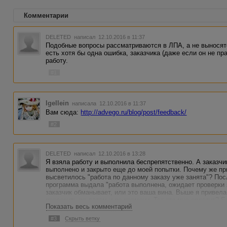
Комментарии
DELETED
написал 12.10.2016 в 11:37
Подобные вопросы рассматриваются в ЛПА, а не выносят
есть хотя бы одна ошибка, заказчика (даже если он не пр
работу.
#1
Igellein
написала 12.10.2016 в 11:37
Вам сюда:
http://advego.ru/blog/post/feedback/
#2
DELETED
написал 12.10.2016 в 13:28
Я взяла работу и выполнила беспрепятственно. А заказчи
выполнено и закрыто еще до моей попытки. Почему же при
высветилось "работа по данному заказу уже занята"? По
программа выдала "работа выполнена, ожидает проверки з
заказчик обманывает, или это ваша вина. Выше я привела
проверить по датам и по времени. Так кто мне оплатит? Е
Показать весь комментарий
исправлю.
#3
Скрыть ветку