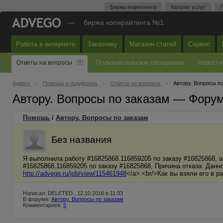
Биржа маркетинга
Каталог услуг
П
—
биржа копирайтинга №1
Работа в интернете
Заказчику
Магазин статей
Сервис
Ответы на вопросы
Пользовательское соглашение
Новости
Адвего
Помощь и поддержка
Ответы на вопросы
Автору. Вопросы п
Автору. Вопросы по заказам — Фору
Помощь
/
Автору. Вопросы по заказам
Без названия
Я выполнила работу #16825868.116859205 по заказу #16825868, 
#16825868.116859205 по заказу #16825868, Причина отказа: Данное
http://advego.ru/job/view/115461948
</a>.<br/>Как вы взяли его в р
Написал: DELETED , 12.10.2016 в 11:33
В форуме:
Автору. Вопросы по заказам
Комментариев:
5