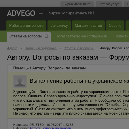
Биржа маркетинга
Каталог услуг
П
—
биржа копирайтинга №1
Работа в интернете
Заказчику
Магазин статей
Сервис
Ответы на вопросы
Пользовательское соглашение
Новости
Адвего
Помощь и поддержка
Ответы на вопросы
Автору. Вопросы п
Автору. Вопросы по заказам — Фору
Помощь
/
Автору. Вопросы по заказам
Выполнение работы на украинском я
Здравствуйте! Заказчик заказал работу на украинском языке. Я 
полосе "Ошибка. Сервер временно недоступен". Я снова попытал
что я отказалась от выполнения этой работы. Я сообщила об это
наивности и сделала. И опять получила извещение "Ошибка. Серв
украинский. Система считает, что в нем много орфографических 
Не знаю, что делать - ведь это плохо сказывается на моей стати
Написала: DELETED , 16.06.2017 в 23:38
В форуме:
Автору. Вопросы по заказам