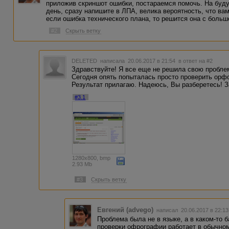
приложив скриншот ошибки, постараемся помочь. На буду
день, сразу напишите в ЛПА, велика вероятность, что ва
если ошибка технического плана, то решится она с больш
#2
Скрыть ветку
DELETED
написала 20.06.2017 в 21:54
в ответ на #2
Здравствуйте! Я все еще не решила свою проблем
Сегодня опять попыталась просто проверить орф
Результат прилагаю. Надеюсь, Вы разберетесь! З
#3.1
1280x800, bmp
2.93 Mb
#3
Скрыть ветку
Евгений (advego)
написал 20.06.2017 в 22:1
Проблема была не в языке, а в каком-то б
проверки офрографии работает в обычном