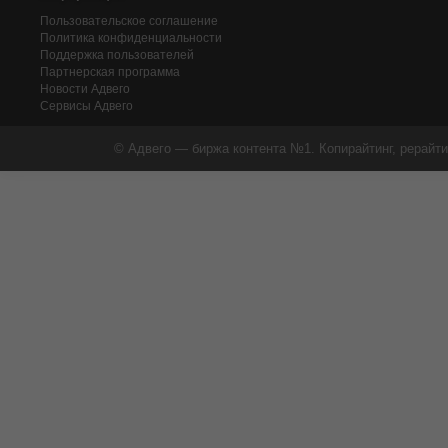
Пользовательское соглашение
Политика конфиденциальности
Поддержка пользователей
Партнерская программа
Новости Адвего
Сервисы Адвего
© Адвего — биржа контента №1. Копирайтинг, рерайти