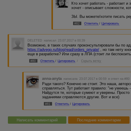
Кто хочет работать - работает и 
хочет - описывает сложности, ко
ЗЫ. Вы можете/хотите писать р
#82
Ответить
/
Цитировать
DELETED
написал 23.07.2017 в 00:39
Возможно, в таких случаях проконсультировали бы по а
https://advego.ru/blog/read/orders_private/
, но там нету кн
еще в разработке? Или сразу в ЛПА (стоит ли беспокоить
#80
Ответить
/
Цитировать
/
Скрыть ветку
anna-anyta
написала 23.07.2017 в 00:59
в ответ на #80
Ради такого? Конечно не стоит. Это наша, автор
справляться. Тут работает правило: "не умеешь - 
Найдутся те, которые сумеют и уверены. Просто 
заданиями справляются другие. Вот и все)
#81
Ответить
/
Цитировать
Написать комментарий
Последние комментарии