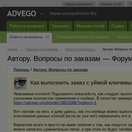
Биржа маркетинга
Каталог услуг
П
—
биржа копирайтинга №1
Работа в интернете
Заказчику
Магазин статей
Сервис
Ответы на вопросы
Пользовательское соглашение
Новости
Адвего
Помощь и поддержка
Ответы на вопросы
Автору. Вопросы п
Автору. Вопросы по заказам — Фору
Помощь
/
Автору. Вопросы по заказам
Как выполнить заказ с уймой ключевы
Уважаемые коллеги! Подскажите пожалуйста, как следует выполн
указанием количества применения в скобках. В качестве пример
https://advego.ru/job/order/19653288/?redirect=1
.
Вот смотрю на него, и диву даюсь, как это вообще можно выполн
втискивания данных ключей (если их уже нет) переиначить его в
Вероятнее всего я просто не имею понятия о том, как пишутся та
можно написать сравнительно легко, и при этом он будет читаб