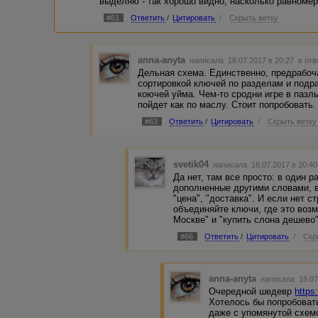
выделяю - так хорошо видно, насколько равномер
#61
Ответить
/
Цитировать
/
Скрыть ветку
anna-anyta
написала 18.07.2017 в 20:27
в отв
Дельная схема. Единственно, предрабоч
сортировкой ключей по разделам и подр
коючей уйма. Чем-то сродни игре в пазлы
пойдет как по маслу. Стоит попробовать.
#63
Ответить
/
Цитировать
/
Скрыть ветку
svetik04
написала 18.07.2017 в 20:4
Да нет, там все просто: в один р
дополненные другими словами, в 
"цена", "доставка". И если нет 
объединяйте ключи, где это возм
Москве" и "купить слона дешево"
#66
Ответить
/
Цитировать
/
Скр
anna-anyta
написала 18.07
Очередной шедевр
https
Хотелось бы попробовать
даже с упомянутой схем