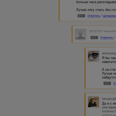
больше часа раскладыват
Лучше лягу спать без го
#72
Ответить
/
Цитирова
DELETED
написала
#73
Ответить
/
anna-an
Я бы так
навигато
А на сче
Лучше н
найдутся
#74
О
Unutmab
Да и с м
эти паз
количест
довольн