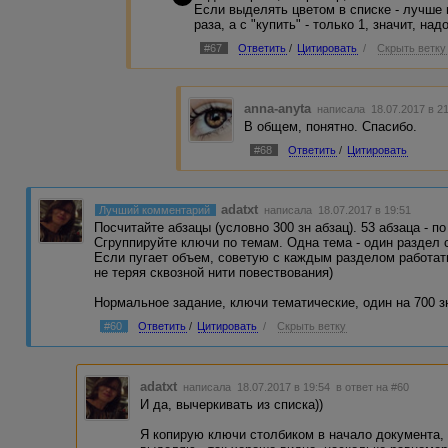
Если выделять цветом в списке - лучше в
раза, а с "купить" - только 1, значит, н
#67
Ответить
/
Цитировать
/
Скрыть ветку
anna-anyta
написала 18.07.2017 в 2
В общем, понятно. Спасибо.
#68
Ответить
/
Цитировать
adatxt
Лучший комментарий
написала 18.07.2017 в 19:51
Посчитайте абзацы (условно 300 зн абзац). 53 абзаца - п
Сгруппируйте ключи по темам. Одна тема - один раздел 
Если пугает объем, советую с каждым разделом работать
не теряя сквозной нити повествования)
Нормальное задание, ключи тематические, один на 700 з
#60
Ответить
/
Цитировать
/
Скрыть ветку
adatxt
написала 18.07.2017 в 19:54
в ответ на #60
И да, вычеркивать из списка))
Я копирую ключи столбиком в начало документа, 