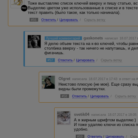
Тоже выставляю список ключей вверху и пишу статью, вс
Выделяю цветом уже использованные в списке и в тексте 
PRO
текст править (было такое, как только начинала).
#56
Ответить
/
Цитировать
/
Скрыть ветку
gaskonets
Лучший комментарий
написал 18.07.2017 
Я делю объем текста на к-во ключей, чтобы равн
столбика вверху - так ничего не напутаешь, и де
фигачишь.
#57
Ответить
/
Цитировать
/
Скрыть ветку
Olgret
написала 18.07.2017 в 17:43
в ответ на 
Неистово плюсую (не мое). Еще сразу вы
видны были промежутки.
#58
Ответить
/
Цитировать
/
Скрыть ветку
svetik04
написала 18.07.2017 в 18:0
А я жирным шрифтом выделяю:)
И тоже удаляю ключи из списка п
удобно.
#59
Ответить
/
Цитировать
/
Скры