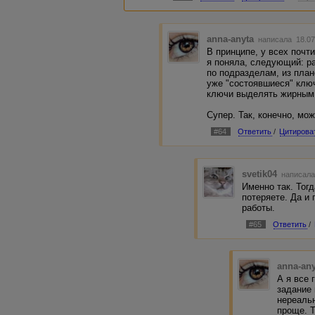
anna-anyta
написала 18.07
В принципе, у всех почт
я поняла, следующий: р
по подразделам, из план
уже "состоявшиеся" ключ
ключи выделять жирным 
Супер. Так, конечно, мож
#64
Ответить
/
Цитирова
svetik04
написала
Именно так. Тогд
потеряете. Да и
работы.
#65
Ответить
/
anna-an
А я все 
задание
нереальн
проще. 