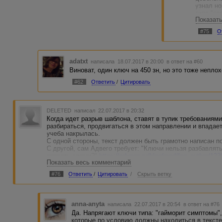
узнал но
типа "за
Показат
затрачен
быть выш
#75
О
в три ра
работ по
adatxt
написала 18.07.2017 в 20:00
в ответ на #60
Виноват, один ключ на 450 зн, но это тоже неплох
#62
Ответить
/
Цитировать
DELETED
написал 22.07.2017 в 20:32
Когда идет разрыв шаблона, ставят в тупик требованиям
разбираться, продвигаться в этом направлении и впадае
учеба накрылась.
С одной стороны, текст должен быть грамотно написан п
С другой, сам Адвего требует: "Ключи нельзя разбавлять
вписать ключи?"
https://advego.ru/blog/read/faq_author/13
Показать весь комментарий
"Качественные окна москва вам предложит в большом ас
"Вам поможет выбрать подходящий интерьер бани фото в
#76
Ответить
/
Цитировать
/
Скрыть ветку
Внутри себя не могу позволить так писать, переступить 
"правильно-требуется".
А поди потом докажи, что сделано с наилучшими логиче
anna-anyta
написала 22.07.2017 в 20:54
в ответ на #76
по правилам даже 1 грам. ошибка дает право отказать в 
Да. Напрягают ключи типа: "гайморит симптомы",
Сайты с таким текстом выглядят ужасно жульнически-дорв
которые по условию должны находиться в тексте