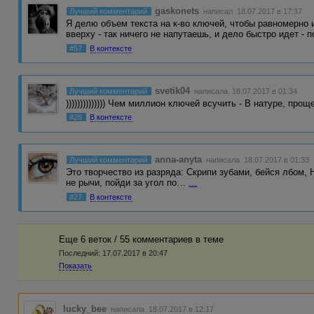
gaskonets
Лучший комментарий
написал 18.07.2017 в 17:37
Я делю объем текста на к-во ключей, чтобы равномерно 
вверху - так ничего не напутаешь, и дело быстро идет - 
#57
В контексте
svetik04
Лучший комментарий
написала 18.07.2017 в 01:34
)))))))))))))) Чем миллион ключей всучить - В натуре, прощ
#28
В контексте
anna-anyta
Лучший комментарий
написала 18.07.2017 в 01:33
Это творчество из разряда: Скрипи зубами, бейся лбом, 
не рычи, пойди за угол по…
...
#27
В контексте
Еще 6 веток / 55 комментариев в темe
Последний:
17.07.2017 в 20:47
Показать
lucky_bee
написала 18.07.2017 в 12:17