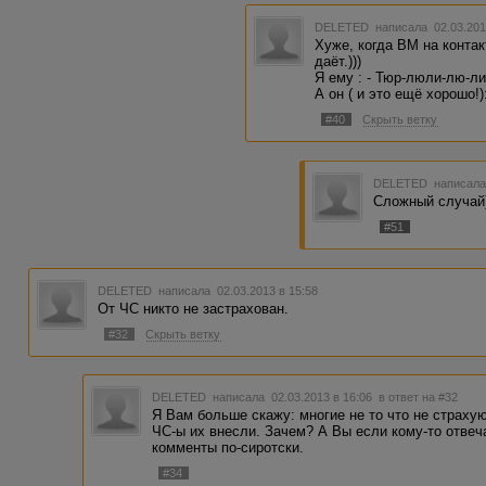
кому доверяю. И вы найд
DELETED
написала 02.03.201
Хуже, когда ВМ на конта
даёт.)))
Я ему : - Тюр-люли-лю-л
А он ( и это ещё хорошо!):
#40
Скрыть ветку
DELETED
написала
Сложный случай)
#51
DELETED
написала 02.03.2013 в 15:58
От ЧС никто не застрахован.
#32
Скрыть ветку
DELETED
написала 02.03.2013 в 16:06
в ответ на #32
Я Вам больше скажу: многие не то что не страхую
ЧС-ы их внесли. Зачем? А Вы если кому-то отвечае
комменты по-сиротски.
#34