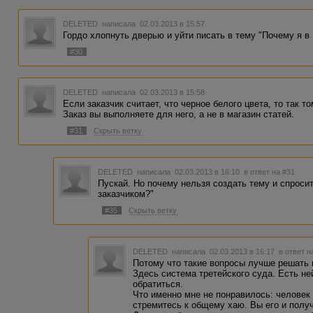
DELETED
написала 02.03.2013 в 15:57
Гордо хлопнуть дверью и уйти писать в тему "Почему я в
#30
DELETED
написала 02.03.2013 в 15:58
Если заказчик считает, что черное белого цвета, то так то
Заказ вы выполняете для него, а не в магазин статей.
#31
Скрыть ветку
DELETED
написала 02.03.2013 в 16:10
в ответ на #31
Пускай. Но почему нельзя создать тему и спросит
заказчиком?"
#35
Скрыть ветку
DELETED
написала 02.03.2013 в 16:17
в ответ н
Потому что такие вопросы лучше решать 
Здесь система третейского суда. Есть не
обратиться.
Что именно мне не понравилось: человек 
стремитесь к общему хаю. Вы его и получ