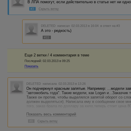
В ЛПА помогут, если действительно в статье нет ни одн
#3
Скрыть ветку
DELETED
написал 02.03.2013 в 16:04
в ответ на #3
А это - редкость)
#33
Еще 2 ветки / 4 комментария в темe
Последний:
02.03.2013 в 09:25
Показать
DELETED
написала 02.03.2013 в 13:26
Он подчеркнул красным запятые. Например: ...модели зав
"автомобиль года". Такие модели, как Logan и...Заказчик 
Также он против, чтобы выделялся запятой оборот со сло
должен выделяться). Написала ему в сообщении свое мне
того, заказ брала по доллару за кило,теперь стоит цена 8
Показать весь комментарий
#9
Скрыть ветку