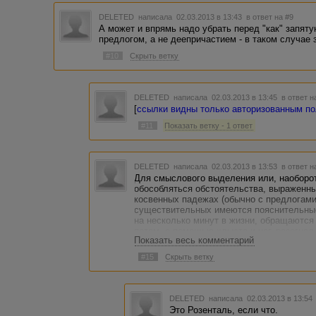
DELETED
написала 02.03.2013 в 13:43
в ответ на #9
А может и впрямь надо убрать перед "как" запяту
предлогом, а не деепричастием - в таком случае 
#10
Скрыть ветку
DELETED
написала 02.03.2013 в 13:45
в ответ н
[
ссылки видны только авторизованным п
#11
Показать ветку - 1 ответ
DELETED
написала 02.03.2013 в 13:53
в ответ н
Для смыслового выделения или, наоборот
обособляться обстоятельства, выраженн
косвенных падежах (обычно с предлогами
существительных имеются пояснительные
на несколько минут в жизни, обращаются 
потом, с помощью хлыста и ног, разогнал
Показать весь комментарий
встречал её в городском саду и на сквере
проснулся он рано, с головной болью, р
#15
Скрыть ветку
от времени, становилась всё зловещей (Г
грибов, мы, по дороге домой, вышли на о
первого декабря, я ж, для приличия, хот
Рагозина год в тюрьме, его отправили – 
DELETED
написала 02.03.2013 в 13:5
три года в ссылку (Федин) (постановка т
Это Розенталь, если что.
Чаще всего такие конструкции образуют