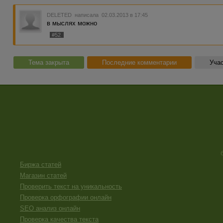
DELETED
написала 02.03.2013 в 17:45
в мыслях можно
#52
Тема закрыта
Последние комментарии
Учас
Биржа статей
Магазин статей
Проверить текст на уникальность
Проверка орфографии онлайн
SEO анализ онлайн
Проверка качества текста