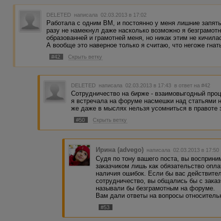
DELETED
написала 02.03.2013 в 17:02
Работала с одним ВМ, и постоянно у меня лишние запяты
разу не намекнул даже насколько возможно я безграмотн
образованней и грамотней меня, но никак этим не кичила
А вообще это наверное только я считаю, что негоже гнат
#42
Скрыть ветку
DELETED
написала 02.03.2013 в 17:43
в ответ на #42
Сотрудничество на бирже - взаимовыгодный проц
я встречала на форуме насмешки над статьями 
же даже в мыслях нельзя усомниться в правоте 
#50
Скрыть ветку
Ирина (advego)
написала 02.03.2013 в 17:5
Судя по тону вашего поста, вы восприни
заказчиком лишь как обязательство опла
наличия ошибок. Если бы вас действите
сотрудничество, вы общались бы с заказ
называли бы безграмотным на форуме.
Вам дали ответы на вопросы относительн
#53