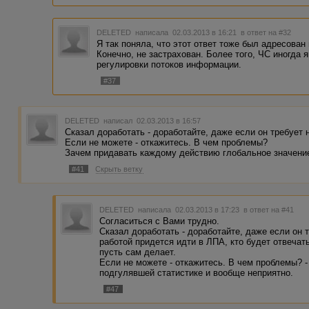
DELETED
написала 02.03.2013 в 16:21
в ответ на #32
Я так поняла, что этот ответ тоже был адресован
Конечно, не застрахован. Более того, ЧС иногда 
регулировки потоков информации.
#37
DELETED
написал 02.03.2013 в 16:57
Сказал доработать - доработайте, даже если он требует 
Если не можете - откажитесь. В чем проблемы?
Зачем придавать каждому действию глобальное значени
#41
Скрыть ветку
DELETED
написала 02.03.2013 в 17:23
в ответ на #41
Согласиться с Вами трудно.
Сказал доработать - доработайте, даже если он т
работой придется идти в ЛПА, кто будет отвечат
пусть сам делает.
Если не можете - откажитесь. В чем проблемы?
подгулявшей статистике и вообще неприятно.
#47