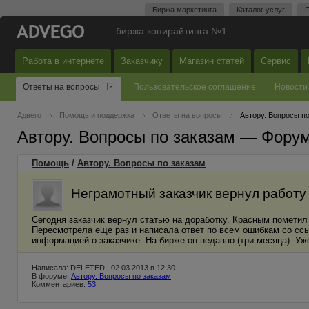
Биржа маркетинга
Каталог услуг
П
—
биржа копирайтинга №1
Работа в интернете
Заказчику
Магазин статей
Сервис
Ответы на вопросы
Пользовательское соглашение
Новости
Адвего
Помощь и поддержка
Ответы на вопросы
Автору. Вопросы п
Автору. Вопросы по заказам — Фору
Помощь
/
Автору. Вопросы по заказам
Неграмотный заказчик вернул работу 
Сегодня заказчик вернул статью на доработку. Красным пометил 
Пересмотрела еще раз и написала ответ по всем ошибкам со ссы
информацией о заказчике. На бирже он недавно (три месяца). Уж
Написала: DELETED , 02.03.2013 в 12:30
В форуме:
Автору. Вопросы по заказам
Комментариев:
53