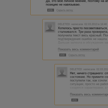
Да, это моё личное мнение, поэтому на 
позицию не навязываю.
#36
Скрыть ветку
DELETED
написала 02.03.2013 в 16:4
Хотелось просто посоветоваться,
сталкивался. Три раза проверила
получила текст весь красный. По
подтверждения ошибок не нашла. 
Дальше залезла в обсуждение зак
бирже недавно, как быть не знаю
Показать весь комментарий
заказчика и тему статьи.Вот, соб
существующие здесь негласные п
#38
Скрыть ветку
DELETED
написала 02.03.201
Нет, ничего страшного: с
состояние. Но примите со
поступили так, как сочл
ситуации, просто не рабо
сходятся характерами, а 
Показать весь комментар
Вы его не переубедите. Д
здесь. Откажет - отправь
#39
заработаете. Думаете, у
обидные. Подняла руку и 