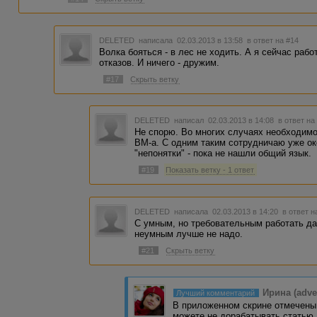
DELETED
написала 02.03.2013 в 13:58
в ответ на #14
Волка бояться - в лес не ходить. А я сейчас рабо
отказов. И ничего - дружим.
#17
Скрыть ветку
DELETED
написал 02.03.2013 в 14:08
в ответ на
Не спорю. Во многих случаях необходимо
ВМ-а. С одним таким сотрудничаю уже ок
"непонятки" - пока не нашли общий язык.
#19
Показать ветку - 1 ответ
DELETED
написала 02.03.2013 в 14:20
в ответ н
С умным, но требовательным работать да
неумным лучше не надо.
#21
Скрыть ветку
Ирина (adve
Лучший комментарий
В приложенном скрине отмечены
можете не дорабатывать статью, 