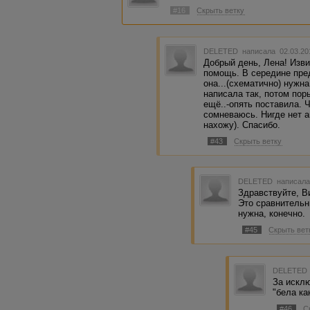
предлогами или предложными сочетаниями
#16
Скрыть ветку
причине, наподобие, подобно, при условии
на, за неимением, согласно, с согласия, 
случаю приезда сыновей, велел созвать в
(Гоголь); Вследствие этого происшествия
DELETED
написала 02.03.20
своим родителем (Тургенев); Благодаря о
Добрый день, Лена! Изв
праздничному дню, улица сельца Марьинс
помощь. В середине пред
Даже старичишка-городничий, при всей с
она...(схематично) нужна
(Писемский); Впрочем, ввиду недостатка 
написала так, потом пор
предмета лекции (Чехов); Крякают, подо
ещё..-опять поставила.
(Горький); Ехали только днём, во избеж
сомневаюсь. Нигде нет а
(Пришвин); Давыдов решил съездить на п
нахожу). Спасибо.
действительно ли бригада, вопреки его у
#43
Скрыть ветку
(Шолохов).
Среди указанных конструкций обособляетс
предложным сочетанием несмотря на; в д
DELETED
написала
обязательного характера и зависит от ст
Здравствуйте, Ви
смысловой близости к основной части пр
Это сравнительн
отношению к сказуемому, наличия добаво
нужна, конечно.
стилистических задач и т. п
#45
Скрыть вет
DELETED
За искл
"бела ка
#46
С