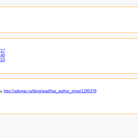
717
140
410
сь
http://advego.ru/blog/read/faq_author_shop/1285378