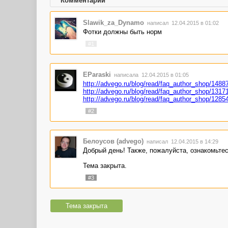
Комментарии
Slawik_za_Dynamo
написал 12.04.2015 в 01:02
Фотки должны быть норм
#1
EParaski
написала 12.04.2015 в 01:05
http://advego.ru/blog/read/faq_author_shop/1488
http://advego.ru/blog/read/faq_author_shop/1317
http://advego.ru/blog/read/faq_author_shop/1285
#2
Белоусов (advego)
написал 12.04.2015 в 14:29
Добрый день! Также, пожалуйста, ознакомьте
Тема закрыта.
#3
Тема закрыта