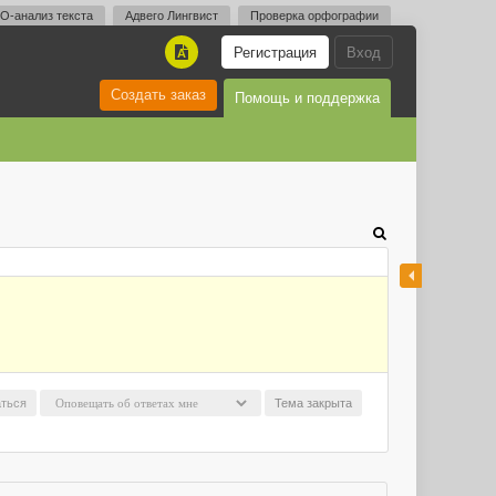
O-анализ текста
Адвего Лингвист
Проверка орфографии
Регистрация
Вход
A
Создать заказ
Помощь и поддержка
ться
Тема закрыта