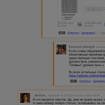
100500 способами. Для иллюстр
схемы.
Переспрошу. Нельзя продавать 
227x305, jpeg
1040x269, jpeg
26.8 Kb
33.7 Kb
#26
Ответить
/
Цитировать
/
Скр
Евгений (advego)
написал
Если схема общепринята
объективным причинам (
единственным способом,
должно быть уникальным
"Оливье" должен быть с
Во всех остальных случа
https://advego.ru/blog/re
#27
Ответить
/
Цитирова
_akulina_
написала 31.10.2016 в 14:26
в ответ на #8
И что касается текстов. Да, мне не нужно искать 
я сама напишу любую статью, основываясь на сво