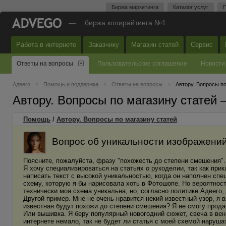
Биржа маркетинга
Каталог услуг
П
—
биржа копирайтинга №1
Работа в интернете
Заказчику
Магазин статей
Сервис
Ответы на вопросы
Пользовательское соглашение
Новости
Адвего
Помощь и поддержка
Ответы на вопросы
Автору. Вопросы по
Автору. Вопросы по магазину статей
Помощь
/
Автору. Вопросы по магазину статей
Вопрос об уникальности изображений 
Поясните, пожалуйста, фразу "похожесть до степени смешения".
Я хочу специализироваться на статьях о рукоделии, так как пр
написать текст с высокой уникальностью, когда он наполнен сп
схему, которую я бы нарисовала хоть в Фотошопе. Но вероятность 
технически моя схема уникальна, но, согласно политике Адвего,
Другой пример. Мне не очень нравится некий известный узор, я 
известная будут похожи до степени смешения? Я не смогу прода
Или вышивка. Я беру популярный новогодний сюжет, свеча в ве
интернете немало, так не будет ли статья с моей схемой наруша