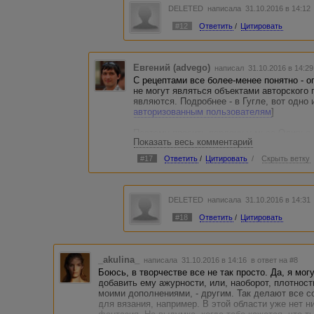
DELETED
написала 31.10.2016 в 14:1
#12
Ответить
/
Цитировать
Евгений (advego)
написал 31.10.2016 в 14:2
С рецептами все более-менее понятно - 
не могут являться объектами авторского 
являются. Подробнее - в Гугле, вот одно 
авторизованным пользователям
]
Поэтому просить пардону у мьсе Оливье 
Показать весь комментарий
P. S. Вообще Гугл - полезная штука, пол
#17
Ответить
/
Цитировать
/
Скрыть ветку
DELETED
написала 31.10.2016 в 14:3
#18
Ответить
/
Цитировать
_akulina_
написала 31.10.2016 в 14:16
в ответ на #8
Боюсь, в творчестве все не так просто. Да, я мог
добавить ему ажурности, или, наоборот, плотности.
моими дополнениями, - другим. Так делают все с
для вязания, например. В этой области уже нет н