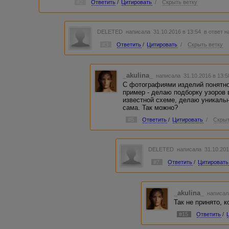
#2
Ответить
/
Цитировать
/
Скрыть ветку
DELETED
написала 31.10.2016 в 13:54
в ответ н
#3
Ответить
/
Цитировать
/
Скрыть ветку
_akulina_
написала 31.10.2016 в 13:
С фотографиями изделий понятно
пример - делаю подборку узоров в
известной схеме, делаю уникальн
сама. Так можно?
#5
Ответить
/
Цитировать
/
Скрыт
DELETED
написала 31.10.201
#7
Ответить
/
Цитировать
_akulina_
написал
Так не принято, 
#15
Ответить
/