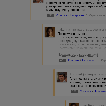
сферические изменения в вакууме бесс
усовершенствовать/улучшить/раз нообраз
большому счету воровство".
#22
Ответить
/
Цитировать
/
Скрыть ветку
_akulina_
написала 31.10.2016 в 15
Попробую подытожить.
С фотографиями изделий и проце
фото для двух мастер-классов б
фотосессии, и лучше так не дела
Со схемами не очень понятно, н
статьи или в общении с заказчик
Показать весь комментарий
принципиально схема не оригина
уникально.
#23
Ответить
/
Цитировать
/
Скр
Что скажете, Евгений? )
Евгений (advego)
написал
"в описании статьи или 
момент, сказав, что при
изменена, но изображение
#24
Ответить
/
Цитирова
_akulina_
написал