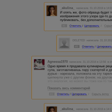
_akulina_
написала 31.10.2016 в 14:
И опять же, фото образца будет 
изображения этого узора где-то да
публиковать, без дополнительны
#6
Ответить
/
Цитировать
/
Скрыт
DELETED
написала 31.10.201
#9
Ответить
/
Цитировать
Agnessa1970
написала 31.10.2016 в 13:56
в о
Одно время я продавала кулинарные рецеп
супа, заготавливаешь пару скатертей и 
дурью - нарезала, положила на эту тарел
щелкнула уже с другим фоном, на другом 
это аналогия, но может вы тоже как-то та
вариант.
Показать весь комментарий
#4
Ответить
/
Цитировать
/
Скрыть ветку
_akulina_
написала 31.10.2016 в 14: