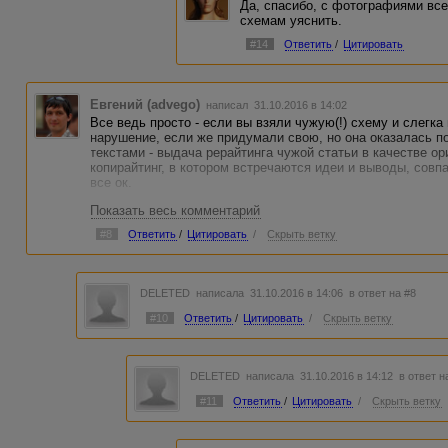
Да, спасибо, с фотографиями все
схемам уяснить.
#14
Ответить
/
Цитировать
Евгений (advego)
написал 31.10.2016 в 14:02
Все ведь просто - если вы взяли чужую(!) схему и слегка
нарушение, если же придумали свою, но она оказалась по
текстами - выдача рерайтинга чужой статьи в качестве ор
копирайтинг, в котором встречаются идеи и выводы, совп
все ок.
Показать весь комментарий
"Я беру популярный новогодний сюжет, свеча в венке из
вышивки." - ключевое слово - "свою".
#8
Ответить
/
Цитировать
/
Скрыть ветку
"Но похожих сюжетов в интернете немало" - вы не можете о
нужно придумывать новые правила, в Адвего они очень п
- если вы создаете оригинальный контент - продавайте ег
DELETED
написала 31.10.2016 в 14:06
в ответ на #8
- если вы создаете производный от чего-то контент - прод
если дело касается текста, или четко указывайте, оригин
#10
Ответить
/
Цитировать
/
Скрыть ветку
Естественно, что нужно следить за соблюдением авторск
произведений, например, логотипов, рисунков и коллаже
оригиналов.
DELETED
написала 31.10.2016 в 14:12
в ответ н
#11
Ответить
/
Цитировать
/
Скрыть ветку