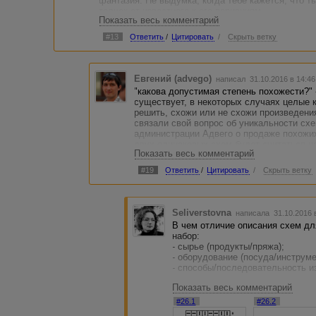
фантазия. Не выдумка, когда тебе кажется, что т
толчок от известного к его вариациям.
Показать весь комментарий
Отсюда и вопрос, так какова допустимая степень
Я не оспариваю правила сайта, я их очень уважаю
#13
Ответить
/
Цитировать
/
Скрыть ветку
Евгений (advego)
написал 31.10.2016 в 14:4
"какова допустимая степень похожести?" 
существует, в некоторых случаях целые 
решить, схожи или не схожи произведени
связали свой вопрос об уникальности схе
администрации Адвего о продаже похожих
двух одинаковых схем будет считаться н
Показать весь комментарий
незначительными отличиями - тоже. Пост
#19
Ответить
/
Цитировать
/
Скрыть ветку
Seliverstovna
написала 31.10.2016 
В чем отличие описания схем дл
набор:
- сырье (продукты/пряжа);
- оборудование (посуда/инструм
- способы/последовательность и
Показать весь комментарий
Схема той же "резинки 2х2 спиц
вариантах, а образцы выполнены
#26.1
#26.2
фактуры. Так и рецепт салата м