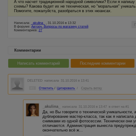
А что насчет традиционной народной символики? Если я напишу
схемы? Какова будет их не техническая, но "моральная" уникал
Помогите, пожалуйста, разобраться в этих нюансах.
Написала:
_akulina_
, 31.10.2016 в 13:32
В форуме:
Автору. Вопросы по магазину статей
Комментариев:
27
Комментарии
Написать комментарий
Последние комментарии
DELETED
написала 31.10.2016 в 13:41
#1
Ответить
/
Цитировать
/
Скрыть ветку
_akulina_
написала 31.10.2016 в 13:47
в ответ на #1
Да, но Вы говорите о технической уникальности, 
дублирование мастер-класса, так как я написала 
снимками из одной фотосессии. Технически они ун
отличаются. Администрация вынесла предупрежде
окончательно всё ж...