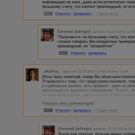
информация не нова, даже если антиплагиат пока
большому счету, что контент производный, но все
#16
Ответить
/
Цитировать
/
Скрыть ветку
Евгений (advego)
написал 31.10.2016 в 14:4
"Получается, по большому счету, что конт
сложно говорить без конкретных примеров
производный, но "копирайтинг".
#20
Ответить
/
Цитировать
_akulina_
написала 31.10.2016 в 14:50
в ответ на #8
(Хочу быть понятной, чтобы Вы объяснили понятн
Я привыкла к тому, что среди ремесленников, т
и сувенирных рынках, есть правило - идея не явл
реализация не подлежит копированию. То есть, е
погремушкой в руках, через неделю я могу увидет
погремушка будет сделана по-другому. Это по бо
Показать весь комментарий
мирятся, потому что в спорах на эту тему сломан
Соответственно, если я возьму чужой невзрачный
#21
Ответить
/
Цитировать
/
Скрыть ветку
кажется, сторону, это приемлемо на Адвего в кач
Евгений (advego)
написал 31.10.2016 в 15:
Выше вам ответил, больше ничего добави