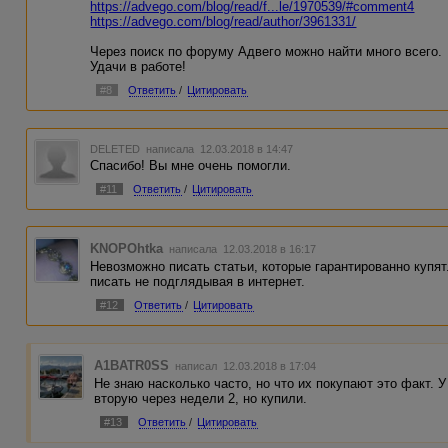
https://advego.com/blog/read/f...le/1970539/#comment4
https://advego.com/blog/read/author/3961331/
Через поиск по форуму Адвего можно найти много всего.
Удачи в работе!
#8
Ответить
/
Цитировать
DELETED
написала 12.03.2018 в 14:47
Спасибо! Вы мне очень помогли.
#11
Ответить
/
Цитировать
KNOPOhtka
написала 12.03.2018 в 16:17
Невозможно писать статьи, которые гарантированно купят
писать не подглядывая в интернет.
#12
Ответить
/
Цитировать
A1BATR0SS
написал 12.03.2018 в 17:04
Не знаю насколько часто, но что их покупают это факт. У
вторую через недели 2, но купили.
#13
Ответить
/
Цитировать