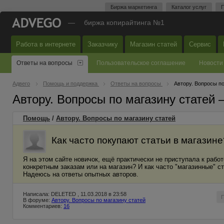
Биржа маркетинга
Каталог услуг
П
—
биржа копирайтинга №1
Работа в интернете
Заказчику
Магазин статей
Сервис
Ответы на вопросы
Пользовательское соглашение
Новости
Адвего
Помощь и поддержка
Ответы на вопросы
Автору. Вопросы по
Автору. Вопросы по магазину статей
Помощь
/
Автору. Вопросы по магазину статей
Как часто покупают статьи в магазине
Я на этом сайте новичок, ещё практически не приступала к работе
конкретным заказам или на магазин? И как часто "магазинные" с
Надеюсь на ответы опытных авторов.
Написала: DELETED , 11.03.2018 в 23:58
В форуме:
Автору. Вопросы по магазину статей
Комментариев:
16