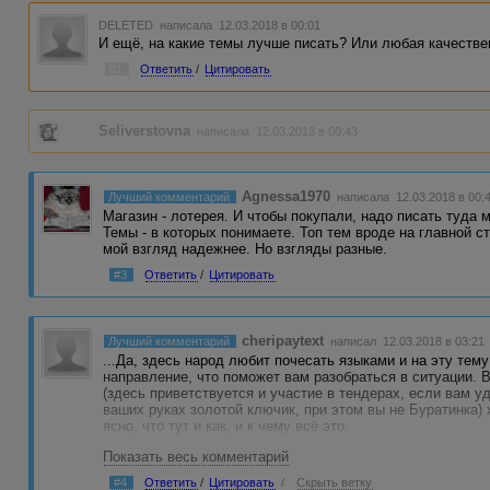
DELETED
написала 12.03.2018 в 00:01
И ещё, на какие темы лучше писать? Или любая качестве
#1
Ответить
/
Цитировать
Seliverstovna
написала 12.03.2018 в 00:43
Agnessa1970
Лучший комментарий
написала 12.03.2018 в 00:
Магазин - лотерея. И чтобы покупали, надо писать туда 
Темы - в которых понимаете. Топ тем вроде на главной ст
мой взгляд надежнее. Но взгляды разные.
#3
Ответить
/
Цитировать
cheripaytext
Лучший комментарий
написал 12.03.2018 в 03:21
...Да, здесь народ любит почесать языками и на эту тем
направление, что поможет вам разобраться в ситуации.
(здесь приветствуется и участие в тендерах, если вам уд
ваших руках золотой ключик, при этом вы не Буратинка) 
ясно, что тут и как, и к чему всё это.
Показать весь комментарий
Далее, следует определиться с основными темами, по ко
конечно же - грамотность абсолютная, и чтобы тексты бы
#4
Ответить
/
Цитировать
/
Скрыть ветку