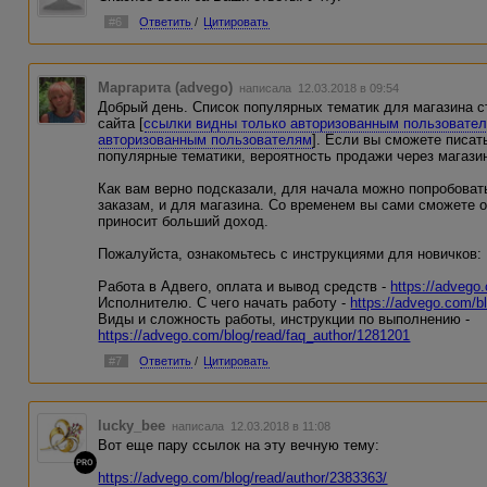
#6
Ответить
/
Цитировать
Маргарита (advego)
написала 12.03.2018 в 09:54
Добрый день. Список популярных тематик для магазина с
сайта [
ссылки видны только авторизованным пользовате
авторизованным пользователям
]. Если вы сможете писат
популярные тематики, вероятность продажи через магази
Как вам верно подсказали, для начала можно попробовать
заказам, и для магазина. Со временем вы сами сможете 
приносит больший доход.
Пожалуйста, ознакомьтесь с инструкциями для новичков:
Работа в Адвего, оплата и вывод средств -
https://advego
Исполнителю. С чего начать работу -
https://advego.com/b
Виды и сложность работы, инструкции по выполнению -
https://advego.com/blog/read/faq_author/1281201
#7
Ответить
/
Цитировать
lucky_bee
написала 12.03.2018 в 11:08
Вот еще пару ссылок на эту вечную тему:
PRO
https://advego.com/blog/read/author/2383363/