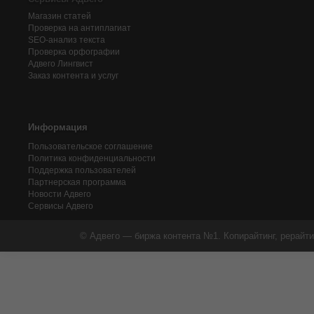
Магазин статей
Проверка на антиплагиат
SEO-анализ текста
Проверка орфографии
Адвего
Лингвист
Заказ контента и услуг
Информация
Пользовательское соглашение
Политика конфиденциальности
Поддержка пользователей
Партнерская программа
Новости Адвего
Сервисы Адвего
© Адвего — биржа контента №1. Копирайтинг, рерайти