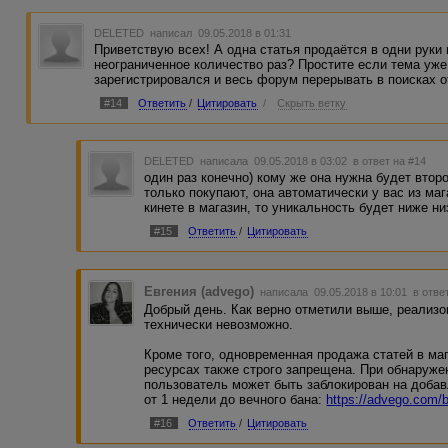
DELETED
написал 09.05.2018 в 01:31
Приветствую всех! А одна статья продаётся в одни руки 
неограниченное количество раз? Простите если тема уже
зарегистрировался и весь форум перерывать в поисках от
#14
Ответить
/
Цитировать
/
Скрыть ветку
DELETED
написала 09.05.2018 в 03:02
в ответ на #14
один раз конечно) кому же она нужна будет второ
только покупают, она автоматически у вас из маг
кинете в магазин, то уникальность будет ниже н
#15
Ответить
/
Цитировать
Евгения (advego)
написала 09.05.2018 в 10:01
в отве
Добрый день. Как верно отметили выше, реализо
технически невозможно.
Кроме того, одновременная продажа статей в маг
ресурсах также строго запрещена. При обнаруж
пользователь может быть заблокирован на добав
от 1 недели до вечного бана:
https://advego.com/
#16
Ответить
/
Цитировать