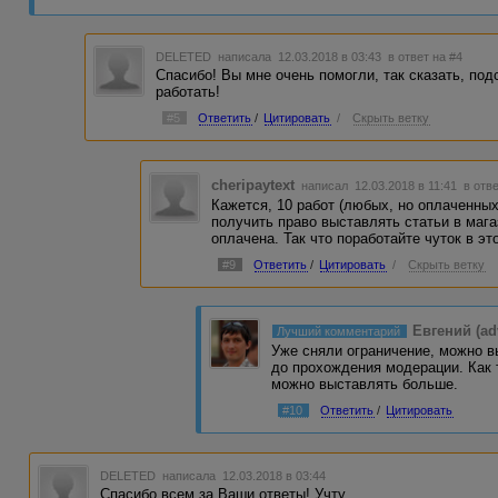
не менее 90 %, пользуйтесь онлайн-проверкой). Иначе не
довольно жёсткие.
Если ваши статьи, размещённые в магазине, конкретные 
DELETED
написала 12.03.2018 в 03:43
в ответ на #4
они могут предложить работу по персональным заказам. 
Спасибо! Вы мне очень помогли, так сказать, под
дополнительных требований, и обязательства. А вы, воз
работать!
смысле, когда хочу, тогда и буковки верчу-кручу-ворочУ.
#5
Ответить
/
Цитировать
/
Скрыть ветку
Теперь, вот пришли вы на рынок со своим товаром. Разм
сели и ожидаете, когда эти вещи у вас с руками оторвут.
методы работы потенциальных конкурентов? А что вы сам
только писать статьи в магазин, но и продавать их? Про
cheripaytext
написал 12.03.2018 в 11:41
в отв
набитая шишка активирует сонные извилины. Здесь ключе
Кажется, 10 работ (любых, но оплаченных
поводу Эльдорадо - это вторичное. Сон в облаках - денег
получить право выставлять статьи в магаз
оплачена. Так что поработайте чуток в эт
А вообще-то поищите подобную информацию здесь на фор
#9
Ответить
/
Цитировать
/
Скрыть ветку
Евгений (ad
Лучший комментарий
Уже сняли ограничение, можно в
до прохождения модерации. Как 
можно выставлять больше.
#10
Ответить
/
Цитировать
DELETED
написала 12.03.2018 в 03:44
Спасибо всем за Ваши ответы! Учту.