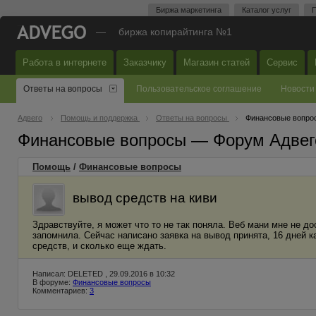
Биржа маркетинга
Каталог услуг
П
—
биржа копирайтинга №1
Работа в интернете
Заказчику
Магазин статей
Сервис
Ответы на вопросы
Пользовательское соглашение
Новости
Адвего
Помощь и поддержка
Ответы на вопросы
Финансовые вопро
Финансовые вопросы — Форум Адвег
Помощь
/
Финансовые вопросы
вывод средств на киви
Здравствуйте, я может что то не так поняла. Веб мани мне не до
запомнила. Сейчас написано заявка на вывод принята, 16 дней к
средств, и сколько еще ждать.
Написал: DELETED , 29.09.2016 в 10:32
В форуме:
Финансовые вопросы
Комментариев:
3