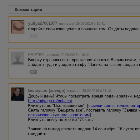
Комментарии
yuliya27061977
написала 29.09.2016 в 10:41
откройте свои извещения и поищите там. От даты подачи 
#1
DELETED
написал 29.09.2016 в 10:41
Вверху страницы есть оранжевая кнопка с Вашим ником, с
Зайдите туда и увидите графу "Заявка на вывод средств 
#2
Белоусов (advego)
написал 29.09.2016 в 11:13
Добрый день! Чтобы посмотреть время подачи заявки, на
http://advego.ru/notices/
Кликнуть по "Все извещения": [
ссылки видны только авт
Снять галочку "Выбрать все", поставить галочку "Заявка 
авторизованным пользователям
]
Кликнуть внизу по кнопке "Искать".
Заявка на вывод средств подана 14 сентября. 16 суток ис
ожидайте.