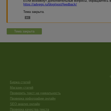
Если возникнут дополнительные вопросы, обращайтесь 
https://advego.ru/blog/post/feedback/
Тема закрыта.
#4
Тема закрыта
Биржа статей
Магазин статей
Проверить текст на уникальность
Проверка орфографии онлайн
SEO анализ онлайн
Проверка качества текста