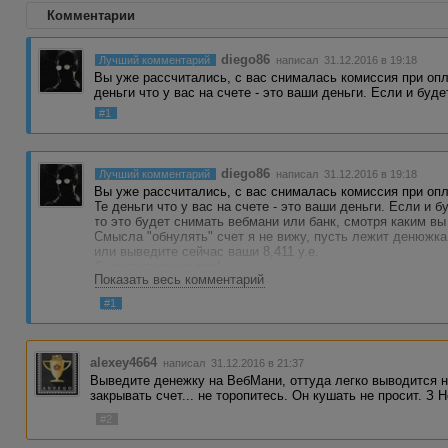
Комментарии
diego86
Лучший комментарий
написал 31.12.2016 в 19:18
Вы уже рассчитались, с вас снималась комиссия при опл
деньги что у вас на счете - это ваши деньги. Если и буд
#1
diego86
Лучший комментарий
написал 31.12.2016 в 19:18
Вы уже рассчитались, с вас снималась комиссия при опл
Те деньги что у вас на счете - это ваши деньги. Если и б
то это будет снимать вебмани или банк, смотря каким в
Смысла "обнулять" счет я не вижу, пусть лежит денюжка
или выведите сейчас ваши 8,411 у.е.
С наступающим вас!
Показать весь комментарий
#1
alexey4664
написал 31.12.2016 в 21:37
Выведите денежку на ВебМани, оттуда легко выводится на
закрывать счет... не торопитесь. Он кушать не просит. З
#2