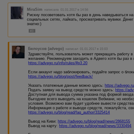
MiraSim
написала 01.01.2017 в 14:56
Рискну посоветовать хотя бы раз в день наведываться н
социальных сетях, лайкать, просматривать мувики. Денег
знатно:)
#3
Белоусов (advego)
написал 01.01.2017 в 15:03
Здравствуйте, пользователь может прекращать работу в 
желанию. Рекомендуем заходить в Адвего хотя бы раз в
https://advego.ru/info/rules/#p3.20
Если аккаунт надо заблокировать, подайте запрос о блок
https://advego.ru/blog/post/feedback/
Указать платежные данные можно здесь:
https://advego.r
Подать заявку на вывод средств можно здесь:
https://ad
Доступная для вывода сумма указана под формой ввода
Выгоднее всего выводить на кошелек Вебмани, но необ
условия. Возможно вам будет удобнее вывести средства 
Информация о работе и выводе средств, пожалуйста, оз
https://advego.ru/blog/read/faq_author/3325414
Вывод на Киви:
https://advego.ru/blog/read/news/2868155
Вывод на карту:
https://advego.ru/blog/read/news/3330494