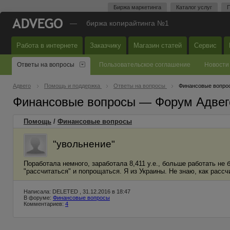
Биржа маркетинга
Каталог услуг
П
—
биржа копирайтинга №1
Работа в интернете
Заказчику
Магазин статей
Сервис
Ответы на вопросы
Пользовательское соглашение
Новости
Адвего
Помощь и поддержка
Ответы на вопросы
Финансовые вопро
Финансовые вопросы — Форум Адвег
Помощь
/
Финансовые вопросы
"увольнение"
Поработала немного, заработала 8,411 у.е., больше работать не 
"рассчитаться" и попрощаться. Я из Украины. Не знаю, как рассч
Написала: DELETED , 31.12.2016 в 18:47
В форуме:
Финансовые вопросы
Комментариев:
4