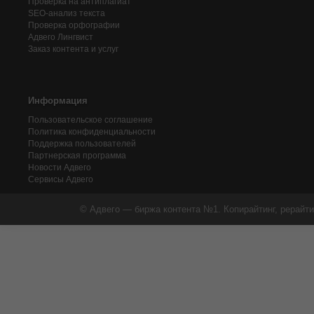
Проверка на антиплагиат
SEO-анализ текста
Проверка орфографии
Адвего
Лингвист
Заказ контента и услуг
Информация
Пользовательское соглашение
Политика конфиденциальности
Поддержка пользователей
Партнерская программа
Новости Адвего
Сервисы Адвего
© Адвего — биржа контента №1. Копирайтинг, рерайти