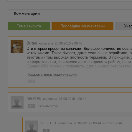
Комментарии
Тема закрыта
Последние комментарии
Учас
Buteo
написала 28.08.2015 в 00:40
Эти вторые проценты означают большое количество совпа
источниками. Такое бывает, даже если вы не рерайтили,
текстами - там высокая плотность терминов. В принципе, 
информативным, и заказчик должен принять работу, если 
Однако 69% можно и поправить, для лучшего результата.
только начиная с 70% совпадений, если их меньше, резул
Показать весь комментарий
изменить всего несколько слов, и "голубое" пропадет.
#1
DELETED
написала 28.08.2015 в 00:44
#2
Скрыть ветку
DELETED
написала 28.08.2015 в 00:44
в ответ на #2
#3