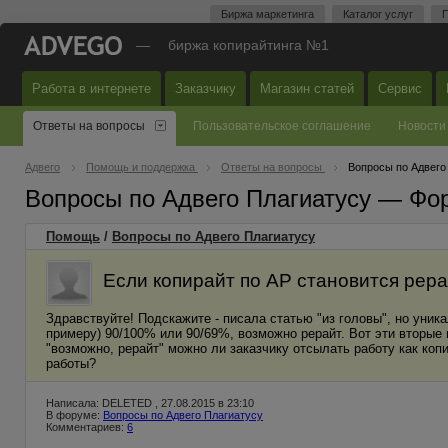
Биржа маркетинга
Каталог услуг
П
—
биржа копирайтинга №1
Работа в интернете
Заказчику
Магазин статей
Сервис
Ответы на вопросы
Пользовательское соглашение
Новости
Адвего
Помощь и поддержка
Ответы на вопросы
Вопросы по Адвего
Вопросы по Адвего Плагиатусу — Фо
Помощь
/
Вопросы по Адвего Плагиатусу
Если копирайт по АР становится рер
Здравствуйте! Подскажите - писала статью "из головы", но уник
примеру) 90/100% или 90/69%, возможно рерайт. Вот эти вторые
"возможно, рерайт" можно ли заказчику отсылать работу как коп
работы?
Написала: DELETED , 27.08.2015 в 23:10
В форуме:
Вопросы по Адвего Плагиатусу
Комментариев:
6