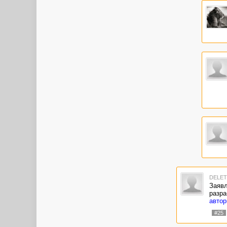
А воо
ждут..
DELE
Заявл
разра
автор
#25