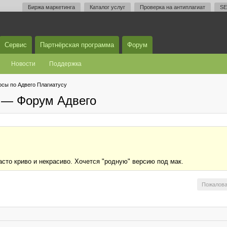
Биржа маркетинга
Каталог услуг
Проверка на антиплагиат
SE
Сервис
Партнёрская программа
Форум
Новости
Поддержка
осы по Адвего Плагиатусу
у — Форум Адвего
асто криво и некрасиво. Хочется "родную" версию под мак.
Пожалова