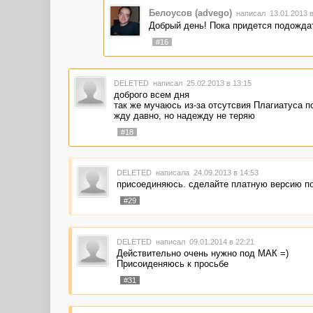
Белоусов (advego)
написал 13.01.2013 
Добрый день! Пока придется подожда
#16
DELETED
написал 25.02.2013 в 13:15
доброго всем дня
так же мучаюсь из-за отсутсвия Плагиатуса п
жду давно, но надежду не теряю
#18
DELETED
написала 24.09.2013 в 14:53
присоединяюсь. сделайте платную версию по
#29
DELETED
написал 09.01.2014 в 22:21
Действительно очень нужно под МАК =)
Присоиденяюсь к просьбе
#31