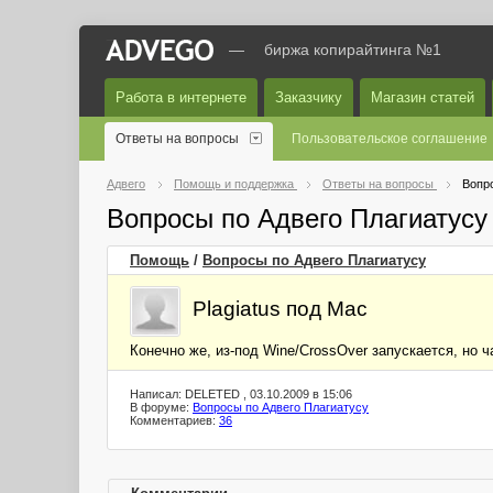
—
биржа копирайтинга №1
Работа в интернете
Заказчику
Магазин статей
Ответы на вопросы
Пользовательское соглашение
Адвего
Помощь и поддержка
Ответы на вопросы
Вопр
Вопросы по Адвего Плагиатус
Помощь
/
Вопросы по Адвего Плагиатусу
Plagiatus под Mac
Конечно же, из-под Wine/CrossOver запускается, но ч
Написал: DELETED , 03.10.2009 в 15:06
В форуме:
Вопросы по Адвего Плагиатусу
Комментариев:
36