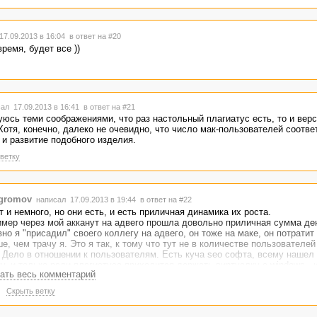
7.09.2013 в 16:04
в ответ на #20
время, будет все ))
ал 17.09.2013 в 16:41
в ответ на #21
уюсь теми соображениями, что раз настольный плагиатус есть, то и верс
отя, конечно, далеко не очевидно, что число мак-пользователей соотве
 и развитие подобного изделия.
ветку
gromov
написал 17.09.2013 в 19:44
в ответ на #22
 и немного, но они есть, и есть приличная динамика их роста.
мер через мой акканут на адвего прошла довольно приличная сумма дене
но я "присадил" своего коллегу на адвего, он тоже на маке, он потратит 
е, чем трачу я. Это я так, к тому что тут не в количестве пользователе
 Дело в отношении к пользователям. Есть куча seo софта, всему нашел
у, и только ради плагиатуса приходится держать виртуалку с windows - 
ать весь комментарий
онец, есть же вариант, который используют многие разработчики seo соф
рную версию. Никаких тебе проблем.
Скрыть ветку
чики устанавливают серверный плагиатус на свой хостинг, и имеют к не
ЮДУ. А так, только с рабочей машины под виндой, согласитесь, радост