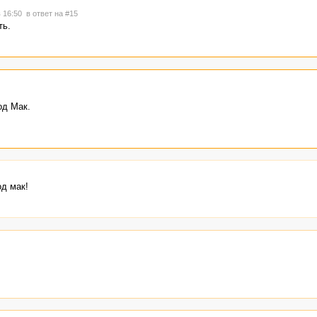
в 16:50
в ответ на #15
ть.
од Мак.
д мак!