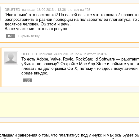
DELETED
написал 18.09.2013 в 13:36
в ответ на #25
"Настолько" это насколько? По вашей ссылке что-то около 7 проценто
распространить в равной пропорции на пользователей плагиатуса, то 
десятков человек. Об этом и речь.
Ваше уважение - это ваш ресурс.
#26
Скрыть ветку
DELETED
написал 24.09.2013 в 15:37
в ответ на #26
То есть Adobe, Valve, Rovio, RockStar, id Software — работают
убыток, по-вашему? Откройте Mac App Store и поймите уже, 
плевать на долю рынка OS X, потому что здесь покупателей 
среде виндос.
#30
слышали заверения о том, что плагиатиус под линукс и мак ось будет о