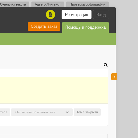
O-анализ текста
Адвего Лингвист
Проверка орфографии
Регистрация
Вход
A
Создать заказ
Помощь и поддержка
ться
Тема закрыта