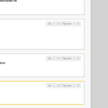
ожелание не
За
0
/
Против
0
За
0
/
Против
0
вали
За
0
/
Против
0