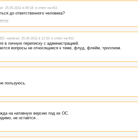
л 25.05.2011 в 09:18
в ответ на #11
ться до ответственного человека?
ветку
TED
написал 25.05.2011 в 12:33
в ответ на #12
е в личную переписку с администрацией.
ются вопросы не относящиеся к теме, флуд, флейм, троллизм.
не пользуюсь.
ежда на нативную версию под их ОС.
димо, не остаётся...