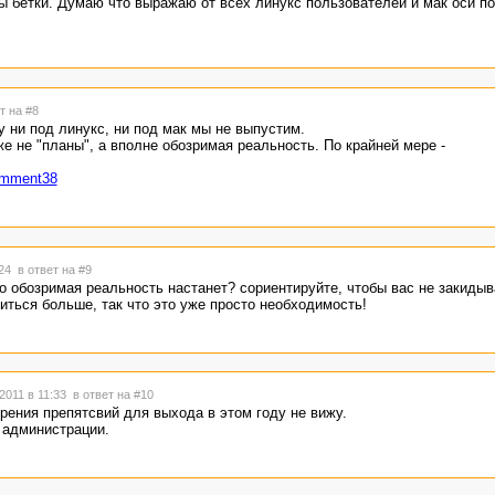
бы бетки. Думаю что выражаю от всех линукс пользователей и мак оси п
т на #8
у ни под линукс, ни под мак мы не выпустим.
же не "планы", а вполне обозримая реальность. По крайней мере -
comment38
:24
в ответ на #9
то обозримая реальность настанет? сориентируйте, чтобы вас не закиды
иться больше, так что это уже просто необходимость!
2011 в 11:33
в ответ на #10
зрения препятсвий для выхода в этом году не вижу.
 администрации.