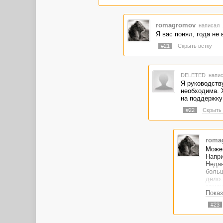
romagromov
написал 1
Я вас понял, года не 
#21
Скрыть ветку
DELETED
напис
Я руководств
необходима. Х
на поддержку
#22
Скрыть 
roma
Может
Напри
Недав
больш
дело.
замен
Показ
И нак
серве
#23
Заказ
ОТОВС