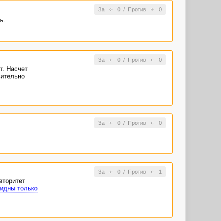
чит, что люди
За
0
/
Против
0
ь.
За
0
/
Против
0
т. Насчет
вительно
За
0
/
Против
0
За
0
/
Против
1
вторитет
идны только