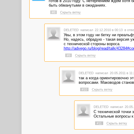
готов в 2010 году. С нетерпением ждем хотя 
быть обманутыми в ожиданиях.
#8
Скрыть ветку
DELETED
написал 22.12.2010 в 00:13
в отве
Увы, в этом году ни бетку ни преальф
Но, надесь, обрадую - такая версия у
с технической стороны вороса.
http://advego.ru/blog/read/talk/43284#
#9
Скрыть ветку
DELETED
написал 20.05.2011 в 11
так а когда ориентировочно э
вопросами. Маководов станов
#10
Скрыть ветку
DELETED
написал 20.05.
С технической точки 
Остальные вопросы к
#11
Скрыть ветку