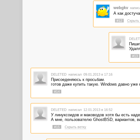
webgkv
написа
А как достуча
#12
Скрыть 
DELE
Пишит
Удаля
#13
DELETED
написал 09.01.2013 в 17:16
Присоеденяюсь к просьбам.
готов даже купить такую. Windows давно уже 
#14
DELETED
написал 12.01.2013 в 16:52
У линуксоидов и маководов хотя бы есть над
А мне, пользователю GhostBSD, вариантов, ви
#15
Скрыть ветку