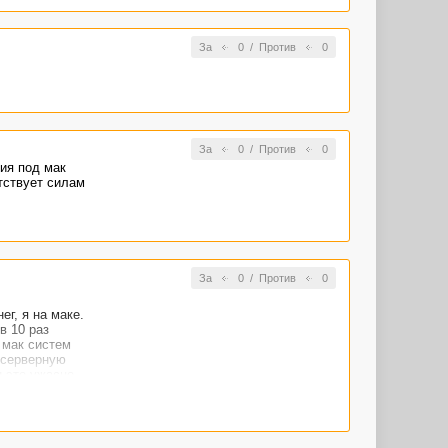
За
0
/
Против
0
За
0
/
Против
0
ия под мак
тствует силам
За
0
/
Против
0
г, я на маке.
в 10 раз
й мак систем
 серверную
и это ужасно.
та - сделать
му доступ
и мало.