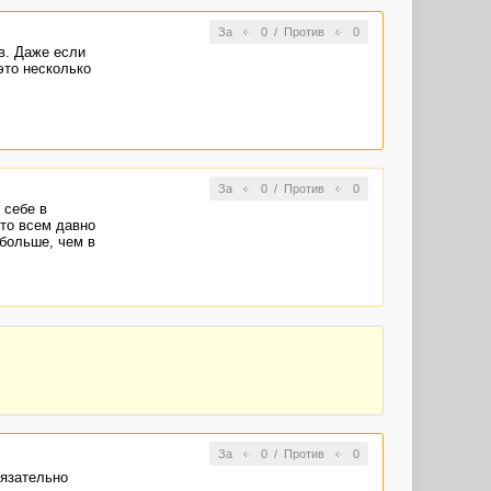
За
0
/
Против
0
в. Даже если
это несколько
За
0
/
Против
0
 себе в
что всем давно
больше, чем в
За
0
/
Против
0
бязательно