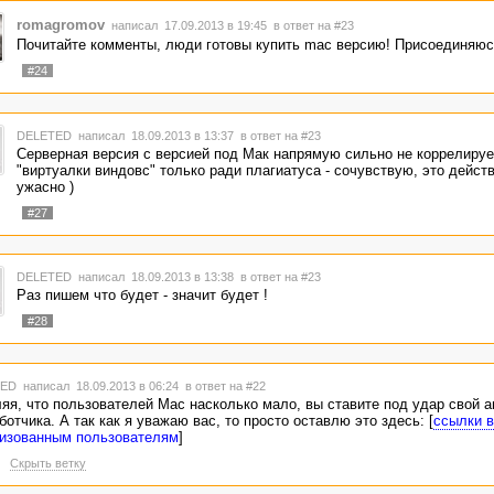
бще, сказали бы что нет, не будет... Но ведь звучат обещания, а это зна
.
romagromov
написал 17.09.2013 в 19:45
в ответ на #23
Почитайте комменты, люди готовы купить mac версию! Присоединяюс
#24
DELETED
написал 18.09.2013 в 13:37
в ответ на #23
Серверная версия с версией под Мак напрямую сильно не коррелируе
"виртуалки виндовс" только ради плагиатуса - сочувствую, это дейст
ужасно )
#27
DELETED
написал 18.09.2013 в 13:38
в ответ на #23
Раз пишем что будет - значит будет !
#28
TED
написал 18.09.2013 в 06:24
в ответ на #22
яя, что пользователей Mac насколько мало, вы ставите под удар свой а
ботчика. А так как я уважаю вас, то просто оставлю это здесь: [
ссылки в
изованным пользователям
]
Скрыть ветку