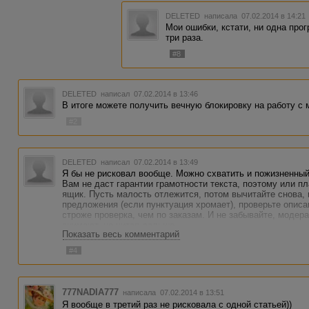
DELETED
написала 07.02.2014 в 14:2
Мои ошибки, кстати, ни одна прог
три раза.
#8
DELETED
написал 07.02.2014 в 13:46
В итоге можете получить вечную блокировку на работу с 
#2
DELETED
написал 07.02.2014 в 13:49
Я бы не рисковал вообще. Можно схватить и пожизненный
Вам не даст гарантии грамотности текста, поэтому или пл
ящик. Пусть малость отлежится, потом вычитайте снова,
предложения (если пунктуация хромает), проверьте описа
строже проверка, чем по заказам. И не забывайте, модер
снимают, не читая дальше.
Показать весь комментарий
#4
777NADIA777
написала 07.02.2014 в 13:51
Я вообще в третий раз не рисковала с одной статьей))