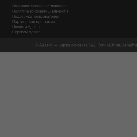
Пользовательское соглашение
Политика конфиденциальности
Поддержка пользователей
Партнерская программа
Новости Адвего
Сервисы Адвего
© Адвего — биржа контента №1. Копирайтинг, рерайти