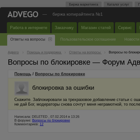
Биржа маркетинга
Каталог услуг
П
—
биржа копирайтинга №1
Работа в интернете
Заказчику
Магазин статей
Сервис
Ответы на вопросы
Пользовательское соглашение
Новости
Адвего
Помощь и поддержка
Ответы на вопросы
Вопросы по блокир
Вопросы по блокировке — Форум Адв
Помощь
/
Вопросы по блокировке
блокировка за ошибки
Скажите. Заблокировали за трехразовое добавление статьи с оши
не дай Бог, модераторы снова сочтут меня неграмотной, то после
Написала: DELETED , 07.02.2014 в 13:26
В форуме:
Вопросы по блокировке
Комментариев:
12