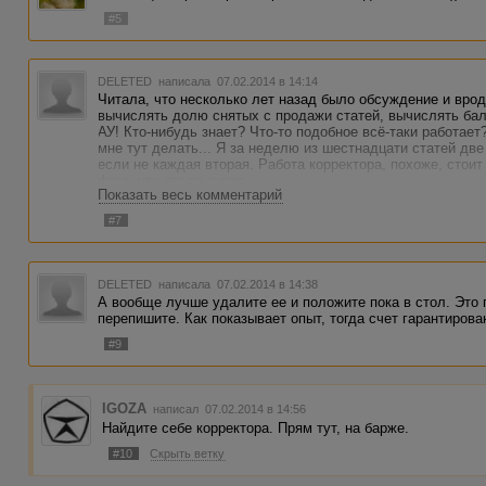
#5
DELETED
написала 07.02.2014 в 14:14
Читала, что несколько лет назад было обсуждение и врод
вычислять долю снятых с продажи статей, вычислять бал
АУ! Кто-нибудь знает? Что-то подобное всё-таки работает?
мне тут делать... Я за неделю из шестнадцати статей дв
если не каждая вторая. Работа корректора, похоже, стои
факт, что кто-то купит.
Показать весь комментарий
#7
DELETED
написала 07.02.2014 в 14:38
А вообще лучше удалите ее и положите пока в стол. Это
перепишите. Как показывает опыт, тогда счет гарантирова
#9
IGOZA
написал 07.02.2014 в 14:56
Найдите себе корректора. Прям тут, на барже.
#10
Скрыть ветку