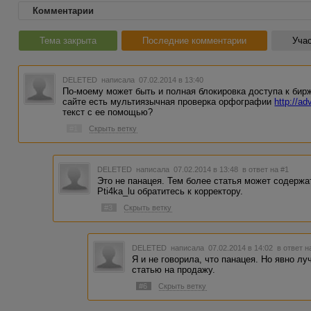
Комментарии
Тема закрыта
Последние комментарии
Учас
DELETED
написала 07.02.2014 в 13:40
По-моему может быть и полная блокировка доступа к бир
сайте есть мультиязычная проверка орфографии
http://ad
текст с ее помощью?
#1
Скрыть ветку
DELETED
написала 07.02.2014 в 13:48
в ответ на #1
Это не панацея. Тем более статья может содержа
Pti4ka_lu обратитесь к корректору.
#3
Скрыть ветку
DELETED
написала 07.02.2014 в 14:02
в ответ н
Я и не говорила, что панацея. Но явно л
статью на продажу.
#6
Скрыть ветку