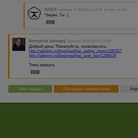
IGOZA
написал 07.02.2014 в 14:56
в ответ на #10
*бирже. Гы :)
#11
Белоусов (advego)
написал 08.02.2014 в 18:56
Добрый день! Пожалуйста, ознакомьтесь:
http://advego.ru/blog/read/faq_author_shop/1285357
http://advego.ru/blog/read/faq_user_ban/1296629
Тема закрыта.
#12
Тема закрыта
Последние комментарии
Учас