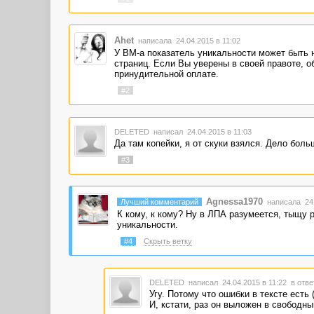
Ahet
написала 24.04.2015 в 11:02
У ВМ-а показатель уникальности может быть 
страниц. Если Вы уверены в своей правоте, о
принудительной оплате.
#2
DELETED
написал 24.04.2015 в 11:03
Да там копейки, я от скуки взялся. Дело боль
#3
Agnessa1970
Лучший комментарий
написала 24.
К кому, к кому? Ну в ЛПА разумеется, тыщу р
уникальности.
#4
Скрыть ветку
DELETED
написал 24.04.2015 в 11:22
в отве
Угу. Потому что ошибки в тексте есть 
И, кстати, раз он выложен в свободный