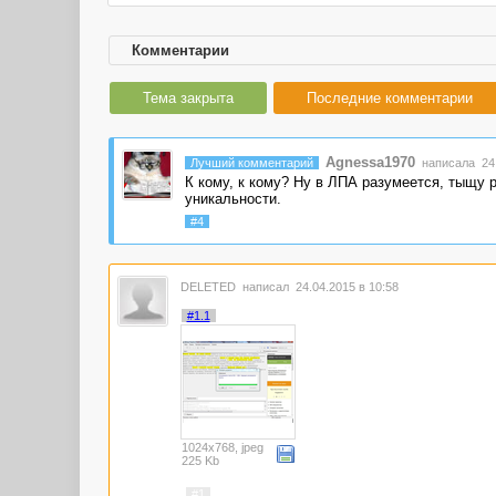
Комментарии
Тема закрыта
Последние комментарии
Agnessa1970
Лучший комментарий
написала 24.
К кому, к кому? Ну в ЛПА разумеется, тыщу р
уникальности.
#4
DELETED
написал 24.04.2015 в 10:58
#1.1
1024x768, jpeg
225 Kb
#1