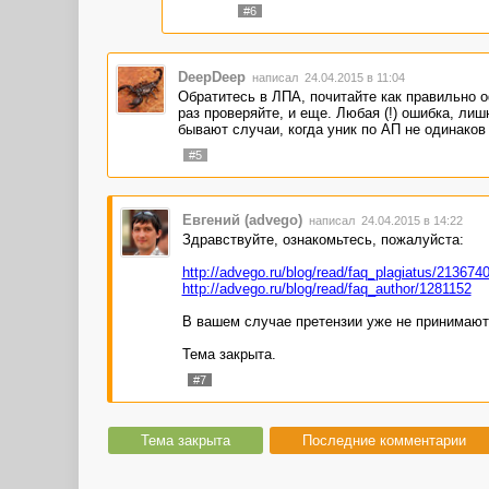
#6
DeepDeep
написал 24.04.2015 в 11:04
Обратитесь в ЛПА, почитайте как правильно о
раз проверяйте, и еще. Любая (!) ошибка, ли
бывают случаи, когда уник по АП не одинаков
#5
Евгений (advego)
написал 24.04.2015 в 14:22
Здравствуйте, ознакомьтесь, пожалуйста:
http://advego.ru/blog/read/faq_plagiatus/213674
http://advego.ru/blog/read/faq_author/1281152
В вашем случае претензии уже не принимаютс
Тема закрыта.
#7
Тема закрыта
Последние комментарии