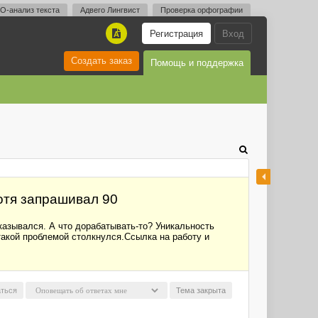
O-анализ текста
Адвего Лингвист
Проверка орфографии
Регистрация
Вход
A
Создать заказ
Помощь и поддержка
хотя запрашивал 90
тказывался. А что дорабатывать-то? Уникальность
 такой проблемой столкнулся.Ссылка на работу и
ться
Тема закрыта