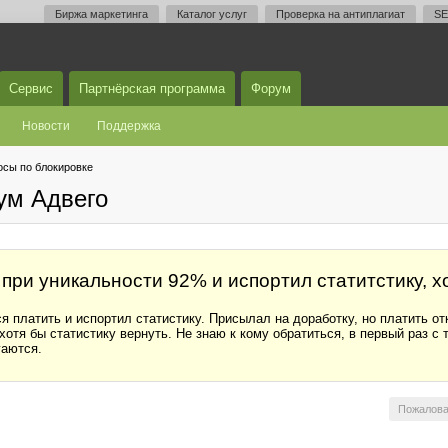
Биржа маркетинга
Каталог услуг
Проверка на антиплагиат
SE
Сервис
Партнёрская программа
Форум
Новости
Поддержка
осы по блокировке
ум Адвего
 при уникальности 92% и испортил статитстику, 
я платить и испортил статистику. Присылал на доработку, но платить о
хотя бы статистику вернуть. Не знаю к кому обратиться, в первый раз с
гаются.
Пожалова