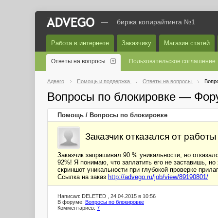
—
биржа копирайтинга №1
Работа в интернете
Заказчику
Магазин статей
Ответы на вопросы
Пользовательское соглашение
Адвего
Помощь и поддержка
Ответы на вопросы
Вопр
Вопросы по блокировке — Фор
Помощь
/
Вопросы по блокировке
Заказчик отказался от работы
Заказчик запрашивал 90 % уникальности, но отказалс
92%! Я понимаю, что заплатить его не заставишь, но 
скриншот уникальности при глубокой проверке прила
Ссылка на заказ
http://advego.ru/job/view/89190801/
Написал: DELETED , 24.04.2015 в 10:56
В форуме:
Вопросы по блокировке
Комментариев:
7