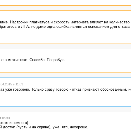
ниже. Настройки плагиатуса и скорость интернета влияют на количество
братитесь в ЛПА, но даже одна ошибка является основанием для отказа 
ше в статистике. Спасибо. Попробую.
04.2015 в 11:03
аз уже говорено. Только сразу говорю - отказ признают обоснованным, 
т на #4
(хотя и немного).
 доступ (пусть и на скрине), уже, ятп, нехорошо.