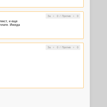
За
0
/
Против
0
текст, и еще
плате. Иногда
За
0
/
Против
0