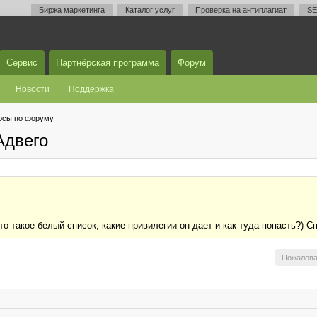
Биржа маркетинга
Каталог услуг
Проверка на антиплагиат
SE
Сервис
Партнёрская программа
Форум
Новости
Поддержка
осы по форуму
Адвего
то такое белый список, какие привилегии он дает и как туда попасть?) С
Пожалова