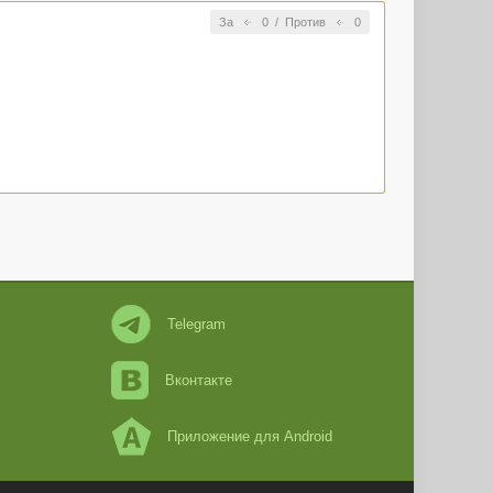
За
0
/
Против
0
Telegram
Вконтакте
Приложение для Android