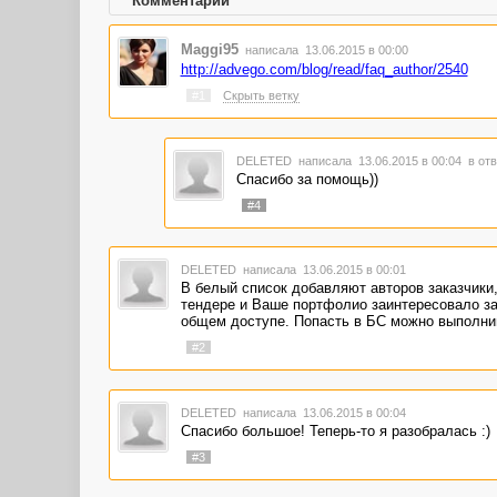
Комментарии
Maggi95
написала 13.06.2015 в 00:00
http://advego.com/blog/read/faq_author/2540
#1
Скрыть ветку
DELETED
написала 13.06.2015 в 00:04
в отв
Спасибо за помощь))
#4
DELETED
написала 13.06.2015 в 00:01
В белый список добавляют авторов заказчики
тендере и Ваше портфолио заинтересовало зак
общем доступе. Попасть в БС можно выполнив
#2
DELETED
написала 13.06.2015 в 00:04
Спасибо большое! Теперь-то я разобралась :)
#3