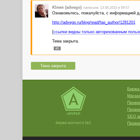
Юлия (advego)
написала 13.06.2015 в 09:57
Ознакомьтесь, пожалуйста, с информацией д
http://advego.ru/blog/read/faq_author/1281201
[
ссылки видны только авторизованным польз
Тема закрыта.
#5
Тема закрыта
Биржа
Магази
Провер
Прове
SEO а
биржа контента №1
Провер