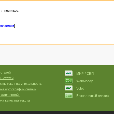
ля новичков:
ователям
]
 статей
МИР / СБП
н статей
WebMoney
ить текст на уникальность
Volet
рка орфографии онлайн
нализ онлайн
Безналичный платеж
ка качества текста