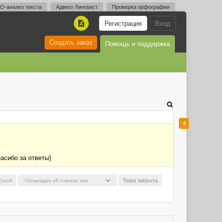
O-анализ текста
Адвего Лингвист
Проверка орфографии
Регистрация
Вход
A
Создать заказ
Помощь и поддержка
пасибо за ответы)
ться
Тема закрыта