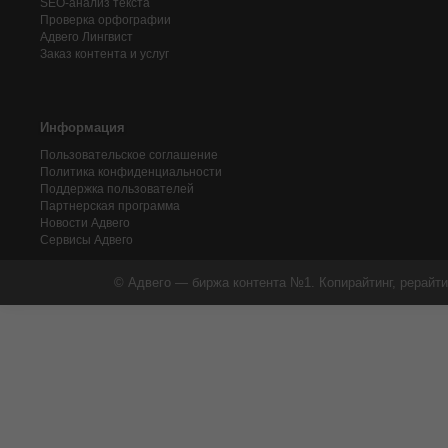
SEO-анализ текста
Проверка орфографии
Адвего
Лингвист
Заказ контента и услуг
Информация
Пользовательское соглашение
Политика конфиденциальности
Поддержка пользователей
Партнерская программа
Новости Адвего
Сервисы Адвего
© Адвего — биржа контента №1. Копирайтинг, рерайти