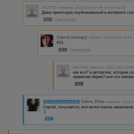
DELETED
написала 18.01.2016 в 14:48
в ответ на #13
Даже принтскрин опубликованной в интернете ста
#14
Скрыть ветку
Сергей (advego)
написал 18.01.2016 в 15:02
#13
#15
Скрыть ветку
DELETED
написала 18.01.2016 в 18:4
как все? а авторские, которые с
правилам биржи? или это новов
#18
Safina_Elina
Лучший комментарий
написала 18.01.2
Сергей, получается, вся ветка поиска заказчико
:(
#17