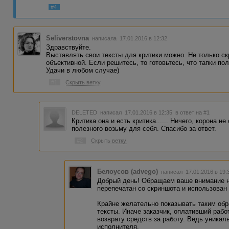
#4
Seliverstovna
написала 17.01.2016 в 12:32
Здравствуйте.
Выставлять свои тексты для критики можно. Не только ск
объективной. Если решитесь, то готовьтесь, что тапки пол
Удачи в любом случае)
#1
Скрыть ветку
DELETED
написал 17.01.2016 в 12:35
в ответ на #1
Критика она и есть критика...... Ничего, корона н
полезного возьму для себя. Спасибо за ответ.
#2
Скрыть ветку
Белоусов (advego)
написал 17.01.2016 в 19
Добрый день! Обращаем ваше внимание на
перепечатан со скриншота и использова
Крайне желательно показывать таким об
тексты. Иначе заказчик, оплативший рабо
возврату средств за работу. Ведь уникал
исполнителя.