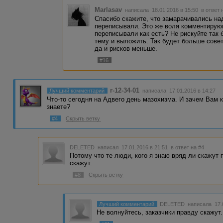
Marlasav
написала 18.01.2016 в 15:50
в ответ 
Спасибо скажите, что замарачивались на
переписывали. Это же воля комментирующ
переписывали как есть? Не рискуйте так
тему и выложить. Так будет больше совет
да и рисков меньше.
#16
r-12-34-01
Лучший комментарий
написала 17.01.2016 в 14:27
Что-то сегодня на Адвего день мазохизма. И зачем Вам 
знаете?
#4
Скрыть ветку
DELETED
написал 17.01.2016 в 21:51
в ответ на #4
Потому что те люди, кого я знаю вряд ли скажут п
скажут.
#8
Скрыть ветку
Лучший комментарий
DELETED
написала 17.
Не волнуйтесь, заказчики правду скажут.