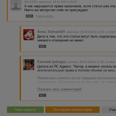
DELETED
написала 19.01.2016 в 00:18
А как нарушаются права заказчиков, если статья уже оп
Никто же авторство себе не присуждает.
#19
Скрыть ветку
Anna_Tolmach24
написала 08.04.2016 в 21:43
в ответ
Дело в том, что эти статьи могут быть подписан
никакого отношения не имеет.
#20
Евгений (advego)
написал 08.04.2016 в 21:55
в ответ
Цитата из ПС Адвего: "Автор, в момент оплаты 
исключительные права в полном объеме на весь 
Публиковать контент после передачи исключител
соглашение. Авторство тут ни при чем - его никто
ваш текст, вы можете кому и где угодно, если не
Показать весь комментарий
заказчиком.
#21
Тема закрыта
Последние комментарии
Учас